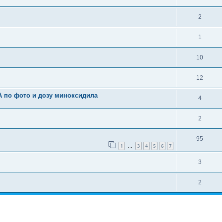
2
1
10
12
А по фото и дозу миноксидила
4
2
95
1
3
4
5
6
7
…
3
2