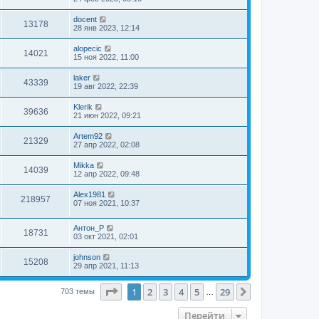
docent
13178
28 янв 2023, 12:14
alopecic
14021
15 ноя 2022, 11:00
laker
43339
19 авг 2022, 22:39
Klerik
39636
21 июн 2022, 09:21
Artem92
21329
27 апр 2022, 02:08
Mikka
14039
12 апр 2022, 09:48
Alex1981
218957
07 ноя 2021, 10:37
Антон_Р
18731
03 окт 2021, 02:01
johnson
15208
29 апр 2021, 11:13
Страница
1
из
29
1
2
3
4
5
29
След.
703 темы
…
Перейти