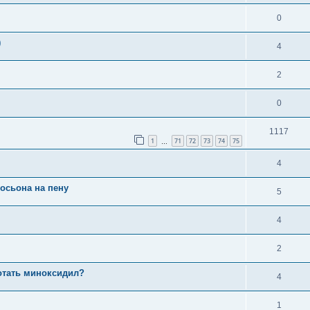
0
)
4
2
0
1117
1
71
72
73
74
75
…
4
осьона на пену
5
4
2
отать миноксидил?
4
1