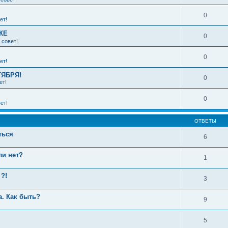
0
ет!
КЕ
0
 совет!
0
ет!
ТЯБРЯ!
0
ет!
0
ет!
ОТВЕТЫ
ться
6
ли нет?
1
?!
3
а. Как быть?
9
5