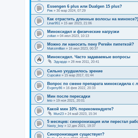
Essengen 6 plus или Dualgen 15 plus?
Рик
»
30 мар 2024, 07:29
Как отрастить длинные волосы на миноксе?
Linar951
»
15 авг 2023, 21:06
Миноксидил и физические нагрузки
zoltan
»
04 июл 2023, 10:13
Можно ли наносить пену Регейн пипеткой?
Maksimillian
»
16 июл 2023, 00:37
Миноксидил. Часто задаваемые вопросы
Эдуардо
»
28 янв 2011, 20:41
Сильно ухудшилось зрение
Cupcake
»
15 мар 2017, 01:44
Вопрос по смене препарата миноксидила с л
Evgeny86
»
16 фев 2022, 20:33
Мин после пересадки
leto
»
19 ноя 2021, 20:01
Какой мин 10% порекомендуете?
Mun23
»
24 май 2023, 15:34
5 месяцев: синхронизация или перестал раб
Nasty_boy
»
12 дек 2021, 19:37
Синхронизация существует?