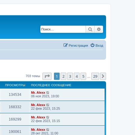
Поиск
Расширенный по
Регистрация
Вход
Страница
1
из
29
1
2
3
4
5
29
След.
703 темы
…
ПРОСМОТРЫ
ПОСЛЕДНЕЕ СООБЩЕНИЕ
Mr. Alexx
134534
06 ноя 2023, 19:00
Mr. Alexx
168332
22 фев 2023, 15:25
Mr. Alexx
169299
22 фев 2023, 15:15
Mr. Alexx
190061
28 окт 2021, 11:00