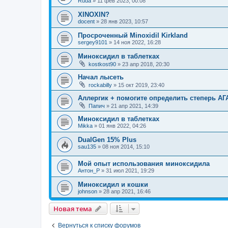
Ruda
»
11 фев 2023, 00:08
XINOXIN?
docent
»
28 янв 2023, 10:57
Просроченный Minoxidil Kirkland
sergey9101
»
14 ноя 2022, 16:28
Миноксидил в таблетках
kostkost90
»
23 апр 2018, 20:30
Начал лысеть
rockabilly
»
15 окт 2019, 23:40
Аллергик + помогите определить степерь АГ
Папич
»
21 апр 2021, 14:39
Миноксидил в таблетках
Mikka
»
01 янв 2022, 04:26
DualGen 15% Plus
sau135
»
08 ноя 2014, 15:10
Мой опыт использования миноксидила
Антон_Р
»
31 июл 2021, 19:29
Миноксидил и кошки
johnson
»
28 апр 2021, 16:46
Новая тема
Вернуться к списку форумов