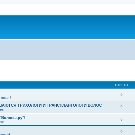
ширенный поиск
ОТВЕТЫ
0
 совет!
АЮТСЯ ТРИХОЛОГИ И ТРАНСПЛАНТОЛОГИ ВОЛОС
0
вет!
"Волосы.ру"!
0
вет!
0
совет!