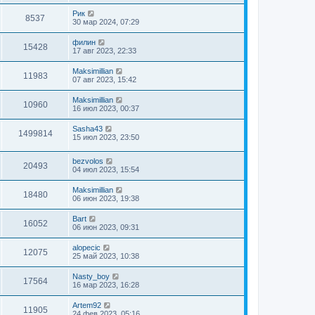
Рик
8537
30 мар 2024, 07:29
филин
15428
17 авг 2023, 22:33
Maksimillian
11983
07 авг 2023, 15:42
Maksimillian
10960
16 июл 2023, 00:37
Sasha43
1499814
15 июл 2023, 23:50
bezvolos
20493
04 июл 2023, 15:54
Maksimillian
18480
06 июн 2023, 19:38
Bart
16052
06 июн 2023, 09:31
alopecic
12075
25 май 2023, 10:38
Nasty_boy
17564
16 мар 2023, 16:28
Artem92
11905
24 фев 2023, 05:16