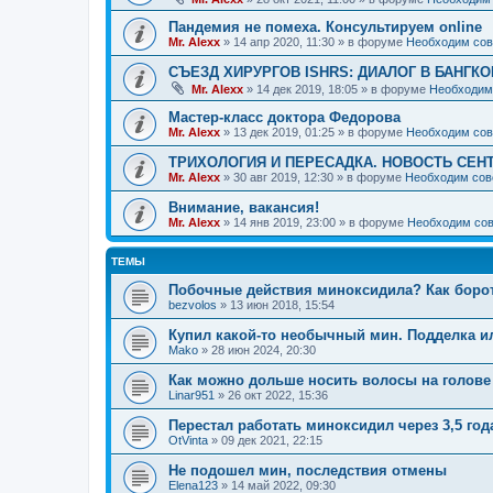
Пандемия не помеха. Консультируем online
Mr. Alexx
»
14 апр 2020, 11:30
» в форуме
Необходим сов
СЪЕЗД ХИРУРГОВ ISHRS: ДИАЛОГ В БАНГКО
Mr. Alexx
»
14 дек 2019, 18:05
» в форуме
Необходим
Мастер-класс доктора Федорова
Mr. Alexx
»
13 дек 2019, 01:25
» в форуме
Необходим сов
ТРИХОЛОГИЯ И ПЕРЕСАДКА. НОВОСТЬ СЕН
Mr. Alexx
»
30 авг 2019, 12:30
» в форуме
Необходим сов
Внимание, вакансия!
Mr. Alexx
»
14 янв 2019, 23:00
» в форуме
Необходим сов
ТЕМЫ
Побочные действия миноксидила? Как боро
bezvolos
»
13 июн 2018, 15:54
Купил какой-то необычный мин. Подделка и
Mako
»
28 июн 2024, 20:30
Как можно дольше носить волосы на голове 
Linar951
»
26 окт 2022, 15:36
Перестал работать миноксидил через 3,5 год
OtVinta
»
09 дек 2021, 22:15
Не подошел мин, последствия отмены
Elena123
»
14 май 2022, 09:30