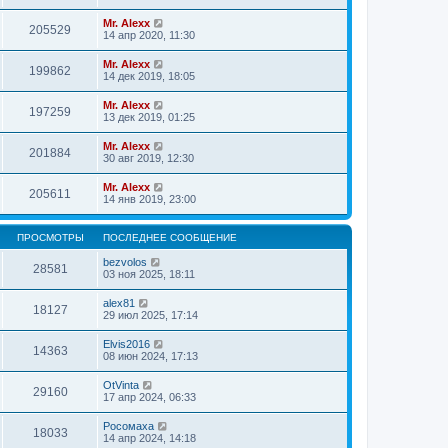
Mr. Alexx
205529
14 апр 2020, 11:30
Mr. Alexx
199862
14 дек 2019, 18:05
Mr. Alexx
197259
13 дек 2019, 01:25
Mr. Alexx
201884
30 авг 2019, 12:30
Mr. Alexx
205611
14 янв 2019, 23:00
ПРОСМОТРЫ
ПОСЛЕДНЕЕ СООБЩЕНИЕ
bezvolos
28581
03 ноя 2025, 18:11
alex81
18127
29 июл 2025, 17:14
Elvis2016
14363
08 июн 2024, 17:13
OtVinta
29160
17 апр 2024, 06:33
Росомаха
18033
14 апр 2024, 14:18