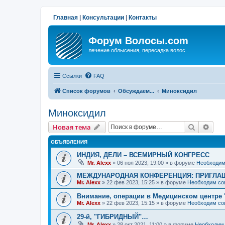
Главная
|
Консультации
|
Контакты
Форум Волосы.com
лечение облысения, пересадка волос
Ссылки
FAQ
Список форумов
Обсуждаем...
Миноксидил
Миноксидил
Поиск
Рас
Новая тема
ОБЪЯВЛЕНИЯ
ИНДИЯ, ДЕЛИ – ВСЕМИРНЫЙ КОНГРЕСС
Mr. Alexx
»
06 ноя 2023, 19:00
» в форуме
Необходим
МЕЖДУНАРОДНАЯ КОНФЕРЕНЦИЯ: ПРИГЛАШ
Mr. Alexx
»
22 фев 2023, 15:25
» в форуме
Необходим со
Внимание, операции в Медицинском центре 
Mr. Alexx
»
22 фев 2023, 15:15
» в форуме
Необходим со
29-й, "ГИБРИДНЫЙ"…
Mr. Alexx
»
28 окт 2021, 11:00
» в форуме
Необходим 