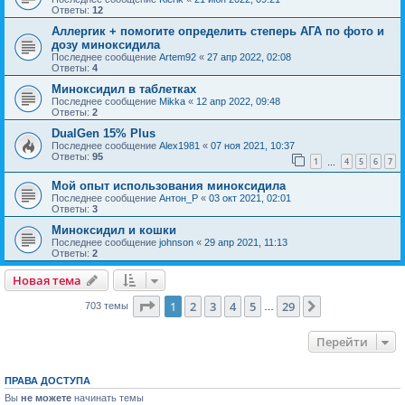
Ответы:
12
Аллергик + помогите определить степерь АГА по фото и
дозу миноксидила
Последнее сообщение
Artem92
«
27 апр 2022, 02:08
Ответы:
4
Миноксидил в таблетках
Последнее сообщение
Mikka
«
12 апр 2022, 09:48
Ответы:
2
DualGen 15% Plus
Последнее сообщение
Alex1981
«
07 ноя 2021, 10:37
Ответы:
95
1
4
5
6
7
…
Мой опыт использования миноксидила
Последнее сообщение
Антон_Р
«
03 окт 2021, 02:01
Ответы:
3
Миноксидил и кошки
Последнее сообщение
johnson
«
29 апр 2021, 11:13
Ответы:
2
Новая тема
Страница
1
из
29
1
2
3
4
5
29
След.
703 темы
…
Перейти
ПРАВА ДОСТУПА
Вы
не можете
начинать темы