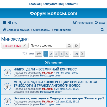
Главная
|
Консультации
|
Контакты
Форум Волосы.com
FAQ
Регистрация
Вход
П
Список форумов
Обсуждаем...
Миноксидил
о
Миноксидил
и
Поиск
Расширенный пои
Новая тема
с
к
Страница
1
из
29
1
2
3
4
5
29
След.
703 темы
…
Объявления
ИНДИЯ, ДЕЛИ – ВСЕМИРНЫЙ КОНГРЕСС
Последнее сообщение
Mr. Alexx
«
06 ноя 2023, 19:00
Добавлено в форуме
Необходим совет!
МЕЖДУНАРОДНАЯ КОНФЕРЕНЦИЯ: ПРИГЛАШАЮТСЯ
ТРИХОЛОГИ И ТРАНСПЛАНТОЛОГИ ВОЛОС
Последнее сообщение
Mr. Alexx
«
22 фев 2023, 15:25
Добавлено в форуме
Необходим совет!
Внимание, операции в Медицинском центре "Волосы.ру"!
Последнее сообщение
Mr. Alexx
«
22 фев 2023, 15:15
Добавлено в форуме
Необходим совет!