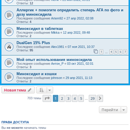
Ответы:
12
Аллергик + помогите определить степерь АГА по фото и
дозу миноксидила
Последнее сообщение
Artem92
«
27 апр 2022, 02:08
Ответы:
4
Миноксидил в таблетках
Последнее сообщение
Mikka
«
12 апр 2022, 09:48
Ответы:
2
DualGen 15% Plus
Последнее сообщение
Alex1981
«
07 ноя 2021, 10:37
Ответы:
95
1
4
5
6
7
…
Мой опыт использования миноксидила
Последнее сообщение
Антон_Р
«
03 окт 2021, 02:01
Ответы:
3
Миноксидил и кошки
Последнее сообщение
johnson
«
29 апр 2021, 11:13
Ответы:
2
Новая тема
Страница
1
из
29
1
2
3
4
5
29
След.
703 темы
…
Перейти
ПРАВА ДОСТУПА
Вы
не можете
начинать темы