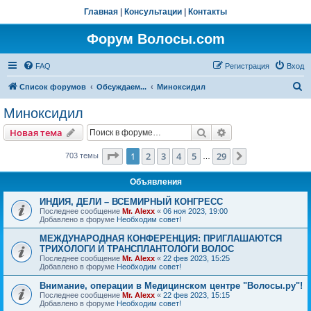
Главная
|
Консультации
|
Контакты
Форум Волосы.com
FAQ
Регистрация
Вход
П
Список форумов
Обсуждаем...
Миноксидил
о
Миноксидил
и
Поиск
Расширенный пои
Новая тема
с
к
Страница
1
из
29
1
2
3
4
5
29
След.
703 темы
…
Объявления
ИНДИЯ, ДЕЛИ – ВСЕМИРНЫЙ КОНГРЕСС
Последнее сообщение
Mr. Alexx
«
06 ноя 2023, 19:00
Добавлено в форуме
Необходим совет!
МЕЖДУНАРОДНАЯ КОНФЕРЕНЦИЯ: ПРИГЛАШАЮТСЯ
ТРИХОЛОГИ И ТРАНСПЛАНТОЛОГИ ВОЛОС
Последнее сообщение
Mr. Alexx
«
22 фев 2023, 15:25
Добавлено в форуме
Необходим совет!
Внимание, операции в Медицинском центре "Волосы.ру"!
Последнее сообщение
Mr. Alexx
«
22 фев 2023, 15:15
Добавлено в форуме
Необходим совет!