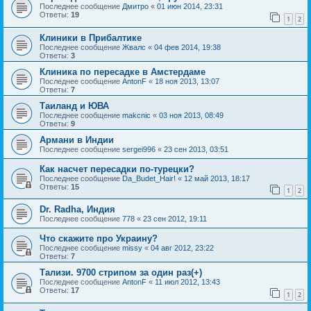
Последнее сообщение
Дмитро
«
01 июн 2014, 23:31
Ответы:
19
1
2
Клиники в Прибалтике
Последнее сообщение
Жвалс
«
04 фев 2014, 19:38
Ответы:
3
Клиника по пересадке в Амстердаме
Последнее сообщение
AntonF
«
18 ноя 2013, 13:07
Ответы:
7
Таиланд и ЮВА
Последнее сообщение
makcnic
«
03 ноя 2013, 08:49
Ответы:
9
Армани в Индии
Последнее сообщение
sergei996
«
23 сен 2013, 03:51
Как насчет пересадки по-турецки?
Последнее сообщение
Da_Budet_Hair!
«
12 май 2013, 18:17
Ответы:
15
1
2
Dr. Radha, Индия
Последнее сообщение
778
«
23 сен 2012, 19:11
Что скажите про Украину?
Последнее сообщение
missy
«
04 авг 2012, 23:22
Ответы:
7
Тализи. 9700 стрипом за один раз(+)
Последнее сообщение
AntonF
«
11 июл 2012, 13:43
Ответы:
17
1
2