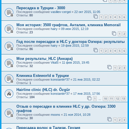
1
2
3
4
Пересадка в Турции - 3000
Последнее сообщение
vasiliev-cergei
«
22 окт 2015, 11:05
Ответы:
80
1
2
3
4
5
6
Моя история: 3500 графтов, Анталия, клиника Memorail
Последнее сообщение
hairy
«
09 июн 2015, 12:19
Ответы:
23
1
2
Год после пересадки в HLC у доктора Озгюра: результаты
Последнее сообщение
hairy
«
19 фев 2015, 12:59
Ответы:
86
1
2
3
4
5
6
Мои результаты_HLC (Анкара)
Последнее сообщение
VitalS
«
11 фев 2015, 19:45
Ответы:
32
1
2
3
Клиника Esteworld в Турции
Последнее сообщение
konstantin*37
«
21 янв 2015, 02:22
Ответы:
1
Hairline clinic (HLC) dr. Özgür
Последнее сообщение
konstantin*37
«
17 янв 2015, 17:56
Ответы:
184
1
10
11
12
13
…
Отзыв о пересадке в клинике HLC у др. Озгюра: 3300
графтов
Последнее сообщение
moons
«
21 ноя 2014, 10:28
Ответы:
30
1
2
3
Пересадка волос в Тализи, Грузия