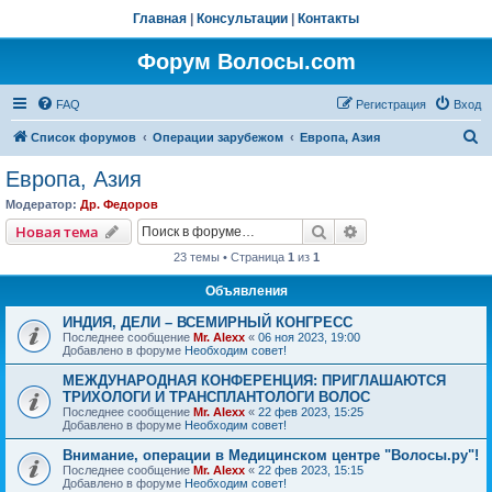
Главная
|
Консультации
|
Контакты
Форум Волосы.com
FAQ
Регистрация
Вход
П
Список форумов
Операции зарубежом
Европа, Азия
о
Европа, Азия
и
Модератор:
Др. Федоров
с
Поиск
Расширенный пои
Новая тема
к
23 темы • Страница
1
из
1
Объявления
ИНДИЯ, ДЕЛИ – ВСЕМИРНЫЙ КОНГРЕСС
Последнее сообщение
Mr. Alexx
«
06 ноя 2023, 19:00
Добавлено в форуме
Необходим совет!
МЕЖДУНАРОДНАЯ КОНФЕРЕНЦИЯ: ПРИГЛАШАЮТСЯ
ТРИХОЛОГИ И ТРАНСПЛАНТОЛОГИ ВОЛОС
Последнее сообщение
Mr. Alexx
«
22 фев 2023, 15:25
Добавлено в форуме
Необходим совет!
Внимание, операции в Медицинском центре "Волосы.ру"!
Последнее сообщение
Mr. Alexx
«
22 фев 2023, 15:15
Добавлено в форуме
Необходим совет!