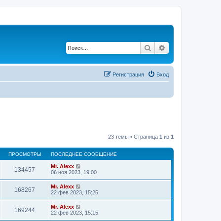
Поиск
Расширенный по
Регистрация
Вход
23 темы • Страница
1
из
1
ПРОСМОТРЫ
ПОСЛЕДНЕЕ СООБЩЕНИЕ
Mr. Alexx
134457
06 ноя 2023, 19:00
Mr. Alexx
168267
22 фев 2023, 15:25
Mr. Alexx
169244
22 фев 2023, 15:15