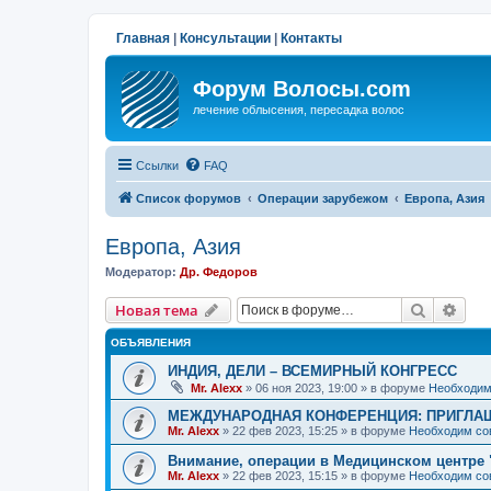
Главная
|
Консультации
|
Контакты
Форум Волосы.com
лечение облысения, пересадка волос
Ссылки
FAQ
Список форумов
Операции зарубежом
Европа, Азия
Европа, Азия
Модератор:
Др. Федоров
Поиск
Рас
Новая тема
ОБЪЯВЛЕНИЯ
ИНДИЯ, ДЕЛИ – ВСЕМИРНЫЙ КОНГРЕСС
Mr. Alexx
»
06 ноя 2023, 19:00
» в форуме
Необходим
МЕЖДУНАРОДНАЯ КОНФЕРЕНЦИЯ: ПРИГЛАШ
Mr. Alexx
»
22 фев 2023, 15:25
» в форуме
Необходим со
Внимание, операции в Медицинском центре 
Mr. Alexx
»
22 фев 2023, 15:15
» в форуме
Необходим со