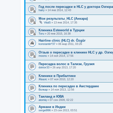
Год после пересадки в HLC у доктора Озгюра
hairy
»
14 янв 2014, 12:43
Мои результаты_HLC (Анкара)
VitalS
»
13 янв 2014, 17:35
Клиника Esteworld в Турции
Toru
»
20 янв 2015, 16:38
Hairline clinic (HLC) dr. Özgür
konstantin*37
»
06 мар 2011, 03:26
Отзыв о пересадке в клинике HLC у др. Озгю
moons
»
14 ноя 2014, 17:56
Пересадка волос в Тализи, Грузия
doktor33
»
26 апр 2013, 17:20
Клиники в Прибалтике
Жвалс
»
07 ноя 2010, 12:20
Клиника по пересадке в Амстердаме
Волкар
»
14 ноя 2013, 12:56
Таиланд и ЮВА
atomiq
»
07 сен 2009, 02:22
Армани в Индии
sergei996
»
23 сен 2013, 03:51