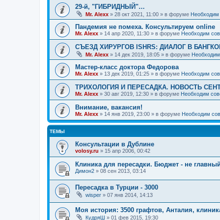
29-й, "ГИБРИДНЫЙ"…
Mr. Alexx
»
28 окт 2021, 11:00
» в форуме
Необходим 
Пандемия не помеха. Консультируем online
Mr. Alexx
»
14 апр 2020, 11:30
» в форуме
Необходим сов
СЪЕЗД ХИРУРГОВ ISHRS: ДИАЛОГ В БАНГКО
Mr. Alexx
»
14 дек 2019, 18:05
» в форуме
Необходим
Мастер-класс доктора Федорова
Mr. Alexx
»
13 дек 2019, 01:25
» в форуме
Необходим сов
ТРИХОЛОГИЯ И ПЕРЕСАДКА. НОВОСТЬ СЕН
Mr. Alexx
»
30 авг 2019, 12:30
» в форуме
Необходим сов
Внимание, вакансия!
Mr. Alexx
»
14 янв 2019, 23:00
» в форуме
Необходим сов
ТЕМЫ
Консультации в Дублине
volosy.ru
»
15 апр 2006, 00:42
Клиника для пересадки. Бюджет - не главны
Димон2
»
08 сен 2013, 03:14
Пересадка в Турции - 3000
wisper
»
07 янв 2014, 14:13
Моя история: 3500 графтов, Анталия, клиник
КудряШ
»
01 фев 2015, 19:30