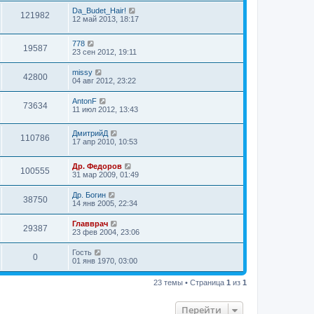
Da_Budet_Hair!
121982
12 май 2013, 18:17
778
19587
23 сен 2012, 19:11
missy
42800
04 авг 2012, 23:22
AntonF
73634
11 июл 2012, 13:43
ДмитрийД
110786
17 апр 2010, 10:53
Др. Федоров
100555
31 мар 2009, 01:49
Др. Богин
38750
14 янв 2005, 22:34
Главврач
29387
23 фев 2004, 23:06
Гость
0
01 янв 1970, 03:00
23 темы • Страница
1
из
1
Перейти