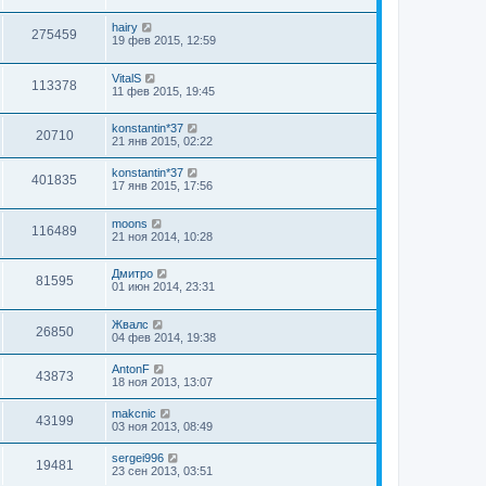
hairy
275459
19 фев 2015, 12:59
VitalS
113378
11 фев 2015, 19:45
konstantin*37
20710
21 янв 2015, 02:22
konstantin*37
401835
17 янв 2015, 17:56
moons
116489
21 ноя 2014, 10:28
Дмитро
81595
01 июн 2014, 23:31
Жвалс
26850
04 фев 2014, 19:38
AntonF
43873
18 ноя 2013, 13:07
makcnic
43199
03 ноя 2013, 08:49
sergei996
19481
23 сен 2013, 03:51