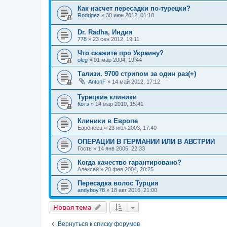
Как насчет пересадки по-турецки?
Rodrigez
»
30 июн 2012, 01:18
Dr. Radha, Индия
778
»
23 сен 2012, 19:11
Что скажите про Украину?
oleg
»
01 мар 2004, 19:44
Тализи. 9700 стрипом за один раз(+)
AntonF
»
14 май 2012, 17:12
Турецкие клиники
Котэ
»
14 мар 2010, 15:41
Клиники в Европе
Европеец
»
23 июл 2003, 17:40
ОПЕРАЦИИ В ГЕРМАНИИ ИЛИ В АВСТРИИ
Гость
»
14 янв 2005, 22:33
Когда качество гарантировано?
Алексей
»
20 фев 2004, 20:25
Пересадка волос Турция
andyboy78
»
18 авг 2016, 21:00
Новая тема
Вернуться к списку форумов