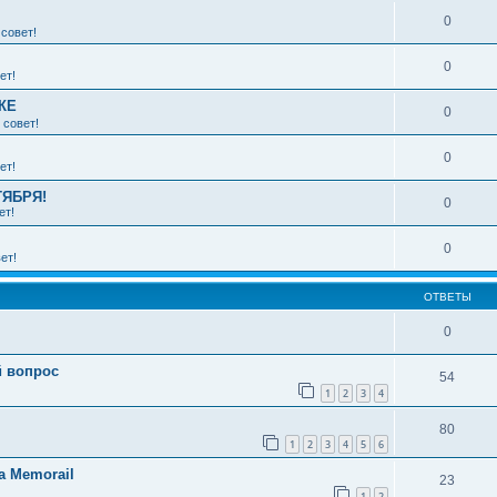
0
совет!
0
ет!
КЕ
0
 совет!
0
ет!
ТЯБРЯ!
0
ет!
0
ет!
ОТВЕТЫ
0
й вопрос
54
1
2
3
4
80
1
2
3
4
5
6
а Memorail
23
1
2