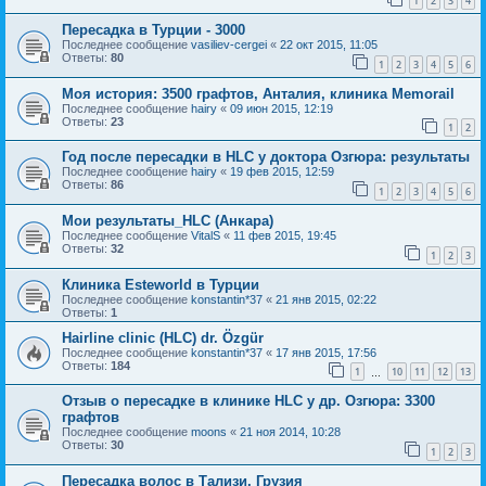
1
2
3
4
Пересадка в Турции - 3000
Последнее сообщение
vasiliev-cergei
«
22 окт 2015, 11:05
Ответы:
80
1
2
3
4
5
6
Моя история: 3500 графтов, Анталия, клиника Memorail
Последнее сообщение
hairy
«
09 июн 2015, 12:19
Ответы:
23
1
2
Год после пересадки в HLC у доктора Озгюра: результаты
Последнее сообщение
hairy
«
19 фев 2015, 12:59
Ответы:
86
1
2
3
4
5
6
Мои результаты_HLC (Анкара)
Последнее сообщение
VitalS
«
11 фев 2015, 19:45
Ответы:
32
1
2
3
Клиника Esteworld в Турции
Последнее сообщение
konstantin*37
«
21 янв 2015, 02:22
Ответы:
1
Hairline clinic (HLC) dr. Özgür
Последнее сообщение
konstantin*37
«
17 янв 2015, 17:56
Ответы:
184
1
10
11
12
13
…
Отзыв о пересадке в клинике HLC у др. Озгюра: 3300
графтов
Последнее сообщение
moons
«
21 ноя 2014, 10:28
Ответы:
30
1
2
3
Пересадка волос в Тализи, Грузия