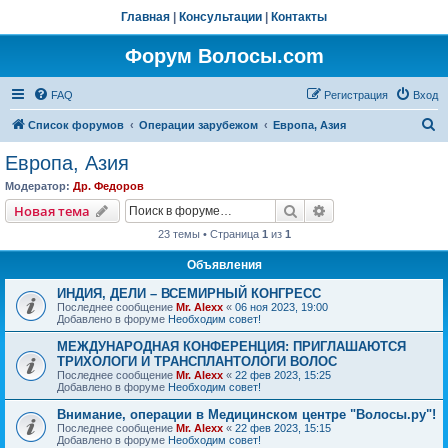
Главная
|
Консультации
|
Контакты
Форум Волосы.com
FAQ
Регистрация
Вход
П
Список форумов
Операции зарубежом
Европа, Азия
о
Европа, Азия
и
Модератор:
Др. Федоров
с
Поиск
Расширенный пои
Новая тема
к
23 темы • Страница
1
из
1
Объявления
ИНДИЯ, ДЕЛИ – ВСЕМИРНЫЙ КОНГРЕСС
Последнее сообщение
Mr. Alexx
«
06 ноя 2023, 19:00
Добавлено в форуме
Необходим совет!
МЕЖДУНАРОДНАЯ КОНФЕРЕНЦИЯ: ПРИГЛАШАЮТСЯ
ТРИХОЛОГИ И ТРАНСПЛАНТОЛОГИ ВОЛОС
Последнее сообщение
Mr. Alexx
«
22 фев 2023, 15:25
Добавлено в форуме
Необходим совет!
Внимание, операции в Медицинском центре "Волосы.ру"!
Последнее сообщение
Mr. Alexx
«
22 фев 2023, 15:15
Добавлено в форуме
Необходим совет!