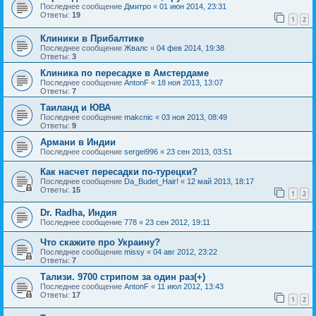
Последнее сообщение
Дмитро
«
01 июн 2014, 23:31
Ответы:
19
1
2
Клиники в Прибалтике
Последнее сообщение
Жвалс
«
04 фев 2014, 19:38
Ответы:
3
Клиника по пересадке в Амстердаме
Последнее сообщение
AntonF
«
18 ноя 2013, 13:07
Ответы:
7
Таиланд и ЮВА
Последнее сообщение
makcnic
«
03 ноя 2013, 08:49
Ответы:
9
Армани в Индии
Последнее сообщение
sergei996
«
23 сен 2013, 03:51
Как насчет пересадки по-турецки?
Последнее сообщение
Da_Budet_Hair!
«
12 май 2013, 18:17
Ответы:
15
1
2
Dr. Radha, Индия
Последнее сообщение
778
«
23 сен 2012, 19:11
Что скажите про Украину?
Последнее сообщение
missy
«
04 авг 2012, 23:22
Ответы:
7
Тализи. 9700 стрипом за один раз(+)
Последнее сообщение
AntonF
«
11 июл 2012, 13:43
Ответы:
17
1
2