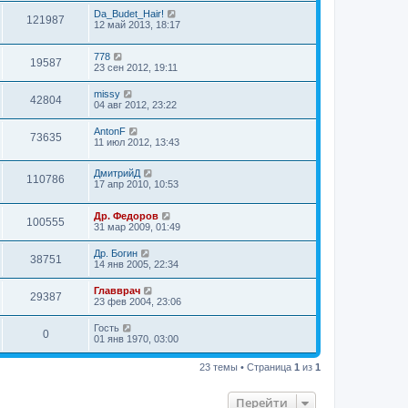
Da_Budet_Hair!
121987
12 май 2013, 18:17
778
19587
23 сен 2012, 19:11
missy
42804
04 авг 2012, 23:22
AntonF
73635
11 июл 2012, 13:43
ДмитрийД
110786
17 апр 2010, 10:53
Др. Федоров
100555
31 мар 2009, 01:49
Др. Богин
38751
14 янв 2005, 22:34
Главврач
29387
23 фев 2004, 23:06
Гость
0
01 янв 1970, 03:00
23 темы • Страница
1
из
1
Перейти