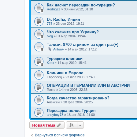
Как насчет пересадки по-турецки?
Rodrigez
»
30 июн 2012, 01:18
Dr. Radha, Индия
778
»
23 сен 2012, 19:11
Что скажите про Украину?
oleg
»
01 мар 2004, 19:44
Тализи. 9700 стрипом за один раз(+)
AntonF
»
14 май 2012, 17:12
Турецкие клиники
Котэ
»
14 мар 2010, 15:41
Клиники в Европе
Европеец
»
23 июл 2003, 17:40
ОПЕРАЦИИ В ГЕРМАНИИ ИЛИ В АВСТРИИ
Гость
»
14 янв 2005, 22:33
Когда качество гарантировано?
Алексей
»
20 фев 2004, 20:25
Пересадка волос Турция
andyboy78
»
18 авг 2016, 21:00
Новая тема
Вернуться к списку форумов