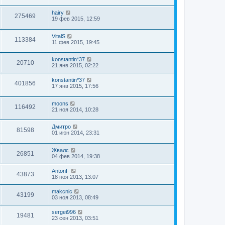
hairy
275469
19 фев 2015, 12:59
VitalS
113384
11 фев 2015, 19:45
konstantin*37
20710
21 янв 2015, 02:22
konstantin*37
401856
17 янв 2015, 17:56
moons
116492
21 ноя 2014, 10:28
Дмитро
81598
01 июн 2014, 23:31
Жвалс
26851
04 фев 2014, 19:38
AntonF
43873
18 ноя 2013, 13:07
makcnic
43199
03 ноя 2013, 08:49
sergei996
19481
23 сен 2013, 03:51