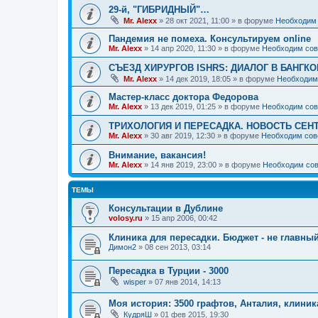
29-й, "ГИБРИДНЫЙ"…
Mr. Alexx
»
28 окт 2021, 11:00
» в форуме
Необходим 
Пандемия не помеха. Консультируем online
Mr. Alexx
»
14 апр 2020, 11:30
» в форуме
Необходим сов
СЪЕЗД ХИРУРГОВ ISHRS: ДИАЛОГ В БАНГКО
Mr. Alexx
»
14 дек 2019, 18:05
» в форуме
Необходим
Мастер-класс доктора Федорова
Mr. Alexx
»
13 дек 2019, 01:25
» в форуме
Необходим сов
ТРИХОЛОГИЯ И ПЕРЕСАДКА. НОВОСТЬ СЕН
Mr. Alexx
»
30 авг 2019, 12:30
» в форуме
Необходим сов
Внимание, вакансия!
Mr. Alexx
»
14 янв 2019, 23:00
» в форуме
Необходим сов
ТЕМЫ
Консультации в Дублине
volosy.ru
»
15 апр 2006, 00:42
Клиника для пересадки. Бюджет - не главны
Димон2
»
08 сен 2013, 03:14
Пересадка в Турции - 3000
wisper
»
07 янв 2014, 14:13
Моя история: 3500 графтов, Анталия, клиник
КудряШ
»
01 фев 2015, 19:30