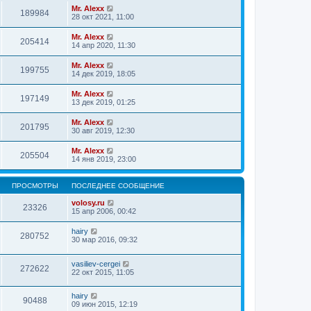
Mr. Alexx
189984
28 окт 2021, 11:00
Mr. Alexx
205414
14 апр 2020, 11:30
Mr. Alexx
199755
14 дек 2019, 18:05
Mr. Alexx
197149
13 дек 2019, 01:25
Mr. Alexx
201795
30 авг 2019, 12:30
Mr. Alexx
205504
14 янв 2019, 23:00
ПРОСМОТРЫ
ПОСЛЕДНЕЕ СООБЩЕНИЕ
volosy.ru
23326
15 апр 2006, 00:42
hairy
280752
30 мар 2016, 09:32
vasiliev-cergei
272622
22 окт 2015, 11:05
hairy
90488
09 июн 2015, 12:19