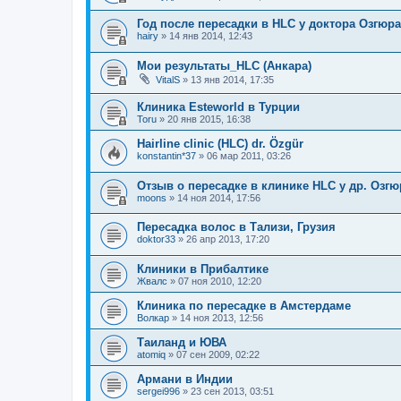
Год после пересадки в HLC у доктора Озгюра
hairy
»
14 янв 2014, 12:43
Мои результаты_HLC (Анкара)
VitalS
»
13 янв 2014, 17:35
Клиника Esteworld в Турции
Toru
»
20 янв 2015, 16:38
Hairline clinic (HLC) dr. Özgür
konstantin*37
»
06 мар 2011, 03:26
Отзыв о пересадке в клинике HLC у др. Озгю
moons
»
14 ноя 2014, 17:56
Пересадка волос в Тализи, Грузия
doktor33
»
26 апр 2013, 17:20
Клиники в Прибалтике
Жвалс
»
07 ноя 2010, 12:20
Клиника по пересадке в Амстердаме
Волкар
»
14 ноя 2013, 12:56
Таиланд и ЮВА
atomiq
»
07 сен 2009, 02:22
Армани в Индии
sergei996
»
23 сен 2013, 03:51