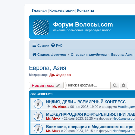
Главная
|
Консультации
|
Контакты
Форум Волосы.com
лечение облысения, пересадка волос
Ссылки
FAQ
Список форумов
Операции зарубежом
Европа, Азия
Европа, Азия
Модератор:
Др. Федоров
Поиск
Рас
Новая тема
ОБЪЯВЛЕНИЯ
ИНДИЯ, ДЕЛИ – ВСЕМИРНЫЙ КОНГРЕСС
Mr. Alexx
»
06 ноя 2023, 19:00
» в форуме
Необходим
МЕЖДУНАРОДНАЯ КОНФЕРЕНЦИЯ: ПРИГЛАШ
Mr. Alexx
»
22 фев 2023, 15:25
» в форуме
Необходим со
Внимание, операции в Медицинском центре 
Mr. Alexx
»
22 фев 2023, 15:15
» в форуме
Необходим со