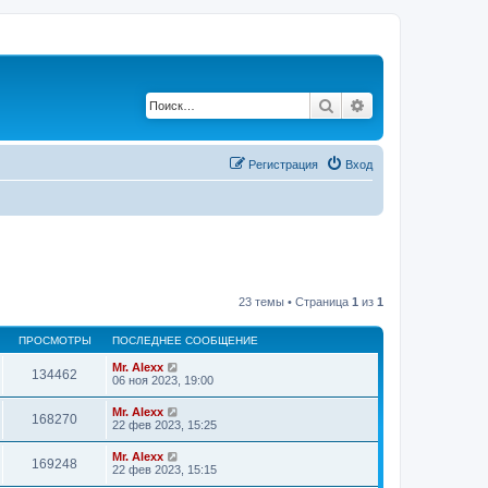
Поиск
Расширенный по
Регистрация
Вход
23 темы • Страница
1
из
1
ПРОСМОТРЫ
ПОСЛЕДНЕЕ СООБЩЕНИЕ
Mr. Alexx
134462
06 ноя 2023, 19:00
Mr. Alexx
168270
22 фев 2023, 15:25
Mr. Alexx
169248
22 фев 2023, 15:15