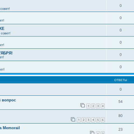
0
совет!
0
ет!
КЕ
0
 совет!
0
ет!
ТЯБРЯ!
0
ет!
0
ет!
ОТВЕТЫ
0
й вопрос
54
1
2
3
4
80
1
2
3
4
5
6
а Memorail
23
1
2