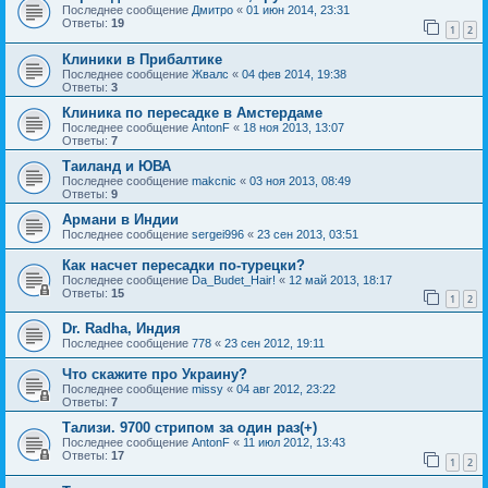
Последнее сообщение
Дмитро
«
01 июн 2014, 23:31
Ответы:
19
1
2
Клиники в Прибалтике
Последнее сообщение
Жвалс
«
04 фев 2014, 19:38
Ответы:
3
Клиника по пересадке в Амстердаме
Последнее сообщение
AntonF
«
18 ноя 2013, 13:07
Ответы:
7
Таиланд и ЮВА
Последнее сообщение
makcnic
«
03 ноя 2013, 08:49
Ответы:
9
Армани в Индии
Последнее сообщение
sergei996
«
23 сен 2013, 03:51
Как насчет пересадки по-турецки?
Последнее сообщение
Da_Budet_Hair!
«
12 май 2013, 18:17
Ответы:
15
1
2
Dr. Radha, Индия
Последнее сообщение
778
«
23 сен 2012, 19:11
Что скажите про Украину?
Последнее сообщение
missy
«
04 авг 2012, 23:22
Ответы:
7
Тализи. 9700 стрипом за один раз(+)
Последнее сообщение
AntonF
«
11 июл 2012, 13:43
Ответы:
17
1
2