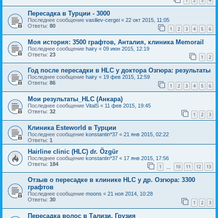
1
2
3
4
Пересадка в Турции - 3000
Последнее сообщение
vasiliev-cergei
«
22 окт 2015, 11:05
Ответы:
80
1
2
3
4
5
6
Моя история: 3500 графтов, Анталия, клиника Memorail
Последнее сообщение
hairy
«
09 июн 2015, 12:19
Ответы:
23
1
2
Год после пересадки в HLC у доктора Озгюра: результаты
Последнее сообщение
hairy
«
19 фев 2015, 12:59
Ответы:
86
1
2
3
4
5
6
Мои результаты_HLC (Анкара)
Последнее сообщение
VitalS
«
11 фев 2015, 19:45
Ответы:
32
1
2
3
Клиника Esteworld в Турции
Последнее сообщение
konstantin*37
«
21 янв 2015, 02:22
Ответы:
1
Hairline clinic (HLC) dr. Özgür
Последнее сообщение
konstantin*37
«
17 янв 2015, 17:56
Ответы:
184
1
10
11
12
13
…
Отзыв о пересадке в клинике HLC у др. Озгюра: 3300
графтов
Последнее сообщение
moons
«
21 ноя 2014, 10:28
Ответы:
30
1
2
3
Пересадка волос в Тализи, Грузия