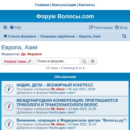
Главная
|
Консультации
|
Контакты
Форум Волосы.com
FAQ
Регистрация
Вход
П
Список форумов
Операции зарубежом
Европа, Азия
о
Европа, Азия
и
Модератор:
Др. Федоров
с
Поиск
Расширенный пои
Новая тема
к
23 темы • Страница
1
из
1
Объявления
ИНДИЯ, ДЕЛИ – ВСЕМИРНЫЙ КОНГРЕСС
Последнее сообщение
Mr. Alexx
«
06 ноя 2023, 19:00
Добавлено в форуме
Необходим совет!
МЕЖДУНАРОДНАЯ КОНФЕРЕНЦИЯ: ПРИГЛАШАЮТСЯ
ТРИХОЛОГИ И ТРАНСПЛАНТОЛОГИ ВОЛОС
Последнее сообщение
Mr. Alexx
«
22 фев 2023, 15:25
Добавлено в форуме
Необходим совет!
Внимание, операции в Медицинском центре "Волосы.ру"!
Последнее сообщение
Mr. Alexx
«
22 фев 2023, 15:15
Добавлено в форуме
Необходим совет!