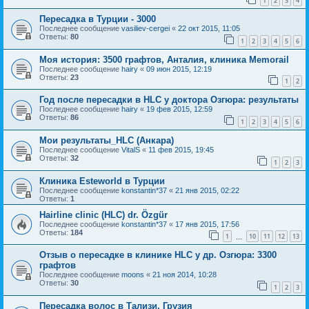
1
2
3
4
Пересадка в Турции - 3000
Последнее сообщение
vasiliev-cergei
«
22 окт 2015, 11:05
Ответы:
80
1
2
3
4
5
6
Моя история: 3500 графтов, Анталия, клиника Memorail
Последнее сообщение
hairy
«
09 июн 2015, 12:19
Ответы:
23
1
2
Год после пересадки в HLC у доктора Озгюра: результаты
Последнее сообщение
hairy
«
19 фев 2015, 12:59
Ответы:
86
1
2
3
4
5
6
Мои результаты_HLC (Анкара)
Последнее сообщение
VitalS
«
11 фев 2015, 19:45
Ответы:
32
1
2
3
Клиника Esteworld в Турции
Последнее сообщение
konstantin*37
«
21 янв 2015, 02:22
Ответы:
1
Hairline clinic (HLC) dr. Özgür
Последнее сообщение
konstantin*37
«
17 янв 2015, 17:56
Ответы:
184
1
10
11
12
13
…
Отзыв о пересадке в клинике HLC у др. Озгюра: 3300
графтов
Последнее сообщение
moons
«
21 ноя 2014, 10:28
Ответы:
30
1
2
3
Пересадка волос в Тализи, Грузия