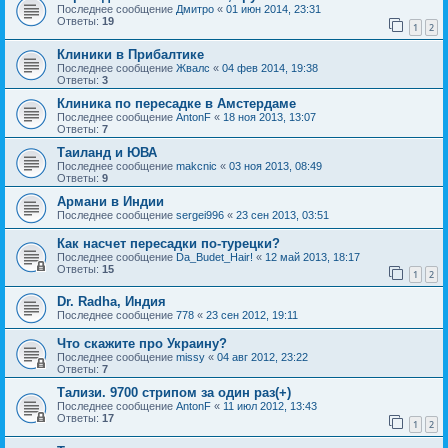
Последнее сообщение
Дмитро
«
01 июн 2014, 23:31
Ответы:
19
1
2
Клиники в Прибалтике
Последнее сообщение
Жвалс
«
04 фев 2014, 19:38
Ответы:
3
Клиника по пересадке в Амстердаме
Последнее сообщение
AntonF
«
18 ноя 2013, 13:07
Ответы:
7
Таиланд и ЮВА
Последнее сообщение
makcnic
«
03 ноя 2013, 08:49
Ответы:
9
Армани в Индии
Последнее сообщение
sergei996
«
23 сен 2013, 03:51
Как насчет пересадки по-турецки?
Последнее сообщение
Da_Budet_Hair!
«
12 май 2013, 18:17
Ответы:
15
1
2
Dr. Radha, Индия
Последнее сообщение
778
«
23 сен 2012, 19:11
Что скажите про Украину?
Последнее сообщение
missy
«
04 авг 2012, 23:22
Ответы:
7
Тализи. 9700 стрипом за один раз(+)
Последнее сообщение
AntonF
«
11 июл 2012, 13:43
Ответы:
17
1
2