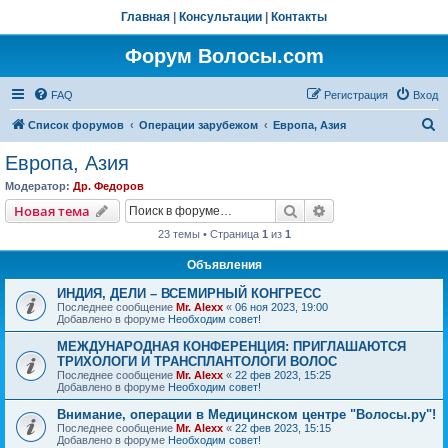
Главная
|
Консультации
|
Контакты
Форум Волосы.com
FAQ
Регистрация
Вход
П
Список форумов
Операции зарубежом
Европа, Азия
о
Европа, Азия
и
Модератор:
Др. Федоров
с
Поиск
Расширенный пои
Новая тема
к
23 темы • Страница
1
из
1
Объявления
ИНДИЯ, ДЕЛИ – ВСЕМИРНЫЙ КОНГРЕСС
Последнее сообщение
Mr. Alexx
«
06 ноя 2023, 19:00
Добавлено в форуме
Необходим совет!
МЕЖДУНАРОДНАЯ КОНФЕРЕНЦИЯ: ПРИГЛАШАЮТСЯ
ТРИХОЛОГИ И ТРАНСПЛАНТОЛОГИ ВОЛОС
Последнее сообщение
Mr. Alexx
«
22 фев 2023, 15:25
Добавлено в форуме
Необходим совет!
Внимание, операции в Медицинском центре "Волосы.ру"!
Последнее сообщение
Mr. Alexx
«
22 фев 2023, 15:15
Добавлено в форуме
Необходим совет!