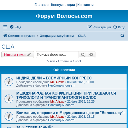
Главная
|
Консультации
|
Контакты
Форум Волосы.com
FAQ
Регистрация
Вход
П
Список форумов
Операции зарубежом
США
о
США
и
Поиск
Расширенный пои
Новая тема
с
5 тем • Страница
1
из
1
к
Объявления
ИНДИЯ, ДЕЛИ – ВСЕМИРНЫЙ КОНГРЕСС
Последнее сообщение
Mr. Alexx
«
06 ноя 2023, 19:00
Добавлено в форуме
Необходим совет!
МЕЖДУНАРОДНАЯ КОНФЕРЕНЦИЯ: ПРИГЛАШАЮТСЯ
ТРИХОЛОГИ И ТРАНСПЛАНТОЛОГИ ВОЛОС
Последнее сообщение
Mr. Alexx
«
22 фев 2023, 15:25
Добавлено в форуме
Необходим совет!
Внимание, операции в Медицинском центре "Волосы.ру"!
Последнее сообщение
Mr. Alexx
«
22 фев 2023, 15:15
Добавлено в форуме
Необходим совет!
29-й, "ГИБРИДНЫЙ"…