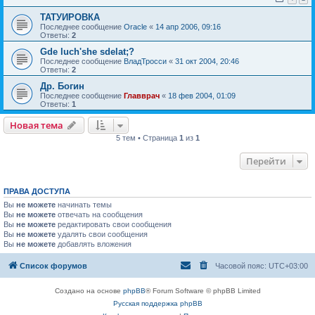
ТАТУИРОВКА
Последнее сообщение
Oracle
«
14 апр 2006, 09:16
Ответы:
2
Gde luch'she sdelat;?
Последнее сообщение
ВладТросси
«
31 окт 2004, 20:46
Ответы:
2
Др. Богин
Последнее сообщение
Главврач
«
18 фев 2004, 01:09
Ответы:
1
Новая тема
5 тем • Страница
1
из
1
Перейти
ПРАВА ДОСТУПА
Вы
не можете
начинать темы
Вы
не можете
отвечать на сообщения
Вы
не можете
редактировать свои сообщения
Вы
не можете
удалять свои сообщения
Вы
не можете
добавлять вложения
Список форумов
Часовой пояс:
UTC+03:00
Создано на основе
phpBB
® Forum Software © phpBB Limited
Русская поддержка phpBB