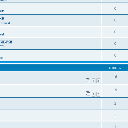
0
ет!
КЕ
0
 совет!
0
ет!
ТЯБРЯ!
0
ет!
0
ет!
ОТВЕТЫ
16
1
2
19
1
2
2
2
1