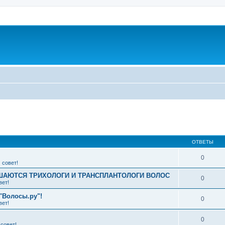
ширенный поиск
ОТВЕТЫ
0
 совет!
АЮТСЯ ТРИХОЛОГИ И ТРАНСПЛАНТОЛОГИ ВОЛОС
0
вет!
"Волосы.ру"!
0
вет!
0
совет!