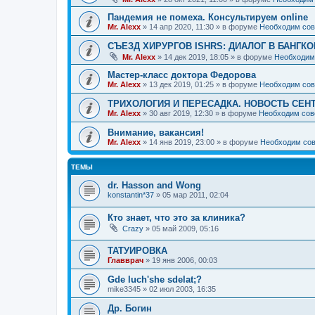
Пандемия не помеха. Консультируем online
Mr. Alexx
»
14 апр 2020, 11:30
» в форуме
Необходим сов
СЪЕЗД ХИРУРГОВ ISHRS: ДИАЛОГ В БАНГКО
Mr. Alexx
»
14 дек 2019, 18:05
» в форуме
Необходим
Мастер-класс доктора Федорова
Mr. Alexx
»
13 дек 2019, 01:25
» в форуме
Необходим сов
ТРИХОЛОГИЯ И ПЕРЕСАДКА. НОВОСТЬ СЕН
Mr. Alexx
»
30 авг 2019, 12:30
» в форуме
Необходим сов
Внимание, вакансия!
Mr. Alexx
»
14 янв 2019, 23:00
» в форуме
Необходим сов
ТЕМЫ
dr. Hasson and Wong
konstantin*37
»
05 мар 2011, 02:04
Кто знает, что это за клиника?
Crazy
»
05 май 2009, 05:16
ТАТУИРОВКА
Главврач
»
19 янв 2006, 00:03
Gde luch'she sdelat;?
mike3345
»
02 июл 2003, 16:35
Др. Богин