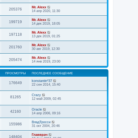
Mr. Alexx
205376
14 апр 2020, 11:30
Mr. Alexx
199719
14 дек 2019, 18:05
Mr. Alexx
197118
13 дек 2019, 01:25
Mr. Alexx
201760
30 авг 2019, 12:30
Mr. Alexx
205474
14 янв 2019, 23:00
ПРОСМОТРЫ
ПОСЛЕДНЕЕ СООБЩЕНИЕ
konstantin*37
176649
22 сен 2014, 15:40
Crazy
81265
12 май 2009, 02:45
Oracle
42160
14 апр 2006, 09:16
ВладТросси
155986
31 окт 2004, 20:46
Главврач
148404