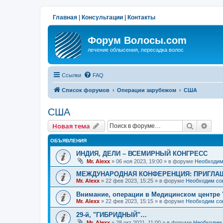
Главная
|
Консультации
|
Контакты
Форум Волосы.com
лечение облысения, пересадка волос
Ссылки
FAQ
Список форумов
Операции зарубежом
США
США
Поиск
Рас
Новая тема
ОБЪЯВЛЕНИЯ
ИНДИЯ, ДЕЛИ – ВСЕМИРНЫЙ КОНГРЕСС
Mr. Alexx
»
06 ноя 2023, 19:00
» в форуме
Необходим
МЕЖДУНАРОДНАЯ КОНФЕРЕНЦИЯ: ПРИГЛАШ
Mr. Alexx
»
22 фев 2023, 15:25
» в форуме
Необходим со
Внимание, операции в Медицинском центре 
Mr. Alexx
»
22 фев 2023, 15:15
» в форуме
Необходим со
29-й, "ГИБРИДНЫЙ"…
Mr. Alexx
»
28 окт 2021, 11:00
» в форуме
Необходим 