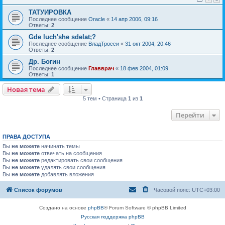
ТАТУИРОВКА
Последнее сообщение
Oracle
«
14 апр 2006, 09:16
Ответы:
2
Gde luch'she sdelat;?
Последнее сообщение
ВладТросси
«
31 окт 2004, 20:46
Ответы:
2
Др. Богин
Последнее сообщение
Главврач
«
18 фев 2004, 01:09
Ответы:
1
Новая тема
5 тем • Страница
1
из
1
Перейти
ПРАВА ДОСТУПА
Вы
не можете
начинать темы
Вы
не можете
отвечать на сообщения
Вы
не можете
редактировать свои сообщения
Вы
не можете
удалять свои сообщения
Вы
не можете
добавлять вложения
Список форумов
Часовой пояс:
UTC+03:00
Создано на основе
phpBB
® Forum Software © phpBB Limited
Русская поддержка phpBB