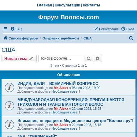
Главная
|
Консультации
|
Контакты
Форум Волосы.com
FAQ
Регистрация
Вход
П
Список форумов
Операции зарубежом
США
о
США
и
Поиск
Расширенный пои
Новая тема
с
5 тем • Страница
1
из
1
к
Объявления
ИНДИЯ, ДЕЛИ – ВСЕМИРНЫЙ КОНГРЕСС
Последнее сообщение
Mr. Alexx
«
06 ноя 2023, 19:00
Добавлено в форуме
Необходим совет!
МЕЖДУНАРОДНАЯ КОНФЕРЕНЦИЯ: ПРИГЛАШАЮТСЯ
ТРИХОЛОГИ И ТРАНСПЛАНТОЛОГИ ВОЛОС
Последнее сообщение
Mr. Alexx
«
22 фев 2023, 15:25
Добавлено в форуме
Необходим совет!
Внимание, операции в Медицинском центре "Волосы.ру"!
Последнее сообщение
Mr. Alexx
«
22 фев 2023, 15:15
Добавлено в форуме
Необходим совет!
29-й, "ГИБРИДНЫЙ"…