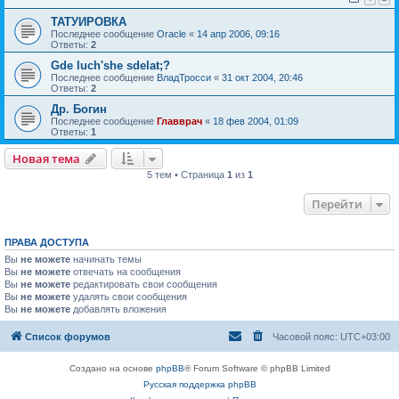
ТАТУИРОВКА
Последнее сообщение
Oracle
«
14 апр 2006, 09:16
Ответы:
2
Gde luch'she sdelat;?
Последнее сообщение
ВладТросси
«
31 окт 2004, 20:46
Ответы:
2
Др. Богин
Последнее сообщение
Главврач
«
18 фев 2004, 01:09
Ответы:
1
Новая тема
5 тем • Страница
1
из
1
Перейти
ПРАВА ДОСТУПА
Вы
не можете
начинать темы
Вы
не можете
отвечать на сообщения
Вы
не можете
редактировать свои сообщения
Вы
не можете
удалять свои сообщения
Вы
не можете
добавлять вложения
Список форумов
Часовой пояс:
UTC+03:00
Создано на основе
phpBB
® Forum Software © phpBB Limited
Русская поддержка phpBB