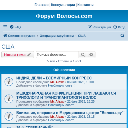
Главная
|
Консультации
|
Контакты
Форум Волосы.com
FAQ
Регистрация
Вход
П
Список форумов
Операции зарубежом
США
о
США
и
Поиск
Расширенный пои
Новая тема
с
5 тем • Страница
1
из
1
к
Объявления
ИНДИЯ, ДЕЛИ – ВСЕМИРНЫЙ КОНГРЕСС
Последнее сообщение
Mr. Alexx
«
06 ноя 2023, 19:00
Добавлено в форуме
Необходим совет!
МЕЖДУНАРОДНАЯ КОНФЕРЕНЦИЯ: ПРИГЛАШАЮТСЯ
ТРИХОЛОГИ И ТРАНСПЛАНТОЛОГИ ВОЛОС
Последнее сообщение
Mr. Alexx
«
22 фев 2023, 15:25
Добавлено в форуме
Необходим совет!
Внимание, операции в Медицинском центре "Волосы.ру"!
Последнее сообщение
Mr. Alexx
«
22 фев 2023, 15:15
Добавлено в форуме
Необходим совет!
29-й, "ГИБРИДНЫЙ"…