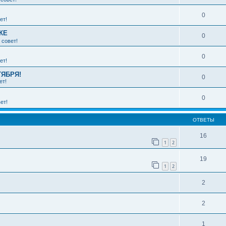
0
ет!
КЕ
0
 совет!
0
ет!
ТЯБРЯ!
0
ет!
0
ет!
ОТВЕТЫ
16
1
2
19
1
2
2
2
1