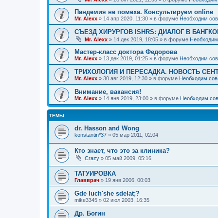
Пандемия не помеха. Консультируем online
Mr. Alexx
»
14 апр 2020, 11:30
» в форуме
Необходим сов
СЪЕЗД ХИРУРГОВ ISHRS: ДИАЛОГ В БАНГКО
Mr. Alexx
»
14 дек 2019, 18:05
» в форуме
Необходим
Мастер-класс доктора Федорова
Mr. Alexx
»
13 дек 2019, 01:25
» в форуме
Необходим сов
ТРИХОЛОГИЯ И ПЕРЕСАДКА. НОВОСТЬ СЕН
Mr. Alexx
»
30 авг 2019, 12:30
» в форуме
Необходим сов
Внимание, вакансия!
Mr. Alexx
»
14 янв 2019, 23:00
» в форуме
Необходим сов
ТЕМЫ
dr. Hasson and Wong
konstantin*37
»
05 мар 2011, 02:04
Кто знает, что это за клиника?
Crazy
»
05 май 2009, 05:16
ТАТУИРОВКА
Главврач
»
19 янв 2006, 00:03
Gde luch'she sdelat;?
mike3345
»
02 июл 2003, 16:35
Др. Богин