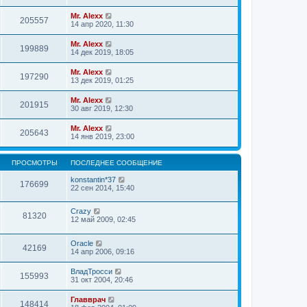
Mr. Alexx
205557
14 апр 2020, 11:30
Mr. Alexx
199889
14 дек 2019, 18:05
Mr. Alexx
197290
13 дек 2019, 01:25
Mr. Alexx
201915
30 авг 2019, 12:30
Mr. Alexx
205643
14 янв 2019, 23:00
ПРОСМОТРЫ
ПОСЛЕДНЕЕ СООБЩЕНИЕ
konstantin*37
176699
22 сен 2014, 15:40
Crazy
81320
12 май 2009, 02:45
Oracle
42169
14 апр 2006, 09:16
ВладТросси
155993
31 окт 2004, 20:46
Главврач
148414