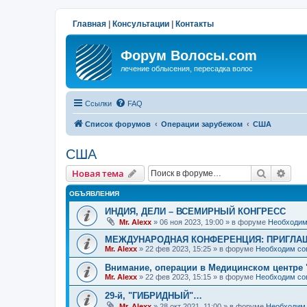
Главная
|
Консультации
|
Контакты
Форум Волосы.com
лечение облысения, пересадка волос
Ссылки
FAQ
Список форумов
Операции зарубежом
США
США
Поиск
Рас
Новая тема
ОБЪЯВЛЕНИЯ
ИНДИЯ, ДЕЛИ – ВСЕМИРНЫЙ КОНГРЕСС
Mr. Alexx
»
06 ноя 2023, 19:00
» в форуме
Необходим
МЕЖДУНАРОДНАЯ КОНФЕРЕНЦИЯ: ПРИГЛАШ
Mr. Alexx
»
22 фев 2023, 15:25
» в форуме
Необходим со
Внимание, операции в Медицинском центре 
Mr. Alexx
»
22 фев 2023, 15:15
» в форуме
Необходим со
29-й, "ГИБРИДНЫЙ"…
Mr. Alexx
»
28 окт 2021, 11:00
» в форуме
Необходим 