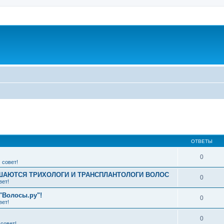
ширенный поиск
ОТВЕТЫ
0
 совет!
АЮТСЯ ТРИХОЛОГИ И ТРАНСПЛАНТОЛОГИ ВОЛОС
0
вет!
"Волосы.ру"!
0
вет!
0
совет!