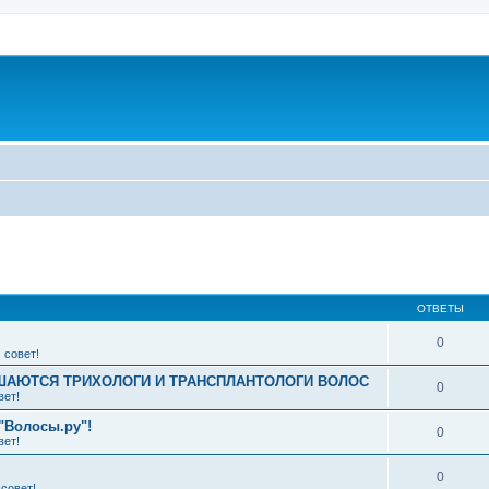
ширенный поиск
ОТВЕТЫ
0
 совет!
АЮТСЯ ТРИХОЛОГИ И ТРАНСПЛАНТОЛОГИ ВОЛОС
0
вет!
"Волосы.ру"!
0
вет!
0
совет!