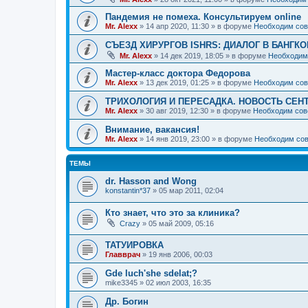
Пандемия не помеха. Консультируем online
Mr. Alexx
»
14 апр 2020, 11:30
» в форуме
Необходим сов
СЪЕЗД ХИРУРГОВ ISHRS: ДИАЛОГ В БАНГКО
Mr. Alexx
»
14 дек 2019, 18:05
» в форуме
Необходим
Мастер-класс доктора Федорова
Mr. Alexx
»
13 дек 2019, 01:25
» в форуме
Необходим сов
ТРИХОЛОГИЯ И ПЕРЕСАДКА. НОВОСТЬ СЕН
Mr. Alexx
»
30 авг 2019, 12:30
» в форуме
Необходим сов
Внимание, вакансия!
Mr. Alexx
»
14 янв 2019, 23:00
» в форуме
Необходим сов
ТЕМЫ
dr. Hasson and Wong
konstantin*37
»
05 мар 2011, 02:04
Кто знает, что это за клиника?
Crazy
»
05 май 2009, 05:16
ТАТУИРОВКА
Главврач
»
19 янв 2006, 00:03
Gde luch'she sdelat;?
mike3345
»
02 июл 2003, 16:35
Др. Богин