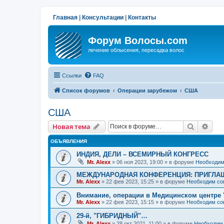
Главная
|
Консультации
|
Контакты
Форум Волосы.com
лечение облысения, пересадка волос
Ссылки
FAQ
Список форумов
Операции зарубежом
США
США
Поиск
Рас
Новая тема
ОБЪЯВЛЕНИЯ
ИНДИЯ, ДЕЛИ – ВСЕМИРНЫЙ КОНГРЕСС
Mr. Alexx
»
06 ноя 2023, 19:00
» в форуме
Необходим
МЕЖДУНАРОДНАЯ КОНФЕРЕНЦИЯ: ПРИГЛАШ
Mr. Alexx
»
22 фев 2023, 15:25
» в форуме
Необходим со
Внимание, операции в Медицинском центре 
Mr. Alexx
»
22 фев 2023, 15:15
» в форуме
Необходим со
29-й, "ГИБРИДНЫЙ"…
Mr. Alexx
»
28 окт 2021, 11:00
» в форуме
Необходим 