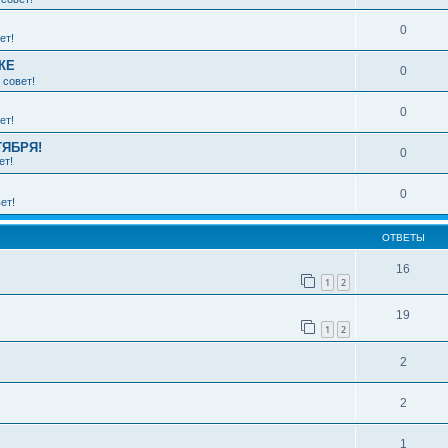
0
ет!
КЕ
0
 совет!
0
ет!
ТЯБРЯ!
0
ет!
0
ет!
ОТВЕТЫ
16
1
2
19
1
2
2
2
1