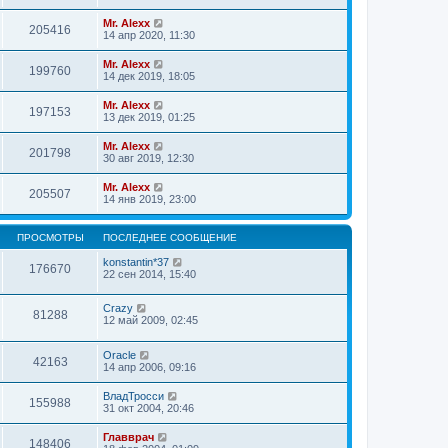
Mr. Alexx
205416
14 апр 2020, 11:30
Mr. Alexx
199760
14 дек 2019, 18:05
Mr. Alexx
197153
13 дек 2019, 01:25
Mr. Alexx
201798
30 авг 2019, 12:30
Mr. Alexx
205507
14 янв 2019, 23:00
ПРОСМОТРЫ
ПОСЛЕДНЕЕ СООБЩЕНИЕ
konstantin*37
176670
22 сен 2014, 15:40
Crazy
81288
12 май 2009, 02:45
Oracle
42163
14 апр 2006, 09:16
ВладТросси
155988
31 окт 2004, 20:46
Главврач
148406