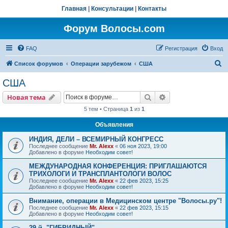
Главная
|
Консультации
|
Контакты
Форум Волосы.com
FAQ
Регистрация
Вход
П
Список форумов
Операции зарубежом
США
о
США
и
Поиск
Расширенный пои
Новая тема
с
5 тем • Страница
1
из
1
к
Объявления
ИНДИЯ, ДЕЛИ – ВСЕМИРНЫЙ КОНГРЕСС
Последнее сообщение
Mr. Alexx
«
06 ноя 2023, 19:00
Добавлено в форуме
Необходим совет!
МЕЖДУНАРОДНАЯ КОНФЕРЕНЦИЯ: ПРИГЛАШАЮТСЯ
ТРИХОЛОГИ И ТРАНСПЛАНТОЛОГИ ВОЛОС
Последнее сообщение
Mr. Alexx
«
22 фев 2023, 15:25
Добавлено в форуме
Необходим совет!
Внимание, операции в Медицинском центре "Волосы.ру"!
Последнее сообщение
Mr. Alexx
«
22 фев 2023, 15:15
Добавлено в форуме
Необходим совет!
29-й, "ГИБРИДНЫЙ"…