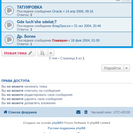
ТАТУИРОВКА
Последнее сообщение
Oracle
«
14 апр 2006, 09:16
Ответы:
2
Gde luch'she sdelat;?
Последнее сообщение
ВладТросси
«
31 окт 2004, 20:46
Ответы:
2
Др. Богин
Последнее сообщение
Главврач
«
18 фев 2004, 01:09
Ответы:
1
Новая тема
5 тем • Страница
1
из
1
Перейти
ПРАВА ДОСТУПА
Вы
не можете
начинать темы
Вы
не можете
отвечать на сообщения
Вы
не можете
редактировать свои сообщения
Вы
не можете
удалять свои сообщения
Вы
не можете
добавлять вложения
Список форумов
Часовой пояс:
UTC+03:00
Создано на основе
phpBB
® Forum Software © phpBB Limited
Русская поддержка phpBB