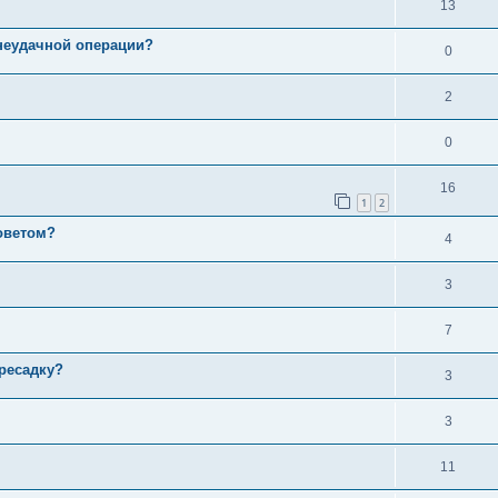
13
неудачной операции?
0
2
0
16
1
2
советом?
4
3
7
ресадку?
3
3
11