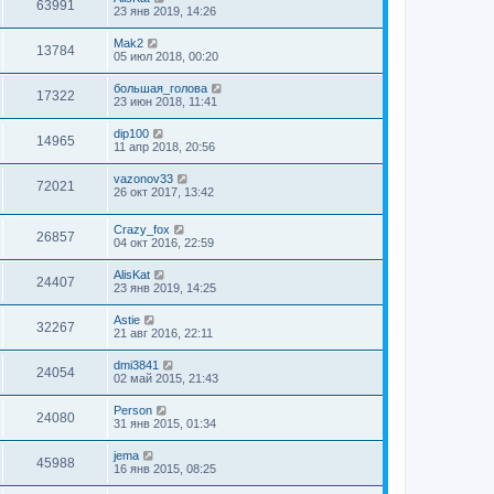
63991
23 янв 2019, 14:26
Mak2
13784
05 июл 2018, 00:20
большая_голова
17322
23 июн 2018, 11:41
dip100
14965
11 апр 2018, 20:56
vazonov33
72021
26 окт 2017, 13:42
Crazy_fox
26857
04 окт 2016, 22:59
AlisKat
24407
23 янв 2019, 14:25
Astie
32267
21 авг 2016, 22:11
dmi3841
24054
02 май 2015, 21:43
Person
24080
31 янв 2015, 01:34
jema
45988
16 янв 2015, 08:25