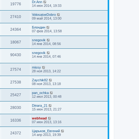
Dr.Ann
19776
14 июн 2014, 19:33
VolosatoeDobro
27410
09 май 2014, 13:00
Блондин
24364
07 фев 2014, 13:58
snegovik
18067
14 янв 2014, 08:56
snegovik
90430
14 янв 2014, 07:46
missy
27574
28 ноя 2013, 14:22
Zaychik82
27538
08 ноя 2013, 13:18
pan_ochka
25427
12 июл 2013, 00:48
Dinara_21
28030
15 июн 2013, 21:27
webhead
16336
07 июн 2013, 13:16
Царьков_Евгений
24372
14 апр 2013, 19:39