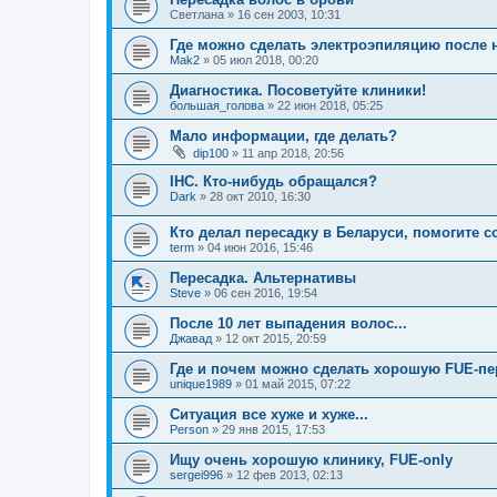
Светлана
»
16 сен 2003, 10:31
Где можно сделать электроэпиляцию после 
Mak2
»
05 июл 2018, 00:20
Диагностика. Посоветуйте клиники!
большая_голова
»
22 июн 2018, 05:25
Мало информации, где делать?
dip100
»
11 апр 2018, 20:56
IHC. Кто-нибудь обращался?
Dark
»
28 окт 2010, 16:30
Кто делал пересадку в Беларуси, помогите 
term
»
04 июн 2016, 15:46
Пересадка. Альтернативы
Steve
»
06 сен 2016, 19:54
После 10 лет выпадения волос...
Джавад
»
12 окт 2015, 20:59
Где и почем можно сделать хорошую FUE-пе
unique1989
»
01 май 2015, 07:22
Ситуация все хуже и хуже...
Person
»
29 янв 2015, 17:53
Ищу очень хорошую клинику, FUE-only
sergei996
»
12 фев 2013, 02:13