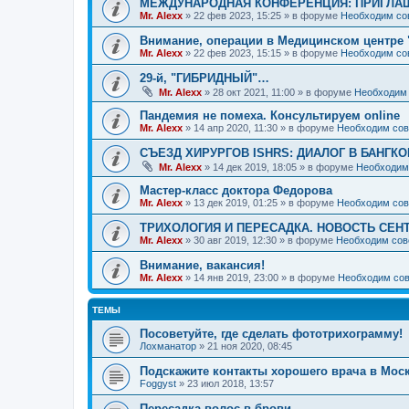
МЕЖДУНАРОДНАЯ КОНФЕРЕНЦИЯ: ПРИГЛАШ
Mr. Alexx
»
22 фев 2023, 15:25
» в форуме
Необходим со
Внимание, операции в Медицинском центре 
Mr. Alexx
»
22 фев 2023, 15:15
» в форуме
Необходим со
29-й, "ГИБРИДНЫЙ"…
Mr. Alexx
»
28 окт 2021, 11:00
» в форуме
Необходим 
Пандемия не помеха. Консультируем online
Mr. Alexx
»
14 апр 2020, 11:30
» в форуме
Необходим сов
СЪЕЗД ХИРУРГОВ ISHRS: ДИАЛОГ В БАНГКО
Mr. Alexx
»
14 дек 2019, 18:05
» в форуме
Необходим
Мастер-класс доктора Федорова
Mr. Alexx
»
13 дек 2019, 01:25
» в форуме
Необходим сов
ТРИХОЛОГИЯ И ПЕРЕСАДКА. НОВОСТЬ СЕН
Mr. Alexx
»
30 авг 2019, 12:30
» в форуме
Необходим сов
Внимание, вакансия!
Mr. Alexx
»
14 янв 2019, 23:00
» в форуме
Необходим сов
ТЕМЫ
Посоветуйте, где сделать фототрихограмму!
Лохманатор
»
21 ноя 2020, 08:45
Подскажите контакты хорошего врача в Моск
Foggyst
»
23 июл 2018, 13:57
Пересадка волос в брови