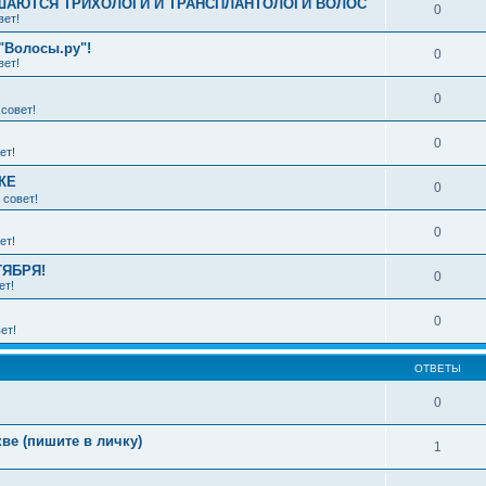
АЮТСЯ ТРИХОЛОГИ И ТРАНСПЛАНТОЛОГИ ВОЛОС
0
вет!
"Волосы.ру"!
0
вет!
0
совет!
0
ет!
КЕ
0
 совет!
0
ет!
ТЯБРЯ!
0
ет!
0
ет!
ОТВЕТЫ
0
ве (пишите в личку)
1