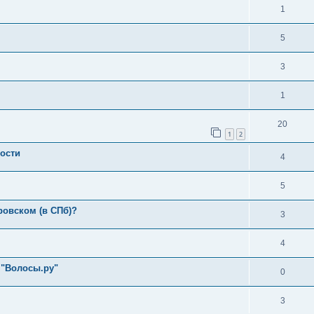
1
5
3
1
20
1
2
ности
4
5
ровском (в СПб)?
3
4
 "Волосы.ру"
0
3