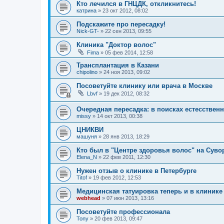
Кто лечился в ГНЦДК, откликнитесь!
катрина
»
23 окт 2012, 08:02
Подскажите про пересадку!
Nick-GT-
»
22 сен 2013, 09:55
Клиника "Доктор волос"
Fima
»
05 фев 2014, 12:58
Трансплантация в Казани
chipolino
»
24 ноя 2013, 09:02
Посоветуйте клинику или врача в Москве
Lbvf
»
19 дек 2012, 08:32
Очередная пересадка: в поисках естесствен
missy
»
14 окт 2013, 00:38
ЦНИКВИ
машуня
»
28 янв 2013, 18:29
Кто был в "Центре здоровья волос" на Суво
Elena_N
»
22 фев 2011, 12:30
Нужен отзыв о клинике в Петербурге
Titof
»
19 фев 2012, 12:53
Медицинская татуировка теперь и в клинике
webhead
»
07 июн 2013, 13:16
Посоветуйте профессионала
Tony
»
20 фев 2013, 09:47