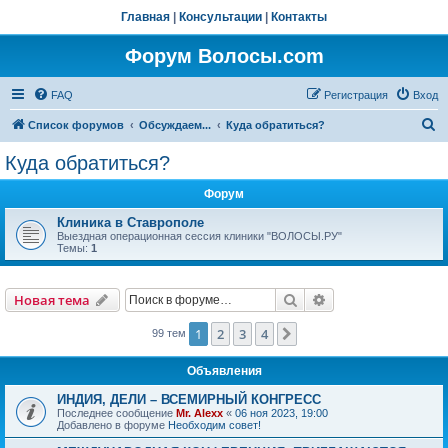
Главная
|
Консультации
|
Контакты
Форум Волосы.com
FAQ
Регистрация
Вход
П
Список форумов
Обсуждаем...
Куда обратиться?
о
Куда обратиться?
и
Форум
с
к
Клиника в Ставрополе
Выездная операционная сессия клиники "ВОЛОСЫ.РУ"
Темы:
1
Поиск
Расширенный пои
Новая тема
1
2
3
4
След.
99 тем
Объявления
ИНДИЯ, ДЕЛИ – ВСЕМИРНЫЙ КОНГРЕСС
Последнее сообщение
Mr. Alexx
«
06 ноя 2023, 19:00
Добавлено в форуме
Необходим совет!