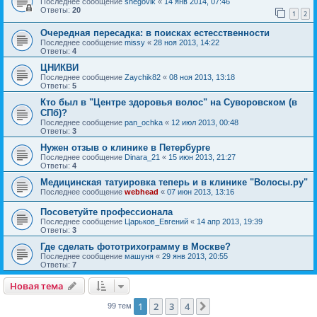
Последнее сообщение
snegovik
«
14 янв 2014, 07:46
Ответы:
20
1
2
Очередная пересадка: в поисках естесственности
Последнее сообщение
missy
«
28 ноя 2013, 14:22
Ответы:
4
ЦНИКВИ
Последнее сообщение
Zaychik82
«
08 ноя 2013, 13:18
Ответы:
5
Кто был в "Центре здоровья волос" на Суворовском (в
СПб)?
Последнее сообщение
pan_ochka
«
12 июл 2013, 00:48
Ответы:
3
Нужен отзыв о клинике в Петербурге
Последнее сообщение
Dinara_21
«
15 июн 2013, 21:27
Ответы:
4
Медицинская татуировка теперь и в клинике "Волосы.ру"
Последнее сообщение
webhead
«
07 июн 2013, 13:16
Посоветуйте профессионала
Последнее сообщение
Царьков_Евгений
«
14 апр 2013, 19:39
Ответы:
3
Где сделать фототрихограмму в Москве?
Последнее сообщение
машуня
«
29 янв 2013, 20:55
Ответы:
7
Новая тема
1
2
3
4
След.
99 тем