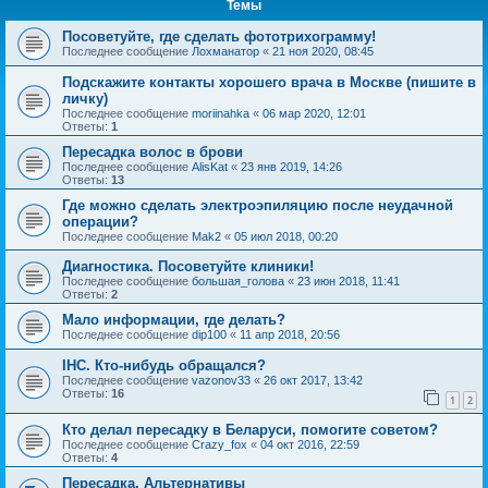
Темы
Посоветуйте, где сделать фототрихограмму!
Последнее сообщение
Лохманатор
«
21 ноя 2020, 08:45
Подскажите контакты хорошего врача в Москве (пишите в
личку)
Последнее сообщение
moriinahka
«
06 мар 2020, 12:01
Ответы:
1
Пересадка волос в брови
Последнее сообщение
AlisKat
«
23 янв 2019, 14:26
Ответы:
13
Где можно сделать электроэпиляцию после неудачной
операции?
Последнее сообщение
Mak2
«
05 июл 2018, 00:20
Диагностика. Посоветуйте клиники!
Последнее сообщение
большая_голова
«
23 июн 2018, 11:41
Ответы:
2
Мало информации, где делать?
Последнее сообщение
dip100
«
11 апр 2018, 20:56
IHC. Кто-нибудь обращался?
Последнее сообщение
vazonov33
«
26 окт 2017, 13:42
Ответы:
16
1
2
Кто делал пересадку в Беларуси, помогите советом?
Последнее сообщение
Crazy_fox
«
04 окт 2016, 22:59
Ответы:
4
Пересадка. Альтернативы