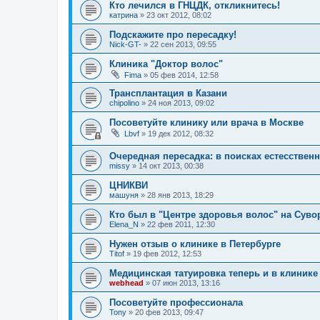
Кто лечился в ГНЦДК, откликнитесь!
катрина
»
23 окт 2012, 08:02
Подскажите про пересадку!
Nick-GT-
»
22 сен 2013, 09:55
Клиника "Доктор волос"
Fima
»
05 фев 2014, 12:58
Трансплантация в Казани
chipolino
»
24 ноя 2013, 09:02
Посоветуйте клинику или врача в Москве
Lbvf
»
19 дек 2012, 08:32
Очередная пересадка: в поисках естесствен
missy
»
14 окт 2013, 00:38
ЦНИКВИ
машуня
»
28 янв 2013, 18:29
Кто был в "Центре здоровья волос" на Суво
Elena_N
»
22 фев 2011, 12:30
Нужен отзыв о клинике в Петербурге
Titof
»
19 фев 2012, 12:53
Медицинская татуировка теперь и в клинике
webhead
»
07 июн 2013, 13:16
Посоветуйте профессионала
Tony
»
20 фев 2013, 09:47