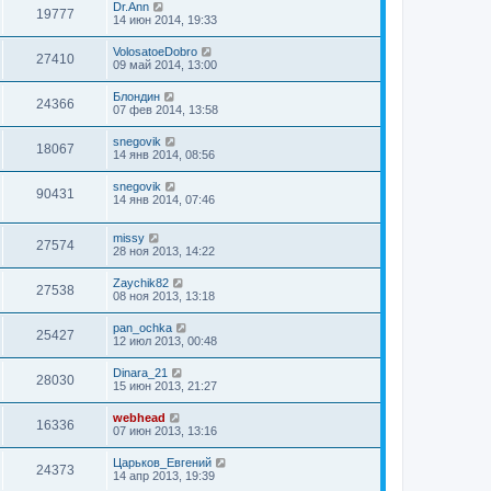
Dr.Ann
19777
14 июн 2014, 19:33
VolosatoeDobro
27410
09 май 2014, 13:00
Блондин
24366
07 фев 2014, 13:58
snegovik
18067
14 янв 2014, 08:56
snegovik
90431
14 янв 2014, 07:46
missy
27574
28 ноя 2013, 14:22
Zaychik82
27538
08 ноя 2013, 13:18
pan_ochka
25427
12 июл 2013, 00:48
Dinara_21
28030
15 июн 2013, 21:27
webhead
16336
07 июн 2013, 13:16
Царьков_Евгений
24373
14 апр 2013, 19:39