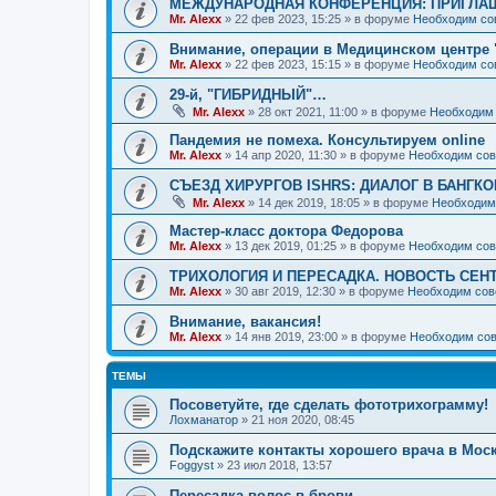
МЕЖДУНАРОДНАЯ КОНФЕРЕНЦИЯ: ПРИГЛАШ
Mr. Alexx
»
22 фев 2023, 15:25
» в форуме
Необходим со
Внимание, операции в Медицинском центре 
Mr. Alexx
»
22 фев 2023, 15:15
» в форуме
Необходим со
29-й, "ГИБРИДНЫЙ"…
Mr. Alexx
»
28 окт 2021, 11:00
» в форуме
Необходим 
Пандемия не помеха. Консультируем online
Mr. Alexx
»
14 апр 2020, 11:30
» в форуме
Необходим сов
СЪЕЗД ХИРУРГОВ ISHRS: ДИАЛОГ В БАНГКО
Mr. Alexx
»
14 дек 2019, 18:05
» в форуме
Необходим
Мастер-класс доктора Федорова
Mr. Alexx
»
13 дек 2019, 01:25
» в форуме
Необходим сов
ТРИХОЛОГИЯ И ПЕРЕСАДКА. НОВОСТЬ СЕН
Mr. Alexx
»
30 авг 2019, 12:30
» в форуме
Необходим сов
Внимание, вакансия!
Mr. Alexx
»
14 янв 2019, 23:00
» в форуме
Необходим сов
ТЕМЫ
Посоветуйте, где сделать фототрихограмму!
Лохманатор
»
21 ноя 2020, 08:45
Подскажите контакты хорошего врача в Моск
Foggyst
»
23 июл 2018, 13:57
Пересадка волос в брови