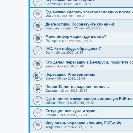
Светлана
»
16 сен 2003, 10:31
Где можно сделать электроэпиляцию после 
Mak2
»
05 июл 2018, 00:20
Диагностика. Посоветуйте клиники!
большая_голова
»
22 июн 2018, 05:25
Мало информации, где делать?
dip100
»
11 апр 2018, 20:56
IHC. Кто-нибудь обращался?
Dark
»
28 окт 2010, 16:30
Кто делал пересадку в Беларуси, помогите 
term
»
04 июн 2016, 15:46
Пересадка. Альтернативы
Steve
»
06 сен 2016, 19:54
После 10 лет выпадения волос...
Джавад
»
12 окт 2015, 20:59
Где и почем можно сделать хорошую FUE-пе
unique1989
»
01 май 2015, 07:22
Ситуация все хуже и хуже...
Person
»
29 янв 2015, 17:53
Ищу очень хорошую клинику, FUE-only
sergei996
»
12 фев 2013, 02:13