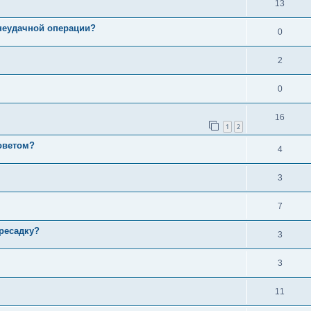
13
неудачной операции?
0
2
0
16
1
2
советом?
4
3
7
ресадку?
3
3
11