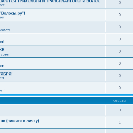
АЮТСЯ ТРИХОЛОГИ И ТРАНСПЛАНТОЛОГИ ВОЛОС
0
вет!
"Волосы.ру"!
0
вет!
0
совет!
0
ет!
КЕ
0
 совет!
0
ет!
ТЯБРЯ!
0
ет!
0
ет!
ОТВЕТЫ
0
ве (пишите в личку)
1