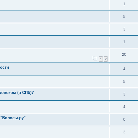
1
5
3
1
20
1
2
ности
4
5
ровском (в СПб)?
3
4
 "Волосы.ру"
0
3