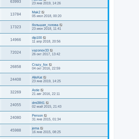
63993
23 янв 2019, 14:26
Mak2
13784
05 июл 2018, 00:20
большая_голова
17323
23 июн 2018, 11:41
dip100
14966
11 апр 2018, 20:56
vazonov33
72024
26 окт 2017, 13:42
Crazy_fox
26858
04 окт 2016, 22:59
AlisKat
24408
23 янв 2019, 14:25
Astie
32269
21 авг 2016, 22:11
dmi3841
24055
02 май 2015, 21:43
Person
24080
31 янв 2015, 01:34
jema
45988
16 янв 2015, 08:25