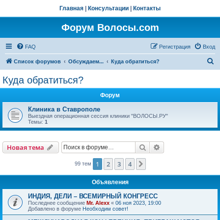
Главная
|
Консультации
|
Контакты
Форум Волосы.com
FAQ
Регистрация
Вход
П
Список форумов
Обсуждаем...
Куда обратиться?
о
Куда обратиться?
и
Форум
с
к
Клиника в Ставрополе
Выездная операционная сессия клиники "ВОЛОСЫ.РУ"
Темы:
1
Поиск
Расширенный пои
Новая тема
1
2
3
4
След.
99 тем
Объявления
ИНДИЯ, ДЕЛИ – ВСЕМИРНЫЙ КОНГРЕСС
Последнее сообщение
Mr. Alexx
«
06 ноя 2023, 19:00
Добавлено в форуме
Необходим совет!