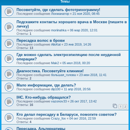
Темы
Посоветуйте, где сделать фототрихограмму!
Последнее сообщение
Лохманатор
«
21 ноя 2020, 08:45
Подскажите контакты хорошего врача в Москве (пишите в
личку)
Последнее сообщение
moriinahka
«
06 мар 2020, 12:01
Ответы:
1
Пересадка волос в брови
Последнее сообщение
AlisKat
«
23 янв 2019, 14:26
Ответы:
13
Где можно сделать электроэпиляцию после неудачной
операции?
Последнее сообщение
Mak2
«
05 июл 2018, 00:20
Диагностика. Посоветуйте клиники!
Последнее сообщение
большая_голова
«
23 июн 2018, 11:41
Ответы:
2
Мало информации, где делать?
Последнее сообщение
dip100
«
11 апр 2018, 20:56
IHC. Кто-нибудь обращался?
Последнее сообщение
vazonov33
«
26 окт 2017, 13:42
Ответы:
16
1
2
Кто делал пересадку в Беларуси, помогите советом?
Последнее сообщение
Crazy_fox
«
04 окт 2016, 22:59
Ответы:
4
Пересадка. Альтернативы