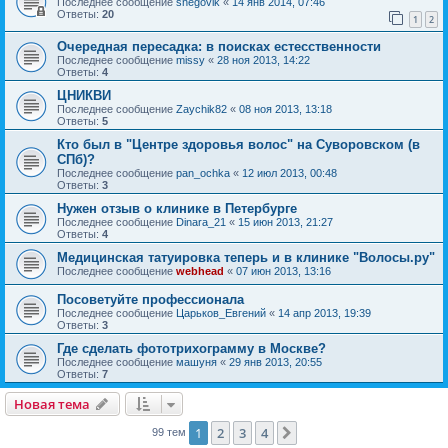
Последнее сообщение
snegovik
«
14 янв 2014, 07:46
Ответы:
20
1
2
Очередная пересадка: в поисках естесственности
Последнее сообщение
missy
«
28 ноя 2013, 14:22
Ответы:
4
ЦНИКВИ
Последнее сообщение
Zaychik82
«
08 ноя 2013, 13:18
Ответы:
5
Кто был в "Центре здоровья волос" на Суворовском (в
СПб)?
Последнее сообщение
pan_ochka
«
12 июл 2013, 00:48
Ответы:
3
Нужен отзыв о клинике в Петербурге
Последнее сообщение
Dinara_21
«
15 июн 2013, 21:27
Ответы:
4
Медицинская татуировка теперь и в клинике "Волосы.ру"
Последнее сообщение
webhead
«
07 июн 2013, 13:16
Посоветуйте профессионала
Последнее сообщение
Царьков_Евгений
«
14 апр 2013, 19:39
Ответы:
3
Где сделать фототрихограмму в Москве?
Последнее сообщение
машуня
«
29 янв 2013, 20:55
Ответы:
7
Новая тема
1
2
3
4
След.
99 тем