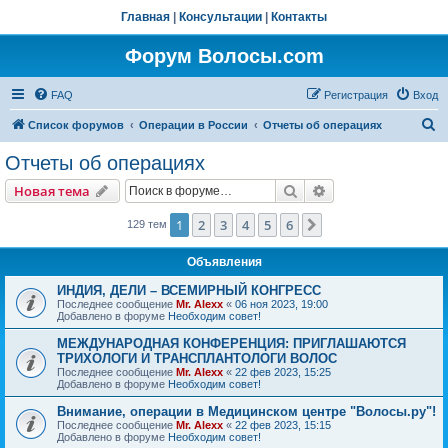
Главная
|
Консультации
|
Контакты
Форум Волосы.com
FAQ
Регистрация
Вход
П
Список форумов
Операции в России
Отчеты об операциях
о
Отчеты об операциях
и
Поиск
Расширенный пои
Новая тема
с
к
1
2
3
4
5
6
След.
129 тем
Объявления
ИНДИЯ, ДЕЛИ – ВСЕМИРНЫЙ КОНГРЕСС
Последнее сообщение
Mr. Alexx
«
06 ноя 2023, 19:00
Добавлено в форуме
Необходим совет!
МЕЖДУНАРОДНАЯ КОНФЕРЕНЦИЯ: ПРИГЛАШАЮТСЯ
ТРИХОЛОГИ И ТРАНСПЛАНТОЛОГИ ВОЛОС
Последнее сообщение
Mr. Alexx
«
22 фев 2023, 15:25
Добавлено в форуме
Необходим совет!
Внимание, операции в Медицинском центре "Волосы.ру"!
Последнее сообщение
Mr. Alexx
«
22 фев 2023, 15:15
Добавлено в форуме
Необходим совет!