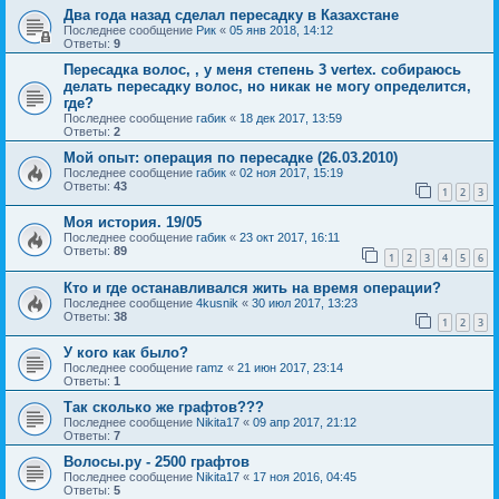
Два года назад сделал пересадку в Казахстане
Последнее сообщение
Рик
«
05 янв 2018, 14:12
Ответы:
9
Пересадка волос, , у меня степень 3 vertex. собираюсь
делать пересадку волос, но никак не могу определится,
где?
Последнее сообщение
габик
«
18 дек 2017, 13:59
Ответы:
2
Мой опыт: операция по пересадке (26.03.2010)
Последнее сообщение
габик
«
02 ноя 2017, 15:19
Ответы:
43
1
2
3
Моя история. 19/05
Последнее сообщение
габик
«
23 окт 2017, 16:11
Ответы:
89
1
2
3
4
5
6
Кто и где останавливался жить на время операции?
Последнее сообщение
4kusnik
«
30 июл 2017, 13:23
Ответы:
38
1
2
3
У кого как было?
Последнее сообщение
ramz
«
21 июн 2017, 23:14
Ответы:
1
Так сколько же графтов???
Последнее сообщение
Nikita17
«
09 апр 2017, 21:12
Ответы:
7
Волосы.ру - 2500 графтов
Последнее сообщение
Nikita17
«
17 ноя 2016, 04:45
Ответы:
5