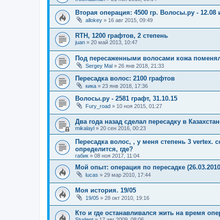
Вторая операция: 4500 гр. Волосы.ру - 12.08 и
allokey
»
16 авг 2015, 09:49
RTH, 1200 графтов, 2 степень
juan
»
20 май 2013, 10:47
Под пересаженными волосами кожа поменял
Sergey Mal
»
26 янв 2018, 21:33
Пересадка волос: 2100 графтов
кика
»
23 янв 2018, 17:36
Волосы.ру - 2581 графт, 31.10.15
Fury_road
»
10 ноя 2015, 01:27
Два года назад сделал пересадку в Казахстан
mikalayl
»
20 сен 2016, 00:23
Пересадка волос, , у меня степень 3 vertex.
определится, где?
габик
»
08 ноя 2017, 11:04
Мой опыт: операция по пересадке (26.03.2010
lucas
»
29 мар 2010, 17:44
Моя история. 19/05
19/05
»
28 окт 2010, 19:16
Кто и где останавливался жить на время оп
Student
»
17 авг 2009, 08:06