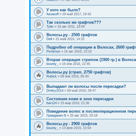
У кого как было?
Казакoff
»
29 май 2017, 19:42
Так сколько же графтов???
Tyler
»
16 авг 2011, 19:09
Волосы.ру - 2500 графтов
Dell
»
31 май 2016, 14:33
Подробно об операции в Волосах, 2600 граф
Psmirnov
»
16 авг 2016, 23:10
Вторая операция стрипом (1900 гр.) в Волосах 
bounty_
»
16 янв 2016, 22:45
Волосы.ру (стрип, 2750 графтов)
Rubick
»
09 янв 2016, 05:43
Выпадают ли волосы после пересадки?
Dmitry2014
»
09 май 2016, 09:47
Состояние кожи в зоне пересадки
bars24
»
15 мар 2016, 21:36
Поведение волос в послеоперационном пер
Гражданин N
»
25 авг 2015, 20:18
Волосы.ру - 2900 графтов
bounty_
»
13 фев 2015, 15:54