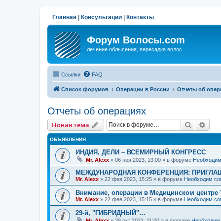
Главная
|
Консультации
|
Контакты
Форум Волосы.com
лечение облысения, пересадка волос
Ссылки
FAQ
Список форумов
Операции в России
Отчеты об опер
Отчеты об операциях
Поиск
Рас
Новая тема
ОБЪЯВЛЕНИЯ
ИНДИЯ, ДЕЛИ – ВСЕМИРНЫЙ КОНГРЕСС
Mr. Alexx
»
06 ноя 2023, 19:00
» в форуме
Необходим
МЕЖДУНАРОДНАЯ КОНФЕРЕНЦИЯ: ПРИГЛАШ
Mr. Alexx
»
22 фев 2023, 15:25
» в форуме
Необходим со
Внимание, операции в Медицинском центре 
Mr. Alexx
»
22 фев 2023, 15:15
» в форуме
Необходим со
29-й, "ГИБРИДНЫЙ"…
Mr. Alexx
»
28 окт 2021, 11:00
» в форуме
Необходим 