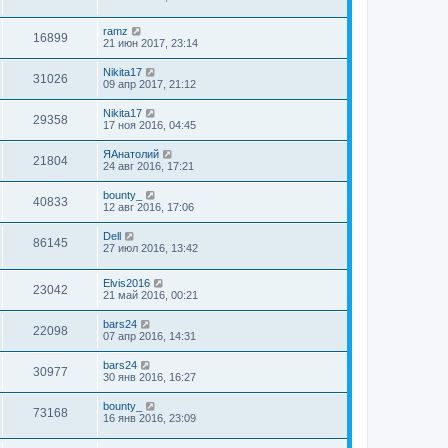
ramz
16899
21 июн 2017, 23:14
Nikita17
31026
09 апр 2017, 21:12
Nikita17
29358
17 ноя 2016, 04:45
ЯАнатолий
21804
24 авг 2016, 17:21
bounty_
40833
12 авг 2016, 17:06
Dell
86145
27 июл 2016, 13:42
Elvis2016
23042
21 май 2016, 00:21
bars24
22098
07 апр 2016, 14:31
bars24
30977
30 янв 2016, 16:27
bounty_
73168
16 янв 2016, 23:09