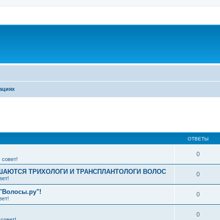
ациях
ширенный поиск
ОТВЕТЫ
0
 совет!
АЮТСЯ ТРИХОЛОГИ И ТРАНСПЛАНТОЛОГИ ВОЛОС
0
вет!
"Волосы.ру"!
0
вет!
0
совет!