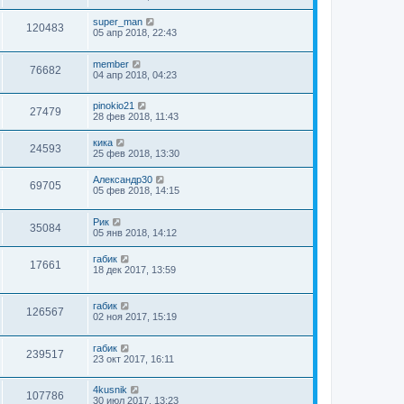
super_man
120483
05 апр 2018, 22:43
member
76682
04 апр 2018, 04:23
pinokio21
27479
28 фев 2018, 11:43
кика
24593
25 фев 2018, 13:30
Александр30
69705
05 фев 2018, 14:15
Рик
35084
05 янв 2018, 14:12
габик
17661
18 дек 2017, 13:59
габик
126567
02 ноя 2017, 15:19
габик
239517
23 окт 2017, 16:11
4kusnik
107786
30 июл 2017, 13:23