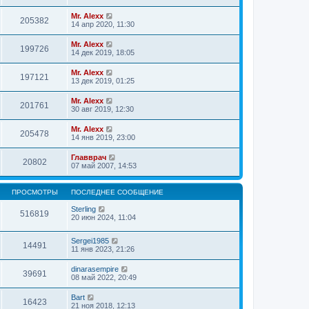
Mr. Alexx
205382
14 апр 2020, 11:30
Mr. Alexx
199726
14 дек 2019, 18:05
Mr. Alexx
197121
13 дек 2019, 01:25
Mr. Alexx
201761
30 авг 2019, 12:30
Mr. Alexx
205478
14 янв 2019, 23:00
Главврач
20802
07 май 2007, 14:53
ПРОСМОТРЫ
ПОСЛЕДНЕЕ СООБЩЕНИЕ
Sterling
516819
20 июн 2024, 11:04
Sergei1985
14491
11 янв 2023, 21:26
dinarasempire
39691
08 май 2022, 20:49
Bart
16423
21 ноя 2018, 12:13