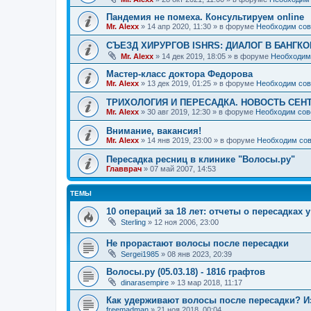
Пандемия не помеха. Консультируем online
Mr. Alexx
»
14 апр 2020, 11:30
» в форуме
Необходим сов
СЪЕЗД ХИРУРГОВ ISHRS: ДИАЛОГ В БАНГКО
Mr. Alexx
»
14 дек 2019, 18:05
» в форуме
Необходим
Мастер-класс доктора Федорова
Mr. Alexx
»
13 дек 2019, 01:25
» в форуме
Необходим сов
ТРИХОЛОГИЯ И ПЕРЕСАДКА. НОВОСТЬ СЕН
Mr. Alexx
»
30 авг 2019, 12:30
» в форуме
Необходим сов
Внимание, вакансия!
Mr. Alexx
»
14 янв 2019, 23:00
» в форуме
Необходим сов
Пересадка ресниц в клинике "Волосы.ру"
Главврач
»
07 май 2007, 14:53
ТЕМЫ
10 операций за 18 лет: отчеты о пересадках 
Sterling
»
12 ноя 2006, 23:00
Не прорастают волосы после пересадки
Sergei1985
»
08 янв 2023, 20:39
Волосы.ру (05.03.18) - 1816 графтов
dinarasempire
»
13 мар 2018, 11:17
Как удерживают волосы после пересадки? Из 
freemadman
»
21 ноя 2018, 00:04