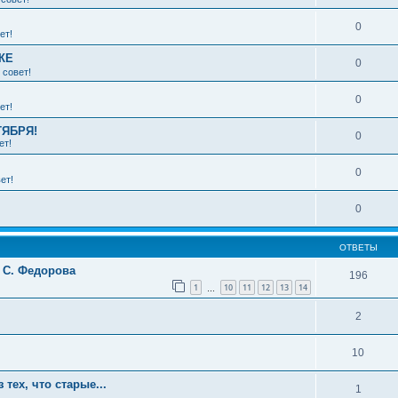
0
ет!
КЕ
0
 совет!
0
ет!
ТЯБРЯ!
0
ет!
0
ет!
0
ОТВЕТЫ
у С. Федорова
196
1
10
11
12
13
14
…
2
10
тех, что старые...
1