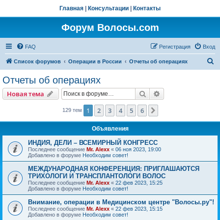
Главная
|
Консультации
|
Контакты
Форум Волосы.com
FAQ
Регистрация
Вход
П
Список форумов
Операции в России
Отчеты об операциях
о
Отчеты об операциях
и
Поиск
Расширенный пои
Новая тема
с
к
1
2
3
4
5
6
След.
129 тем
Объявления
ИНДИЯ, ДЕЛИ – ВСЕМИРНЫЙ КОНГРЕСС
Последнее сообщение
Mr. Alexx
«
06 ноя 2023, 19:00
Добавлено в форуме
Необходим совет!
МЕЖДУНАРОДНАЯ КОНФЕРЕНЦИЯ: ПРИГЛАШАЮТСЯ
ТРИХОЛОГИ И ТРАНСПЛАНТОЛОГИ ВОЛОС
Последнее сообщение
Mr. Alexx
«
22 фев 2023, 15:25
Добавлено в форуме
Необходим совет!
Внимание, операции в Медицинском центре "Волосы.ру"!
Последнее сообщение
Mr. Alexx
«
22 фев 2023, 15:15
Добавлено в форуме
Необходим совет!