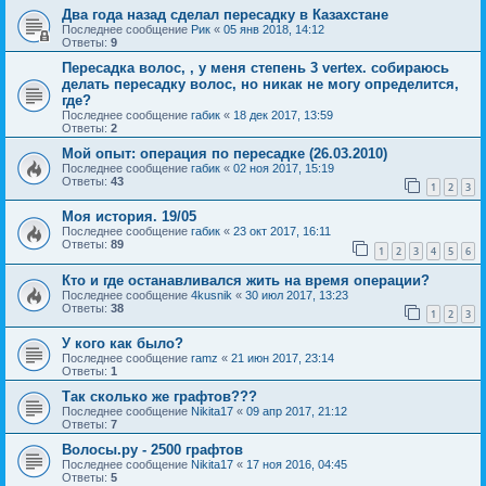
Два года назад сделал пересадку в Казахстане
Последнее сообщение
Рик
«
05 янв 2018, 14:12
Ответы:
9
Пересадка волос, , у меня степень 3 vertex. собираюсь
делать пересадку волос, но никак не могу определится,
где?
Последнее сообщение
габик
«
18 дек 2017, 13:59
Ответы:
2
Мой опыт: операция по пересадке (26.03.2010)
Последнее сообщение
габик
«
02 ноя 2017, 15:19
Ответы:
43
1
2
3
Моя история. 19/05
Последнее сообщение
габик
«
23 окт 2017, 16:11
Ответы:
89
1
2
3
4
5
6
Кто и где останавливался жить на время операции?
Последнее сообщение
4kusnik
«
30 июл 2017, 13:23
Ответы:
38
1
2
3
У кого как было?
Последнее сообщение
ramz
«
21 июн 2017, 23:14
Ответы:
1
Так сколько же графтов???
Последнее сообщение
Nikita17
«
09 апр 2017, 21:12
Ответы:
7
Волосы.ру - 2500 графтов
Последнее сообщение
Nikita17
«
17 ноя 2016, 04:45
Ответы:
5