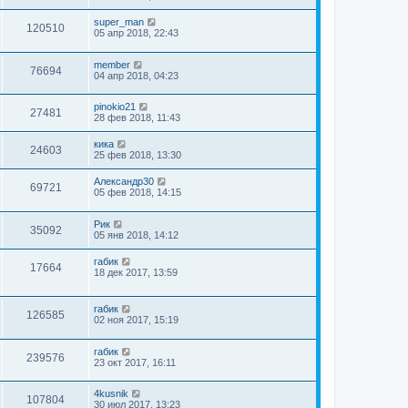
super_man
120510
05 апр 2018, 22:43
member
76694
04 апр 2018, 04:23
pinokio21
27481
28 фев 2018, 11:43
кика
24603
25 фев 2018, 13:30
Александр30
69721
05 фев 2018, 14:15
Рик
35092
05 янв 2018, 14:12
габик
17664
18 дек 2017, 13:59
габик
126585
02 ноя 2017, 15:19
габик
239576
23 окт 2017, 16:11
4kusnik
107804
30 июл 2017, 13:23