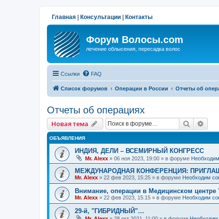
Главная
|
Консультации
|
Контакты
Форум Волосы.com
лечение облысения, пересадка волос
Ссылки
FAQ
Список форумов
Операции в России
Отчеты об опер
Отчеты об операциях
Поиск
Рас
Новая тема
ОБЪЯВЛЕНИЯ
ИНДИЯ, ДЕЛИ – ВСЕМИРНЫЙ КОНГРЕСС
Mr. Alexx
»
06 ноя 2023, 19:00
» в форуме
Необходим
МЕЖДУНАРОДНАЯ КОНФЕРЕНЦИЯ: ПРИГЛАШ
Mr. Alexx
»
22 фев 2023, 15:25
» в форуме
Необходим со
Внимание, операции в Медицинском центре 
Mr. Alexx
»
22 фев 2023, 15:15
» в форуме
Необходим со
29-й, "ГИБРИДНЫЙ"…
Mr. Alexx
»
28 окт 2021, 11:00
» в форуме
Необходим 