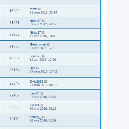
ramz
16903
21 июн 2017, 23:14
Nikita17
31031
09 апр 2017, 21:12
Nikita17
29359
17 ноя 2016, 04:45
ЯАнатолий
21806
24 авг 2016, 17:21
bounty_
40837
12 авг 2016, 17:06
Dell
86164
27 июл 2016, 13:42
Elvis2016
23047
21 май 2016, 00:21
bars24
22107
07 апр 2016, 14:31
bars24
30982
30 янв 2016, 16:27
bounty_
73179
16 янв 2016, 23:09