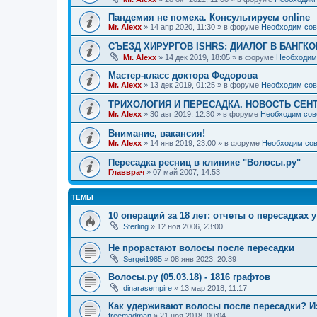
Пандемия не помеха. Консультируем online
Mr. Alexx
»
14 апр 2020, 11:30
» в форуме
Необходим сов
СЪЕЗД ХИРУРГОВ ISHRS: ДИАЛОГ В БАНГКО
Mr. Alexx
»
14 дек 2019, 18:05
» в форуме
Необходим
Мастер-класс доктора Федорова
Mr. Alexx
»
13 дек 2019, 01:25
» в форуме
Необходим сов
ТРИХОЛОГИЯ И ПЕРЕСАДКА. НОВОСТЬ СЕН
Mr. Alexx
»
30 авг 2019, 12:30
» в форуме
Необходим сов
Внимание, вакансия!
Mr. Alexx
»
14 янв 2019, 23:00
» в форуме
Необходим сов
Пересадка ресниц в клинике "Волосы.ру"
Главврач
»
07 май 2007, 14:53
ТЕМЫ
10 операций за 18 лет: отчеты о пересадках 
Sterling
»
12 ноя 2006, 23:00
Не прорастают волосы после пересадки
Sergei1985
»
08 янв 2023, 20:39
Волосы.ру (05.03.18) - 1816 графтов
dinarasempire
»
13 мар 2018, 11:17
Как удерживают волосы после пересадки? Из 
freemadman
»
21 ноя 2018, 00:04