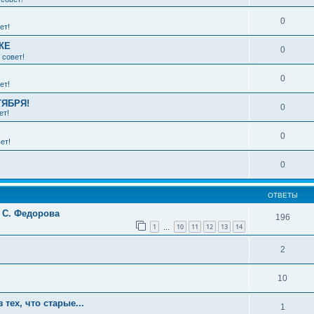
0
ет!
КЕ
0
 совет!
0
ет!
ТЯБРЯ!
0
ет!
0
ет!
0
ОТВЕТЫ
у С. Федорова
196
1
10
11
12
13
14
…
2
10
тех, что старые...
1