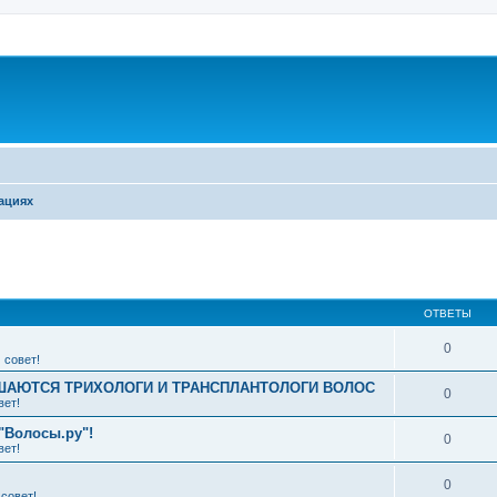
ациях
ширенный поиск
ОТВЕТЫ
0
 совет!
АЮТСЯ ТРИХОЛОГИ И ТРАНСПЛАНТОЛОГИ ВОЛОС
0
вет!
"Волосы.ру"!
0
вет!
0
совет!