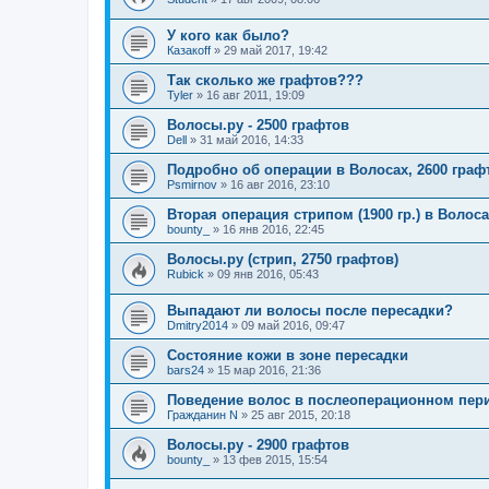
У кого как было?
Казакoff
»
29 май 2017, 19:42
Так сколько же графтов???
Tyler
»
16 авг 2011, 19:09
Волосы.ру - 2500 графтов
Dell
»
31 май 2016, 14:33
Подробно об операции в Волосах, 2600 граф
Psmirnov
»
16 авг 2016, 23:10
Вторая операция стрипом (1900 гр.) в Волосах 
bounty_
»
16 янв 2016, 22:45
Волосы.ру (стрип, 2750 графтов)
Rubick
»
09 янв 2016, 05:43
Выпадают ли волосы после пересадки?
Dmitry2014
»
09 май 2016, 09:47
Состояние кожи в зоне пересадки
bars24
»
15 мар 2016, 21:36
Поведение волос в послеоперационном пер
Гражданин N
»
25 авг 2015, 20:18
Волосы.ру - 2900 графтов
bounty_
»
13 фев 2015, 15:54