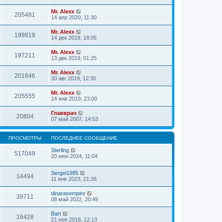
Mr. Alexx
205481
14 апр 2020, 11:30
Mr. Alexx
199819
14 дек 2019, 18:05
Mr. Alexx
197211
13 дек 2019, 01:25
Mr. Alexx
201846
30 авг 2019, 12:30
Mr. Alexx
205555
14 янв 2019, 23:00
Главврач
20804
07 май 2007, 14:53
ПРОСМОТРЫ
ПОСЛЕДНЕЕ СООБЩЕНИЕ
Sterling
517049
20 июн 2024, 11:04
Sergei1985
14494
11 янв 2023, 21:26
dinarasempire
39711
08 май 2022, 20:49
Bart
16428
21 ноя 2018, 12:13