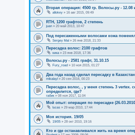
Вторая операция: 4500 гр. Волосы.ру - 12.08 и
allokey
»
16 авг 2015, 09:49
RTH, 1200 графтов, 2 степень
juan
»
20 май 2013, 10:47
Под пересаженными волосами кожа поменял
Sergey Mal
»
26 янв 2018, 21:33
Пересадка волос: 2100 графтов
кика
»
23 янв 2018, 17:36
Волосы.ру - 2581 графт, 31.10.15
Fury_road
»
10 ноя 2015, 01:27
Два года назад сделал пересадку в Казахстан
mikalayl
»
20 сен 2016, 00:23
Пересадка волос, , у меня степень 3 vertex.
определится, где?
габик
»
08 ноя 2017, 11:04
Мой опыт: операция по пересадке (26.03.2010
lucas
»
29 мар 2010, 17:44
Моя история. 19/05
19/05
»
28 окт 2010, 19:16
Кто и где останавливался жить на время оп
Student
»
17 авг 2009, 08:06