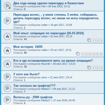
Два года назад сделал пересадку в Казахстане
Последнее сообщение
Рик
«
05 янв 2018, 14:12
Ответы:
9
Пересадка волос, , у меня степень 3 vertex. собираюсь
делать пересадку волос, но никак не могу определится,
где?
Последнее сообщение
габик
«
18 дек 2017, 13:59
Ответы:
2
Мой опыт: операция по пересадке (26.03.2010)
Последнее сообщение
габик
«
02 ноя 2017, 15:19
Ответы:
43
1
2
3
Моя история. 19/05
Последнее сообщение
габик
«
23 окт 2017, 16:11
Ответы:
89
1
2
3
4
5
6
Кто и где останавливался жить на время операции?
Последнее сообщение
4kusnik
«
30 июл 2017, 13:23
Ответы:
38
1
2
3
У кого как было?
Последнее сообщение
ramz
«
21 июн 2017, 23:14
Ответы:
1
Так сколько же графтов???
Последнее сообщение
Nikita17
«
09 апр 2017, 21:12
Ответы:
7
Волосы.ру - 2500 графтов
Последнее сообщение
Nikita17
«
17 ноя 2016, 04:45
Ответы:
5