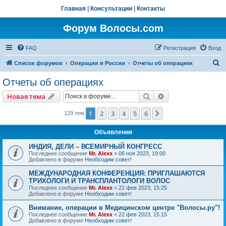
Главная
|
Консультации
|
Контакты
Форум Волосы.com
FAQ
Регистрация
Вход
П
Список форумов
Операции в России
Отчеты об операциях
о
Отчеты об операциях
и
Поиск
Расширенный пои
Новая тема
с
к
1
2
3
4
5
6
След.
129 тем
Объявления
ИНДИЯ, ДЕЛИ – ВСЕМИРНЫЙ КОНГРЕСС
Последнее сообщение
Mr. Alexx
«
06 ноя 2023, 19:00
Добавлено в форуме
Необходим совет!
МЕЖДУНАРОДНАЯ КОНФЕРЕНЦИЯ: ПРИГЛАШАЮТСЯ
ТРИХОЛОГИ И ТРАНСПЛАНТОЛОГИ ВОЛОС
Последнее сообщение
Mr. Alexx
«
22 фев 2023, 15:25
Добавлено в форуме
Необходим совет!
Внимание, операции в Медицинском центре "Волосы.ру"!
Последнее сообщение
Mr. Alexx
«
22 фев 2023, 15:15
Добавлено в форуме
Необходим совет!