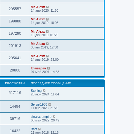
Mr. Alexx
205557
14 апр 2020, 11:30
Mr. Alexx
199888
14 дек 2019, 18:05
Mr. Alexx
197290
13 дек 2019, 01:25
Mr. Alexx
201913
30 авг 2019, 12:30
Mr. Alexx
205641
14 янв 2019, 23:00
Главврач
20808
07 май 2007, 14:53
ПРОСМОТРЫ
ПОСЛЕДНЕЕ СООБЩЕНИЕ
Sterling
517116
20 июн 2024, 11:04
Sergei1985
14494
11 янв 2023, 21:26
dinarasempire
39716
08 май 2022, 20:49
Bart
16432
21 ноя 2018, 12:13