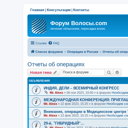
Главная
|
Консультации
|
Контакты
Форум Волосы.com
лечение облысения, пересадка волос
Ссылки
FAQ
Список форумов
Операции в России
Отчеты об опер
Отчеты об операциях
Поиск
Рас
Новая тема
ОБЪЯВЛЕНИЯ
ИНДИЯ, ДЕЛИ – ВСЕМИРНЫЙ КОНГРЕСС
Mr. Alexx
»
06 ноя 2023, 19:00
» в форуме
Необходим
МЕЖДУНАРОДНАЯ КОНФЕРЕНЦИЯ: ПРИГЛАШ
Mr. Alexx
»
22 фев 2023, 15:25
» в форуме
Необходим со
Внимание, операции в Медицинском центре 
Mr. Alexx
»
22 фев 2023, 15:15
» в форуме
Необходим со
29-й, "ГИБРИДНЫЙ"…
Mr. Alexx
»
28 окт 2021, 11:00
» в форуме
Необходим 