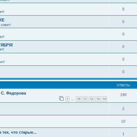
0
ет!
КЕ
0
 совет!
0
ет!
ТЯБРЯ!
0
ет!
0
ет!
0
ОТВЕТЫ
у С. Федорова
196
1
10
11
12
13
14
…
2
10
тех, что старые...
1