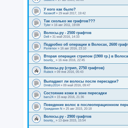
У кого как было?
Казакoff
»
29 май 2017, 19:42
Так сколько же графтов???
Tyler
»
16 авг 2011, 19:09
Волосы.ру - 2500 графтов
Dell
»
31 май 2016, 14:33
Подробно об операции в Волосах, 2600 граф
Psmirnov
»
16 авг 2016, 23:10
Вторая операция стрипом (1900 гр.) в Волосах 
bounty_
»
16 янв 2016, 22:45
Волосы.ру (стрип, 2750 графтов)
Rubick
»
09 янв 2016, 05:43
Выпадают ли волосы после пересадки?
Dmitry2014
»
09 май 2016, 09:47
Состояние кожи в зоне пересадки
bars24
»
15 мар 2016, 21:36
Поведение волос в послеоперационном пер
Гражданин N
»
25 авг 2015, 20:18
Волосы.ру - 2900 графтов
bounty_
»
13 фев 2015, 15:54