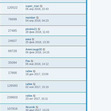
super_man
120522
05 апр 2018, 22:43
member
76699
04 апр 2018, 04:23
pinokio21
27485
28 фев 2018, 11:43
кика
24607
25 фев 2018, 13:30
Александр30
69728
05 фев 2018, 14:15
Рик
35094
05 янв 2018, 14:12
габик
17666
18 дек 2017, 13:59
габик
126593
02 ноя 2017, 15:19
габик
239603
23 окт 2017, 16:11
4kusnik
107816
30 июл 2017, 13:23