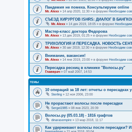
Пандемия не помеха. Консультируем online
Mr. Alexx
»
14 апр 2020, 11:30
» в форуме
Необходим сов
СЪЕЗД ХИРУРГОВ ISHRS: ДИАЛОГ В БАНГКО
Mr. Alexx
»
14 дек 2019, 18:05
» в форуме
Необходим
Мастер-класс доктора Федорова
Mr. Alexx
»
13 дек 2019, 01:25
» в форуме
Необходим сов
ТРИХОЛОГИЯ И ПЕРЕСАДКА. НОВОСТЬ СЕН
Mr. Alexx
»
30 авг 2019, 12:30
» в форуме
Необходим сов
Внимание, вакансия!
Mr. Alexx
»
14 янв 2019, 23:00
» в форуме
Необходим сов
Пересадка ресниц в клинике "Волосы.ру"
Главврач
»
07 май 2007, 14:53
ТЕМЫ
10 операций за 18 лет: отчеты о пересадках 
Sterling
»
12 ноя 2006, 23:00
Не прорастают волосы после пересадки
Sergei1985
»
08 янв 2023, 20:39
Волосы.ру (05.03.18) - 1816 графтов
dinarasempire
»
13 мар 2018, 11:17
Как удерживают волосы после пересадки? Из 
freemadman
»
21 ноя 2018, 00:04