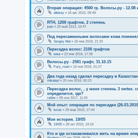
Вторая операция: 4500 гр. Волосы.ру - 12.08 и
allokey
»
16 авг 2015, 09:49
RTH, 1200 графтов, 2 степень
juan
»
20 май 2013, 10:47
Под пересаженными волосами кожа поменял
Sergey Mal
»
26 янв 2018, 21:33
Пересадка волос: 2100 графтов
кика
»
23 янв 2018, 17:36
Волосы.ру - 2581 графт, 31.10.15
Fury_road
»
10 ноя 2015, 01:27
Два года назад сделал пересадку в Казахстан
mikalayl
»
20 сен 2016, 00:23
Пересадка волос, , у меня степень 3 vertex.
определится, где?
габик
»
08 ноя 2017, 11:04
Мой опыт: операция по пересадке (26.03.2010
lucas
»
29 мар 2010, 17:44
Моя история. 19/05
19/05
»
28 окт 2010, 19:16
Кто и где останавливался жить на время оп
Student
»
17 авг 2009, 08:06