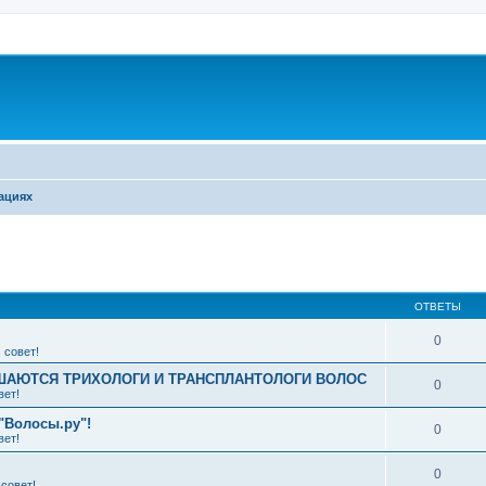
ациях
ширенный поиск
ОТВЕТЫ
0
 совет!
АЮТСЯ ТРИХОЛОГИ И ТРАНСПЛАНТОЛОГИ ВОЛОС
0
вет!
"Волосы.ру"!
0
вет!
0
совет!