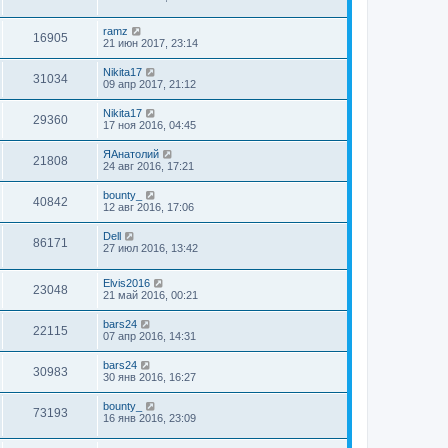
ramz
16905
21 июн 2017, 23:14
Nikita17
31034
09 апр 2017, 21:12
Nikita17
29360
17 ноя 2016, 04:45
ЯАнатолий
21808
24 авг 2016, 17:21
bounty_
40842
12 авг 2016, 17:06
Dell
86171
27 июл 2016, 13:42
Elvis2016
23048
21 май 2016, 00:21
bars24
22115
07 апр 2016, 14:31
bars24
30983
30 янв 2016, 16:27
bounty_
73193
16 янв 2016, 23:09