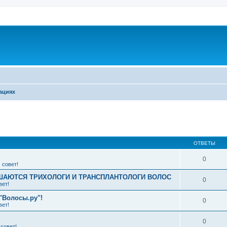
ациях
ширенный поиск
ОТВЕТЫ
0
 совет!
АЮТСЯ ТРИХОЛОГИ И ТРАНСПЛАНТОЛОГИ ВОЛОС
0
вет!
"Волосы.ру"!
0
вет!
0
совет!