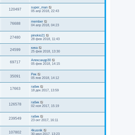
super_man
120497
05 апр 2018, 22:43
member
76688
04 апр 2018, 04:23
pinokio21
27480
28 фев 2018, 11:43
кика
24599
25 фев 2018, 13:30
Александр30
69717
05 фев 2018, 14:15
Рик
35091
05 янв 2018, 14:12
габик
17663
18 дек 2017, 13:59
габик
126578
02 ноя 2017, 15:19
габик
239549
23 окт 2017, 16:11
4kusnik
107802
30 июл 2017, 13:23