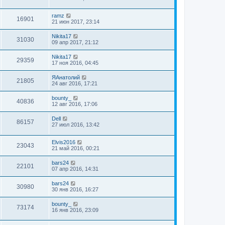
ramz
16901
21 июн 2017, 23:14
Nikita17
31030
09 апр 2017, 21:12
Nikita17
29359
17 ноя 2016, 04:45
ЯАнатолий
21805
24 авг 2016, 17:21
bounty_
40836
12 авг 2016, 17:06
Dell
86157
27 июл 2016, 13:42
Elvis2016
23043
21 май 2016, 00:21
bars24
22101
07 апр 2016, 14:31
bars24
30980
30 янв 2016, 16:27
bounty_
73174
16 янв 2016, 23:09