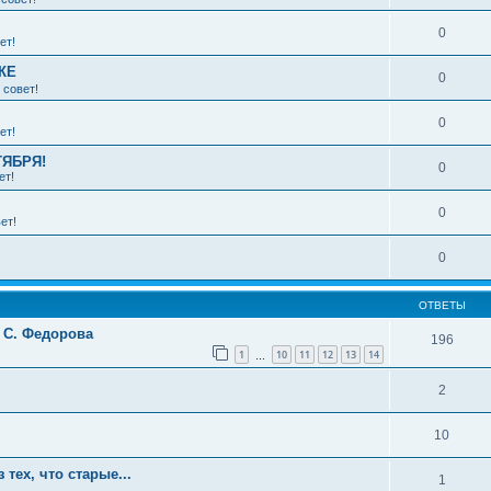
0
ет!
КЕ
0
 совет!
0
ет!
ТЯБРЯ!
0
ет!
0
ет!
0
ОТВЕТЫ
у С. Федорова
196
1
10
11
12
13
14
…
2
10
тех, что старые...
1