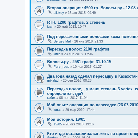
Вторая операция: 4500 гр. Волосы.ру - 12.08 и
allokey
»
16 авг 2015, 09:49
RTH, 1200 графтов, 2 степень
juan
»
20 май 2013, 10:47
Под пересаженными волосами кожа поменял
Sergey Mal
»
26 янв 2018, 21:33
Пересадка волос: 2100 графтов
кика
»
23 янв 2018, 17:36
Волосы.ру - 2581 графт, 31.10.15
Fury_road
»
10 ноя 2015, 01:27
Два года назад сделал пересадку в Казахстан
mikalayl
»
20 сен 2016, 00:23
Пересадка волос, , у меня степень 3 vertex.
определится, где?
габик
»
08 ноя 2017, 11:04
Мой опыт: операция по пересадке (26.03.2010
lucas
»
29 мар 2010, 17:44
Моя история. 19/05
19/05
»
28 окт 2010, 19:16
Кто и где останавливался жить на время оп
Student
»
17 авг 2009, 08:06