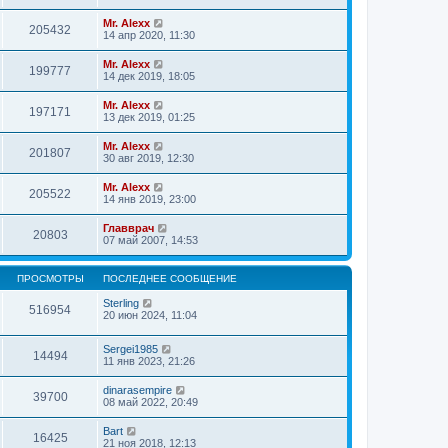
Mr. Alexx
205432
14 апр 2020, 11:30
Mr. Alexx
199777
14 дек 2019, 18:05
Mr. Alexx
197171
13 дек 2019, 01:25
Mr. Alexx
201807
30 авг 2019, 12:30
Mr. Alexx
205522
14 янв 2019, 23:00
Главврач
20803
07 май 2007, 14:53
ПРОСМОТРЫ
ПОСЛЕДНЕЕ СООБЩЕНИЕ
Sterling
516954
20 июн 2024, 11:04
Sergei1985
14494
11 янв 2023, 21:26
dinarasempire
39700
08 май 2022, 20:49
Bart
16425
21 ноя 2018, 12:13