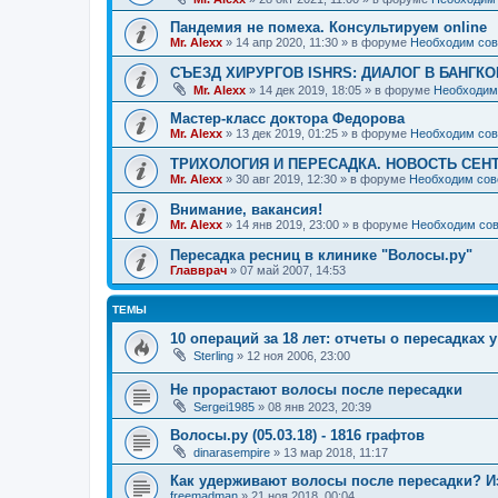
Пандемия не помеха. Консультируем online
Mr. Alexx
»
14 апр 2020, 11:30
» в форуме
Необходим сов
СЪЕЗД ХИРУРГОВ ISHRS: ДИАЛОГ В БАНГКО
Mr. Alexx
»
14 дек 2019, 18:05
» в форуме
Необходим
Мастер-класс доктора Федорова
Mr. Alexx
»
13 дек 2019, 01:25
» в форуме
Необходим сов
ТРИХОЛОГИЯ И ПЕРЕСАДКА. НОВОСТЬ СЕН
Mr. Alexx
»
30 авг 2019, 12:30
» в форуме
Необходим сов
Внимание, вакансия!
Mr. Alexx
»
14 янв 2019, 23:00
» в форуме
Необходим сов
Пересадка ресниц в клинике "Волосы.ру"
Главврач
»
07 май 2007, 14:53
ТЕМЫ
10 операций за 18 лет: отчеты о пересадках 
Sterling
»
12 ноя 2006, 23:00
Не прорастают волосы после пересадки
Sergei1985
»
08 янв 2023, 20:39
Волосы.ру (05.03.18) - 1816 графтов
dinarasempire
»
13 мар 2018, 11:17
Как удерживают волосы после пересадки? Из 
freemadman
»
21 ноя 2018, 00:04