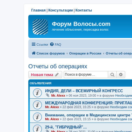
Главная
|
Консультации
|
Контакты
Форум Волосы.com
лечение облысения, пересадка волос
Ссылки
FAQ
Список форумов
Операции в России
Отчеты об опер
Отчеты об операциях
Поиск
Рас
Новая тема
ОБЪЯВЛЕНИЯ
ИНДИЯ, ДЕЛИ – ВСЕМИРНЫЙ КОНГРЕСС
Mr. Alexx
»
06 ноя 2023, 19:00
» в форуме
Необходим
МЕЖДУНАРОДНАЯ КОНФЕРЕНЦИЯ: ПРИГЛАШ
Mr. Alexx
»
22 фев 2023, 15:25
» в форуме
Необходим со
Внимание, операции в Медицинском центре 
Mr. Alexx
»
22 фев 2023, 15:15
» в форуме
Необходим со
29-й, "ГИБРИДНЫЙ"…
Mr. Alexx
»
28 окт 2021, 11:00
» в форуме
Необходим 