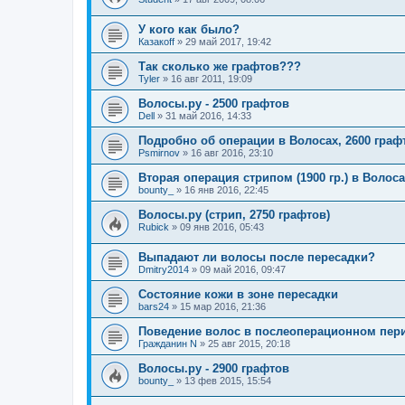
У кого как было?
Казакoff
»
29 май 2017, 19:42
Так сколько же графтов???
Tyler
»
16 авг 2011, 19:09
Волосы.ру - 2500 графтов
Dell
»
31 май 2016, 14:33
Подробно об операции в Волосах, 2600 граф
Psmirnov
»
16 авг 2016, 23:10
Вторая операция стрипом (1900 гр.) в Волосах 
bounty_
»
16 янв 2016, 22:45
Волосы.ру (стрип, 2750 графтов)
Rubick
»
09 янв 2016, 05:43
Выпадают ли волосы после пересадки?
Dmitry2014
»
09 май 2016, 09:47
Состояние кожи в зоне пересадки
bars24
»
15 мар 2016, 21:36
Поведение волос в послеоперационном пер
Гражданин N
»
25 авг 2015, 20:18
Волосы.ру - 2900 графтов
bounty_
»
13 фев 2015, 15:54