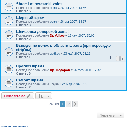
Shrami ot peresadki volos
Последнее сообщение
petre
«
28 окт 2007, 18:56
Ответы:
5
Широкий шрам
Последнее сообщение
petre
«
26 окт 2007, 14:17
Ответы:
3
Шлифовка донорской зоны!
Последнее сообщение
Dr. Volkov
«
12 сен 2007, 15:03
Ответы:
2
Выпадение волос в области шрама (при пересадке
strip'ом)
Последнее сообщение
gudkov
«
23 май 2007, 08:21
Ответы:
15
1
2
Прогноз шрама
Последнее сообщение
Др. Федоров
«
26 фев 2007, 12:32
Ответы:
3
Ремонт шрама
Последнее сообщение
Erejun
«
24 мар 2006, 14:51
Ответы:
2
Новая тема
1
2
След.
28 тем
Перейти