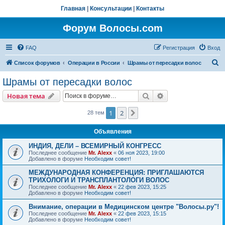
Главная
|
Консультации
|
Контакты
Форум Волосы.com
FAQ
Регистрация
Вход
П
Список форумов
Операции в России
Шрамы от пересадки волос
о
Шрамы от пересадки волос
и
Поиск
Расширенный пои
Новая тема
с
к
1
2
След.
28 тем
Объявления
ИНДИЯ, ДЕЛИ – ВСЕМИРНЫЙ КОНГРЕСС
Последнее сообщение
Mr. Alexx
«
06 ноя 2023, 19:00
Добавлено в форуме
Необходим совет!
МЕЖДУНАРОДНАЯ КОНФЕРЕНЦИЯ: ПРИГЛАШАЮТСЯ
ТРИХОЛОГИ И ТРАНСПЛАНТОЛОГИ ВОЛОС
Последнее сообщение
Mr. Alexx
«
22 фев 2023, 15:25
Добавлено в форуме
Необходим совет!
Внимание, операции в Медицинском центре "Волосы.ру"!
Последнее сообщение
Mr. Alexx
«
22 фев 2023, 15:15
Добавлено в форуме
Необходим совет!