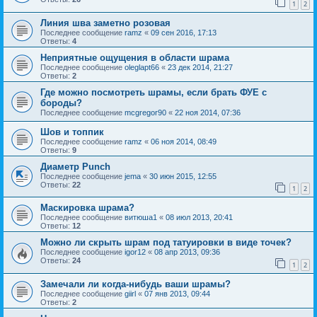
1
2
Линия шва заметно розовая
Последнее сообщение
ramz
«
09 сен 2016, 17:13
Ответы:
4
Неприятные ощущения в области шрама
Последнее сообщение
oleglapt66
«
23 дек 2014, 21:27
Ответы:
2
Где можно посмотреть шрамы, если брать ФУЕ с
бороды?
Последнее сообщение
mcgregor90
«
22 ноя 2014, 07:36
Шов и топпик
Последнее сообщение
ramz
«
06 ноя 2014, 08:49
Ответы:
9
Диаметр Punch
Последнее сообщение
jema
«
30 июн 2015, 12:55
Ответы:
22
1
2
Маскировка шрама?
Последнее сообщение
витюша1
«
08 июл 2013, 20:41
Ответы:
12
Можно ли скрыть шрам под татуировки в виде точек?
Последнее сообщение
igor12
«
08 апр 2013, 09:36
Ответы:
24
1
2
Замечали ли когда-нибудь ваши шрамы?
Последнее сообщение
giirl
«
07 янв 2013, 09:44
Ответы:
2