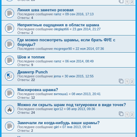
1
2
Линия шва заметно розовая
Последнее сообщение
ramz
«
09 сен 2016, 17:13
Ответы:
4
Неприятные ощущения в области шрама
Последнее сообщение
oleglapt66
«
23 дек 2014, 21:27
Ответы:
2
Где можно посмотреть шрамы, если брать ФУЕ с
бороды?
Последнее сообщение
mcgregor90
«
22 ноя 2014, 07:36
Шов и топпик
Последнее сообщение
ramz
«
06 ноя 2014, 08:49
Ответы:
9
Диаметр Punch
Последнее сообщение
jema
«
30 июн 2015, 12:55
Ответы:
22
1
2
Маскировка шрама?
Последнее сообщение
витюша1
«
08 июл 2013, 20:41
Ответы:
12
Можно ли скрыть шрам под татуировки в виде точек?
Последнее сообщение
igor12
«
08 апр 2013, 09:36
Ответы:
24
1
2
Замечали ли когда-нибудь ваши шрамы?
Последнее сообщение
giirl
«
07 янв 2013, 09:44
Ответы:
2