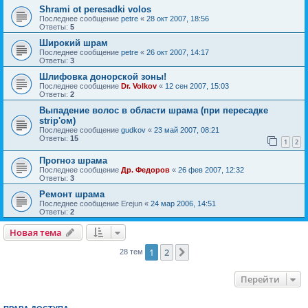
Shrami ot peresadki volos
Последнее сообщение
petre
«
28 окт 2007, 18:56
Ответы:
5
Широкий шрам
Последнее сообщение
petre
«
26 окт 2007, 14:17
Ответы:
3
Шлифовка донорской зоны!
Последнее сообщение
Dr. Volkov
«
12 сен 2007, 15:03
Ответы:
2
Выпадение волос в области шрама (при пересадке
strip'ом)
Последнее сообщение
gudkov
«
23 май 2007, 08:21
Ответы:
15
1
2
Прогноз шрама
Последнее сообщение
Др. Федоров
«
26 фев 2007, 12:32
Ответы:
3
Ремонт шрама
Последнее сообщение
Erejun
«
24 мар 2006, 14:51
Ответы:
2
Новая тема
1
2
След.
28 тем
Перейти