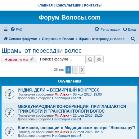
Главная
|
Консультации
|
Контакты
Форум Волосы.com
FAQ
Регистрация
Вход
П
Список форумов
Операции в России
Шрамы от пересадки волос
о
Шрамы от пересадки волос
и
Поиск
Расширенный пои
Новая тема
с
к
1
2
След.
28 тем
Объявления
ИНДИЯ, ДЕЛИ – ВСЕМИРНЫЙ КОНГРЕСС
Последнее сообщение
Mr. Alexx
«
06 ноя 2023, 19:00
Добавлено в форуме
Необходим совет!
МЕЖДУНАРОДНАЯ КОНФЕРЕНЦИЯ: ПРИГЛАШАЮТСЯ
ТРИХОЛОГИ И ТРАНСПЛАНТОЛОГИ ВОЛОС
Последнее сообщение
Mr. Alexx
«
22 фев 2023, 15:25
Добавлено в форуме
Необходим совет!
Внимание, операции в Медицинском центре "Волосы.ру"!
Последнее сообщение
Mr. Alexx
«
22 фев 2023, 15:15
Добавлено в форуме
Необходим совет!