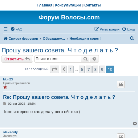
Главная
|
Консультации
|
Контакты
Форум Волосы.com
FAQ
Регистрация
Вход
П
Список форумов
Обсуждаем...
Необходим совет!
о
Прошу вашего совета. Ч т о д е л а т ь ?
и
Поиск
Расширенный поис
Ответить
с
к
Страница
10
из
10
1
6
7
8
9
10
Пред.
137 сообщений
…
Mun23
Присматривается
Re: Прошу вашего совета. Ч т о д е л а т ь ?
С
02 окт 2023, 15:54
о
о
Тоже интересно как дела у него обстоят)
б
щ
е
н
и
slavaonly
е
Заглянул