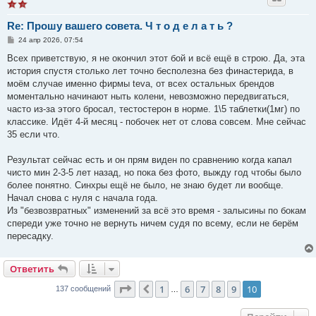
Re: Прошу вашего совета. Ч т о д е л а т ь ?
С
24 апр 2026, 07:54
о
о
Всех приветствую, я не окончил этот бой и всё ещё в строю. Да, эта
б
история спустя столько лет точно бесполезна без финастерида, в
щ
е
моём случае именно фирмы teva, от всех остальных брендов
н
моментально начинают ныть колени, невозможно передвигаться,
и
е
часто из-за этого бросал, тестостерон в норме. 1\5 таблетки(1мг) по
классике. Идёт 4-й месяц - побочек нет от слова совсем. Мне сейчас
35 если что.
Результат сейчас есть и он прям виден по сравнению когда капал
чисто мин 2-3-5 лет назад, но пока без фото, выжду год чтобы было
более понятно. Синхры ещё не было, не знаю будет ли вообще.
Начал снова с нуля с начала года.
Из "безвозвратных" изменений за всё это время - залысины по бокам
спереди уже точно не вернуть ничем судя по всему, если не берём
пересадку.
Ответить
Страница
10
из
10
1
6
7
8
9
10
Пред.
137 сообщений
…