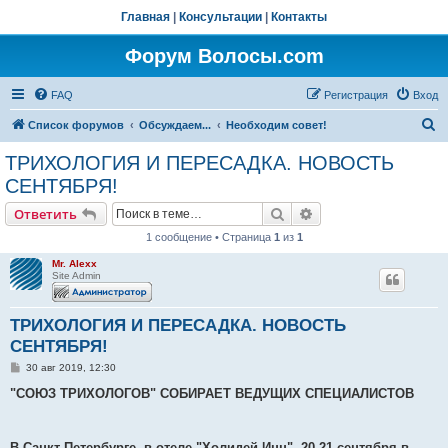
Главная
|
Консультации
|
Контакты
Форум Волосы.com
FAQ
Регистрация
Вход
П
Список форумов
Обсуждаем...
Необходим совет!
о
ТРИХОЛОГИЯ И ПЕРЕСАДКА. НОВОСТЬ
и
СЕНТЯБРЯ!
с
Поиск
Расширенный поис
Ответить
к
1 сообщение • Страница
1
из
1
Mr. Alexx
Site Admin
ТРИХОЛОГИЯ И ПЕРЕСАДКА. НОВОСТЬ
СЕНТЯБРЯ!
С
30 авг 2019, 12:30
о
о
"СОЮЗ ТРИХОЛОГОВ" СОБИРАЕТ ВЕДУЩИХ СПЕЦИАЛИСТОВ
б
щ
е
н
В Санкт-Петербурге, в отеле "Холидей Инн", 20-21 сентября в