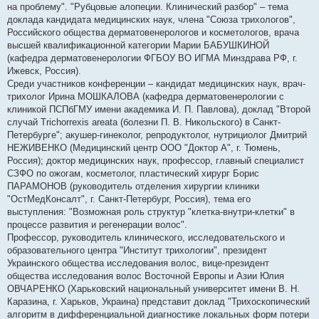
на проблему". "Рубцовые алопеции. Клинический разбор" – тема
доклада кандидата медицинских наук, члена "Союза трихологов",
Российского общества дерматовенерологов и косметологов, врача
высшей квалификационной категории Марии БАБУШКИНОЙ
(кафедра дерматовенерологии ФГБОУ ВО ИГМА Минздрава РФ, г.
Ижевск, Россия).
Среди участников конференции – кандидат медицинских наук, врач-
трихолог Ирина МОШКАЛОВА (кафедра дерматовенерологии с
клиникой ПСПбГМУ имени академика И. П. Павлова), доклад "Второй
случай Trichorrexis areata (болезни П. В. Никольского) в Санкт-
Петербурге"; акушер-гинеколог, репродуктолог, нутрициолог Дмитрий
НЕЖИВЕНКО (Медицинский центр ООО "Доктор А", г. Тюмень,
Россия); доктор медицинских наук, профессор, главный специалист
СЗФО по ожогам, косметолог, пластический хирург Борис
ПАРАМОНОВ (руководитель отделения хирургии клиники
"ОстМедКонсалт", г. Санкт-Петербург, Россия), тема его
выступления: "Возможная роль структур "клетка-внутри-клетки" в
процессе развития и регенерации волос".
Профессор, руководитель клинического, исследовательского и
образовательного центра "Институт трихологии", президент
Украинского общества исследования волос, вице-президент
общества исследования волос Восточной Европы и Азии Юлия
ОВЧАРЕНКО (Харьковский национальный университет имени В. Н.
Каразина, г. Харьков, Украина) представит доклад "Трихоскопический
алгоритм в дифференциальной диагностике локальных форм потери