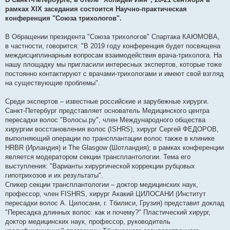
и
е
рамках XIX заседания состоится Научно-практическая
конференция "Союза трихологов".
В Обращении президента "Союза трихологов" Спартака КАЮМОВА,
в частности, говорится: "В 2019 году конференция будет посвящена
междисциплинарным вопросам взаимодействия врача-трихолога. На
нашу площадку мы пригласили интересных экспертов, которые тоже
постоянно контактируют с врачами-трихологами и имеют свой взгляд
на существующие проблемы".
Среди экспертов – известные российские и зарубежные хирурги.
Санкт-Петербург представляет основатель Медицинского центра
пересадки волос "Волосы.ру", член Международного общества
хирургии восстановления волос (ISHRS), хирург Сергей ФЕДОРОВ,
выполняющий операции по трансплантации волос также в клинике
HRBR (Ирландия) и The Glasgow (Шотландия); в рамках конференции
является модератором секции трансплантологии. Тема его
выступления: "Варианты хирургической коррекции рубцовых
гипотрихозов и их результаты".
Спикер секции трансплантологии – доктор медицинских наук,
профессор, член FISHRS, хирург Акакий ЦИЛОСАНИ (Институт
пересадки волос А. Цилосани, г. Тбилиси, Грузия) представит доклад
"Пересадка длинных волос: как и почему?" Пластический хирург,
доктор медицинских наук, профессор, руководитель