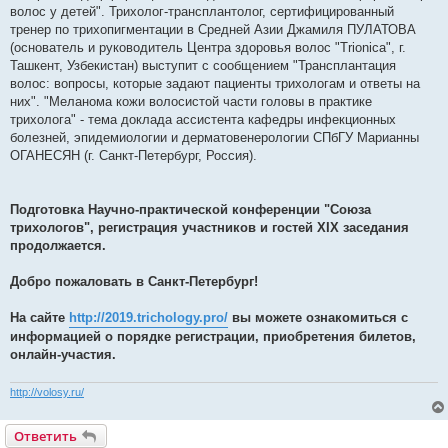
волос у детей". Трихолог-трансплантолог, сертифицированный
тренер по трихопигментации в Средней Азии Джамиля ПУЛАТОВА
(основатель и руководитель Центра здоровья волос "Trionica", г.
Ташкент, Узбекистан) выступит с сообщением "Трансплантация
волос: вопросы, которые задают пациенты трихологам и ответы на
них". "Меланома кожи волосистой части головы в практике
трихолога" - тема доклада ассистента кафедры инфекционных
болезней, эпидемиологии и дерматовенерологии СПбГУ Марианны
ОГАНЕСЯН (г. Санкт-Петербург, Россия).
Подготовка Научно-практической конференции "Союза
трихологов", регистрация участников и гостей XIX заседания
продолжается.
Добро пожаловать в Санкт-Петербург!
На сайте
http://2019.trichology.pro/
вы можете ознакомиться с
информацией о порядке регистрации, приобретения билетов,
онлайн-участия.
http://volosy.ru/
Ответить