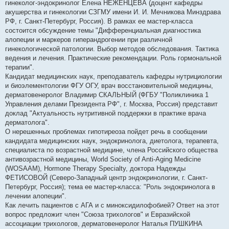
гинеколог-эндокринолог Елена НЕЖЕНЦЕВА (доцент кафедры
акушерства и гинекологии СЗГМУ имени И. И. Мечникова Минздрава
РФ, г. Санкт-Петербург, Россия). В рамках ее мастер-класса
состоится обсуждение темы "Дифференциальная диагностика
алопеции и маркеров гиперандрогении при различной
гинекологической патологии. Выбор методов обследования. Тактика
ведения и лечения. Практические рекомендации. Роль гормональной
терапии".
Кандидат медицинских наук, преподаватель кафедры нутрициологии
и биоэлементологии ФГУ ОГУ, врач восстановительной медицины,
дерматовенеролог Владимир СКАЛЬНЫЙ (ФГБУ "Поликлиника 1
Управления делами Президента РФ", г. Москва, Россия) представит
доклад "Актуальность нутритивной поддержки в практике врача
дерматолога".
О нерешенных проблемах гипотиреоза пойдет речь в сообщении
кандидата медицинских наук, эндокринолога, диетолога, терапевта,
специалиста по возрастной медицине, члена Российского общества
антивозрастной медицины, World Society of Anti-Aging Medicine
(WOSAAM), Hormone Therapy Specialty, доктора Надежды
ФЕТИСОВОЙ (Северо-Западный центр эндокринологии, г. Санкт-
Петербург, Россия); тема ее мастер-класса: "Роль эндокринолога в
лечении алопеции".
Как лечить пациентов с АГА и с миноксидилофобией? Ответ на этот
вопрос предложит член "Союза трихологов" и Евразийской
ассоциации трихологов, дерматовенеролог Наталья ПУШКИНА