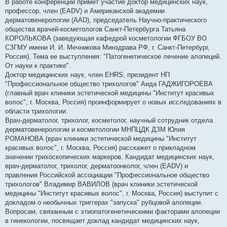
В работе конференции примет участие доктор медицинских наук,
профессор, член (EADV) и Американской академии
дерматовенерологии (AAD), председатель Научно-практического
общества врачей-косметологов Санкт-Петербурга Татьяна
КОРОЛЬКОВА (заведующая кафедрой косметологии ФГБОУ ВО
СЗГМУ имени И. И. Мечникова Минздрава РФ, г. Санкт-Петербург,
Россия). Тема ее выступления: "Патогенетическое лечение алопеций.
От науки к практике".
Доктор медицинских наук, член EHRS, президент НП
"Профессиональное общество трихологов" Аида ГАДЖИГОРОЕВА
(главный врач клиники эстетической медицины "Институт красивых
волос", г. Москва, Россия) проинформирует о новых исследованиях в
области трихологии.
Врач-дерматолог, трихолог, косметолог, научный сотрудник отдела
дерматовенерологии и косметологии МНПЦДК ДЗМ Юлия
РОМАНОВА (врач клиники эстетической медицины "Институт
красивых волос", г. Москва, Россия) расскажет о прикладном
значении трихоскопических маркеров. Кандидат медицинских наук,
врач-дерматолог, трихолог, дерматоонколог, член (EADV) и
правления Российской ассоциации "Профессиональное общество
трихологов" Владимир ВАВИЛОВ (врач клиники эстетической
медицины "Институт красивых волос", г. Москва, Россия) выступит с
докладом о необычных триггерах "запуска" рубцовой алопеции.
Вопросам, связанным с этиопатогенетическими факторами алопеции
в гинекологии, посвящает доклад кандидат медицинских наук,