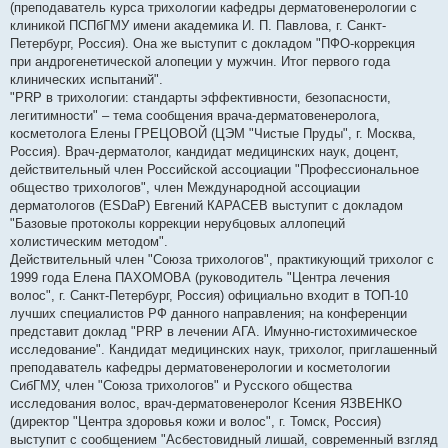
(преподаватель курса трихологии кафедры дерматовенерологии с
клиникой ПСПбГМУ имени академика И. П. Павлова, г. Санкт-
Петербург, Россия). Она же выступит с докладом "ПФО-коррекция
при андрогенетической алопеции у мужчин. Итог первого года
клинических испытаний".
"PRP в трихологии: стандарты эффективности, безопасности,
легитимности" – тема сообщения врача-дерматовенеролога,
косметолога Елены ГРЕЦОВОЙ (ЦЭМ "Чистые Пруды", г. Москва,
Россия). Врач-дерматолог, кандидат медицинских наук, доцент,
действительный член Российской ассоциации "Профессиональное
общество трихологов", член Международной ассоциации
дерматологов (ESDaP) Евгений КАРАСЕВ выступит с докладом
"Базовые протоколы коррекции нерубцовых аллопеций
холистическим методом".
Действительный член "Союза трихологов", практикующий трихолог с
1999 года Елена ПАХОМОВА (руководитель "Центра лечения
волос", г. Санкт-Петербург, Россия) официально входит в ТОП-10
лучших специалистов РФ данного направления; на конференции
представит доклад "PRP в лечении АГА. Имунно-гистохимическое
исследование". Кандидат медицинских наук, трихолог, приглашенный
преподаватель кафедры дерматовенерологии и косметологии
СибГМУ, член "Союза трихологов" и Русского общества
исследования волос, врач-дерматовенеролог Ксения ЯЗВЕНКО
(директор "Центра здоровья кожи и волос", г. Томск, Россия)
выступит с сообщением "Асбестовидный лишай, современный взгляд