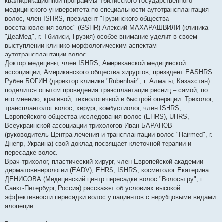
квалификационной программы Тбилисского государственного
медицинского университета по специальности аутотрансплантация
волос, член ISHRS, президент "Грузинского общества
восстановления волос" (GSHR) Алексий МАХАРАШВИЛИ (клиника
"ДеаМед", г. Тбилиси, Грузия) особое внимание уделит в своем
выступлении клинико-морфологическим аспектам
аутотрансплантации волос.
Доктор медицины, член ISHRS, Американской медицинской
ассоциации, Американского общества хирургов, президент EASHRS
Рубен БОГИН (директор клиники "Rubenhair", г. Алматы, Казахстан)
поделится опытом проведения трансплантации ресниц – самой, по
его мнению, красивой, технологичной и быстрой операции. Трихолог,
трансплантолог волос, хирург, комбустиолог, член ISHRS,
Европейского общества исследования волос (EHRS), UHRS,
Всеукраинской ассоциации трихологов Иван БАРАНОВ
(руководитель Центра лечения и трансплантации волос "Hairmed", г.
Днепр, Украина) свой доклад посвящает клеточной терапии и
пересадке волос.
Врач-трихолог, пластический хирург, член Европейской академии
дерматовенерологии (EADV), EHRS, ISHRS, косметолог Екатерина
ДЕНИСОВА (Медицинский центр пересадки волос "Волосы.ру", г.
Санкт-Петербург, Россия) расскажет об условиях высокой
эффективности пересадки волос у пациентов с нерубцовыми видами
алопеции.