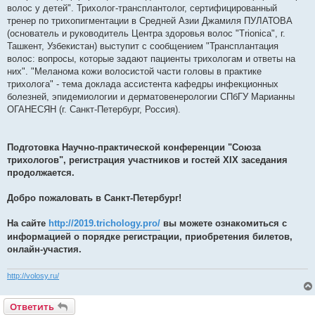
волос у детей". Трихолог-трансплантолог, сертифицированный
тренер по трихопигментации в Средней Азии Джамиля ПУЛАТОВА
(основатель и руководитель Центра здоровья волос "Trionica", г.
Ташкент, Узбекистан) выступит с сообщением "Трансплантация
волос: вопросы, которые задают пациенты трихологам и ответы на
них". "Меланома кожи волосистой части головы в практике
трихолога" - тема доклада ассистента кафедры инфекционных
болезней, эпидемиологии и дерматовенерологии СПбГУ Марианны
ОГАНЕСЯН (г. Санкт-Петербург, Россия).
Подготовка Научно-практической конференции "Союза
трихологов", регистрация участников и гостей XIX заседания
продолжается.
Добро пожаловать в Санкт-Петербург!
На сайте
http://2019.trichology.pro/
вы можете ознакомиться с
информацией о порядке регистрации, приобретения билетов,
онлайн-участия.
http://volosy.ru/
Ответить