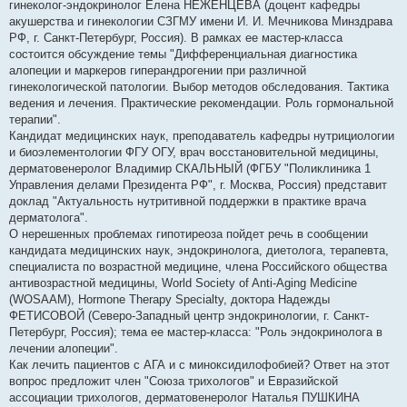
гинеколог-эндокринолог Елена НЕЖЕНЦЕВА (доцент кафедры
акушерства и гинекологии СЗГМУ имени И. И. Мечникова Минздрава
РФ, г. Санкт-Петербург, Россия). В рамках ее мастер-класса
состоится обсуждение темы "Дифференциальная диагностика
алопеции и маркеров гиперандрогении при различной
гинекологической патологии. Выбор методов обследования. Тактика
ведения и лечения. Практические рекомендации. Роль гормональной
терапии".
Кандидат медицинских наук, преподаватель кафедры нутрициологии
и биоэлементологии ФГУ ОГУ, врач восстановительной медицины,
дерматовенеролог Владимир СКАЛЬНЫЙ (ФГБУ "Поликлиника 1
Управления делами Президента РФ", г. Москва, Россия) представит
доклад "Актуальность нутритивной поддержки в практике врача
дерматолога".
О нерешенных проблемах гипотиреоза пойдет речь в сообщении
кандидата медицинских наук, эндокринолога, диетолога, терапевта,
специалиста по возрастной медицине, члена Российского общества
антивозрастной медицины, World Society of Anti-Aging Medicine
(WOSAAM), Hormone Therapy Specialty, доктора Надежды
ФЕТИСОВОЙ (Северо-Западный центр эндокринологии, г. Санкт-
Петербург, Россия); тема ее мастер-класса: "Роль эндокринолога в
лечении алопеции".
Как лечить пациентов с АГА и с миноксидилофобией? Ответ на этот
вопрос предложит член "Союза трихологов" и Евразийской
ассоциации трихологов, дерматовенеролог Наталья ПУШКИНА