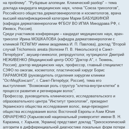
на проблему". "Рубцовые алопеции. Клинический разбор" – тема
доклада кандидата медицинских наук, члена "Союза трихологов",
Российского общества дерматовенерологов и косметологов, врача
высшей квалификационной категории Марии БАБУШКИНОЙ
(кафедра дерматовенерологии ФГБОУ ВО ИГМА Минздрава РФ, г.
Ижевск, Россия).
Среди участников конференции – кандидат медицинских наук, врач-
трихолог Ирина МОШКАЛОВА (кафедра дерматовенерологии с
клиникой ПСПбГМУ имени академика И. П. Павлова), доклад "Второй
случай Trichorrexis areata (болезни П. В. Никольского) в Санкт-
Петербурге"; акушер-гинеколог, репродуктолог, нутрициолог Дмитрий
НЕЖИВЕНКО (Медицинский центр ООО "Доктор А", г. Тюмень,
Россия); доктор медицинских наук, профессор, главный специалист
СЗФО по ожогам, косметолог, пластический хирург Борис
ПАРАМОНОВ (руководитель отделения хирургии клиники
"ОстМедКонсалт", г. Санкт-Петербург, Россия), тема его
выступления: "Возможная роль структур "клетка-внутри-клетки" в
процессе развития и регенерации волос".
Профессор, руководитель клинического, исследовательского и
образовательного центра "Институт трихологии", президент
Украинского общества исследования волос, вице-президент
общества исследования волос Восточной Европы и Азии Юлия
ОВЧАРЕНКО (Харьковский национальный университет имени В. Н.
Каразина, г. Харьков, Украина) представит доклад "Трихоскопический
алгоритм в дифференциальной диагностике локальных форм потери