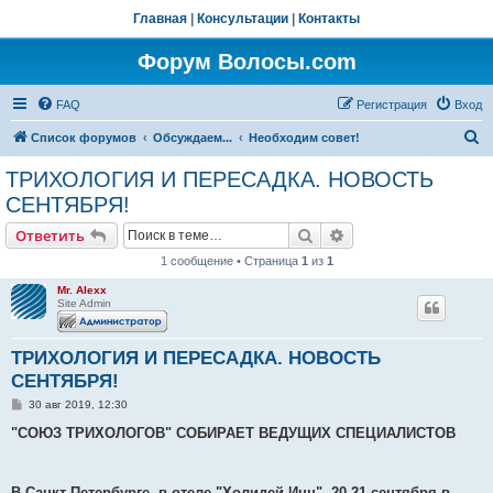
Главная
|
Консультации
|
Контакты
Форум Волосы.com
FAQ
Регистрация
Вход
П
Список форумов
Обсуждаем...
Необходим совет!
о
ТРИХОЛОГИЯ И ПЕРЕСАДКА. НОВОСТЬ
и
СЕНТЯБРЯ!
с
Поиск
Расширенный поис
Ответить
к
1 сообщение • Страница
1
из
1
Mr. Alexx
Site Admin
ТРИХОЛОГИЯ И ПЕРЕСАДКА. НОВОСТЬ
СЕНТЯБРЯ!
С
30 авг 2019, 12:30
о
о
"СОЮЗ ТРИХОЛОГОВ" СОБИРАЕТ ВЕДУЩИХ СПЕЦИАЛИСТОВ
б
щ
е
н
В Санкт-Петербурге, в отеле "Холидей Инн", 20-21 сентября в