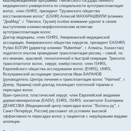
квалификационной программы Тбилисского государственного
медицинского университета по специальности аутотрансплантация
волос, член ISHRS, президент "Грузинского общества
восстановления волос" (GSHR) Алексий МАХАРАШВИЛИ (клиника
"ДеаМед", г. Тбилиси, Грузия) особое внимание уделит в своем
выступлении клинико-морфологическим аспектам
аутотрансплантации волос.
Доктор медицины, член ISHRS, Американской медицинской
ассоциации, Американского общества хирургов, президент EASHRS
Рубен БОГИН (директор клиники "Rubenhair", г. Алматы, Казахстан)
поделится опытом проведения трансплантации ресниц – самой, по
его мнению, красивой, технологичной и быстрой операции. Трихолог,
трансплантолог волос, хирург, комбустиолог, член ISHRS,
Европейского общества исследования волос (EHRS), UHRS,
Всеукраинской ассоциации трихологов Иван БАРАНОВ
(руководитель Центра лечения и трансплантации волос "Hairmed", г.
Днепр, Украина) свой доклад посвящает клеточной терапии и
пересадке волос.
Врач-трихолог, пластический хирург, член Европейской академии
дерматовенерологии (EADV), EHRS, ISHRS, косметолог Екатерина
ДЕНИСОВА (Медицинский центр пересадки волос "Волосы.ру", г.
Санкт-Петербург, Россия) расскажет об условиях высокой
эффективности пересадки волос у пациентов с нерубцовыми видами
алопеции.