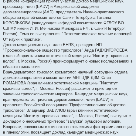
В работе конференции примет участие доктор медицинских наук,
профессор, член (EADV) и Американской академии
дерматовенерологии (AAD), председатель Научно-практического
общества врачей-косметологов Санкт-Петербурга Татьяна
КОРОЛЬКОВА (заведующая кафедрой косметологии ФГБОУ ВО
СЗГМУ имени И. И. Мечникова Минздрава РФ, г. Санкт-Петербург,
Россия). Тема ее выступления: "Патогенетическое лечение алопеций.
От науки к практике".
Доктор медицинских наук, член EHRS, президент НП
"Профессиональное общество трихологов" Аида ГАДЖИГОРОЕВА
(главный врач клиники эстетической медицины "Институт красивых
волос", г. Москва, Россия) проинформирует о новых исследованиях в
области трихологии.
Врач-дерматолог, трихолог, косметолог, научный сотрудник отдела
дерматовенерологии и косметологии МНПЦДК ДЗМ Юлия
РОМАНОВА (врач клиники эстетической медицины "Институт
красивых волос", г. Москва, Россия) расскажет о прикладном
значении трихоскопических маркеров. Кандидат медицинских наук,
врач-дерматолог, трихолог, дерматоонколог, член (EADV) и
правления Российской ассоциации "Профессиональное общество
трихологов" Владимир ВАВИЛОВ (врач клиники эстетической
медицины "Институт красивых волос", г. Москва, Россия) выступит с
докладом о необычных триггерах "запуска" рубцовой алопеции.
Вопросам, связанным с этиопатогенетическими факторами алопеции
в гинекологии, посвящает доклад кандидат медицинских наук,