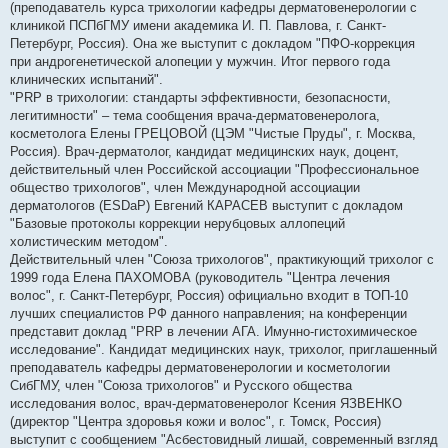
(преподаватель курса трихологии кафедры дерматовенерологии с
клиникой ПСПбГМУ имени академика И. П. Павлова, г. Санкт-
Петербург, Россия). Она же выступит с докладом "ПФО-коррекция
при андрогенетической алопеции у мужчин. Итог первого года
клинических испытаний".
"PRP в трихологии: стандарты эффективности, безопасности,
легитимности" – тема сообщения врача-дерматовенеролога,
косметолога Елены ГРЕЦОВОЙ (ЦЭМ "Чистые Пруды", г. Москва,
Россия). Врач-дерматолог, кандидат медицинских наук, доцент,
действительный член Российской ассоциации "Профессиональное
общество трихологов", член Международной ассоциации
дерматологов (ESDaP) Евгений КАРАСЕВ выступит с докладом
"Базовые протоколы коррекции нерубцовых аллопеций
холистическим методом".
Действительный член "Союза трихологов", практикующий трихолог с
1999 года Елена ПАХОМОВА (руководитель "Центра лечения
волос", г. Санкт-Петербург, Россия) официально входит в ТОП-10
лучших специалистов РФ данного направления; на конференции
представит доклад "PRP в лечении АГА. Имунно-гистохимическое
исследование". Кандидат медицинских наук, трихолог, приглашенный
преподаватель кафедры дерматовенерологии и косметологии
СибГМУ, член "Союза трихологов" и Русского общества
исследования волос, врач-дерматовенеролог Ксения ЯЗВЕНКО
(директор "Центра здоровья кожи и волос", г. Томск, Россия)
выступит с сообщением "Асбестовидный лишай, современный взгляд