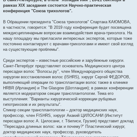
и
е
рамках XIX заседания состоится Научно-практическая
конференция "Союза трихологов".
В Обращении президента "Союза трихологов" Спартака КАЮМОВА,
в частности, говорится: "В 2019 году конференция будет посвящена
междисциплинарным вопросам взаимодействия врача-трихолога. На
нашу площадку мы пригласили интересных экспертов, которые тоже
постоянно контактируют с врачами-трихологами и имеют свой взгляд
на существующие проблемы".
Среди экспертов – известные российские и зарубежные хирурги.
Санкт-Петербург представляет основатель Медицинского центра
пересадки волос "Волосы.ру", член Международного общества
хирургии восстановления волос (ISHRS), хирург Сергей ФЕДОРОВ,
выполняющий операции по трансплантации волос также в клинике
HRBR (Ирландия) и The Glasgow (Шотландия); в рамках конференции
является модератором секции трансплантологии. Тема его
выступления: "Варианты хирургической коррекции рубцовых
гипотрихозов и их результаты".
Спикер секции трансплантологии – доктор медицинских наук,
профессор, член FISHRS, хирург Акакий ЦИЛОСАНИ (Институт
пересадки волос А. Цилосани, г. Тбилиси, Грузия) представит доклад
"Пересадка длинных волос: как и почему?" Пластический хирург,
доктор медицинских наук, профессор, руководитель