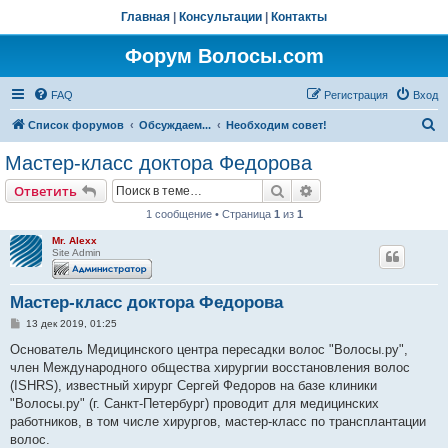
Главная
|
Консультации
|
Контакты
Форум Волосы.com
FAQ
Регистрация
Вход
П
Список форумов
Обсуждаем...
Необходим совет!
о
Мастер-класс доктора Федорова
и
Поиск
Расширенный поис
Ответить
с
1 сообщение • Страница
1
из
1
к
Mr. Alexx
Site Admin
Мастер-класс доктора Федорова
С
13 дек 2019, 01:25
о
о
Основатель Медицинского центра пересадки волос "Волосы.ру",
б
член Международного общества хирургии восстановления волос
щ
е
(ISHRS), известный хирург Сергей Федоров на базе клиники
н
"Волосы.ру" (г. Санкт-Петербург) проводит для медицинских
и
е
работников, в том числе хирургов, мастер-класс по трансплантации
волос.