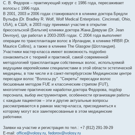
С. В. Федоров – практикующий хирург с 1986 года, пересаживает
волосы с 1996 года.
В 2001, 2003 и 2006 годах стажировался в клинике доктора Бредли
Вульфа (Dr. Bradley R. Wolf, Wolf Medical Enterprises. Cincinnati, Ohio,
USA), в США; в 2003 году принимал участие в открытии
брюссельской (Бельгия) клиники доктора Жана Девруае (Dr. Jean
Devroye), где работал в 2003-2005 годах. С 2004 года выполняет
операции по трансплантации волос в Ирландии, в клинике HRBR (Dr.
Maurice Collins), а также в клинике The Glasgow (Шотландия).
Участники мастер-класса имеют возможность подробно
ознакомиться с теорией и практикой, самой современной
методологией трансплантации собственных волос, используемой
ведущими европейскими специалистами в этой области эстетической
медицины, в том числе и в санкт-петербургском Медицинском центре
пересадки волос "Волосы.ру". "Секреты" пересадки волос
бесшовным методом FUE и классическим стрипом (FUT),
многолетние практические наработки доктора Федорова, подбор
персонала, выбор инструментария, особенности организации работы
с каждым пациентом – эти и другие актуальные вопросы
рассматриваются в рамках мастер-класса, присоединиться к
которому могут все заинтересованные в этом медицинские
работники.
Заявки на участие и регистрация по тел.: +7 (812) 291-39-29
E-mail:
office@volosy.ru
,
fedorov@volosy.ru