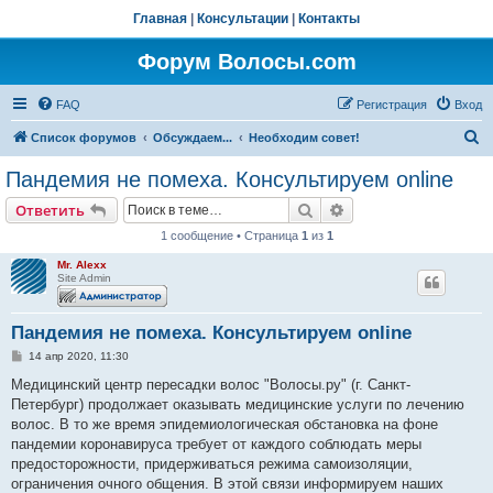
Главная
|
Консультации
|
Контакты
Форум Волосы.com
FAQ
Регистрация
Вход
П
Список форумов
Обсуждаем...
Необходим совет!
о
Пандемия не помеха. Консультируем online
и
Поиск
Расширенный поис
Ответить
с
1 сообщение • Страница
1
из
1
к
Mr. Alexx
Site Admin
Пандемия не помеха. Консультируем online
С
14 апр 2020, 11:30
о
о
Медицинский центр пересадки волос "Волосы.ру" (г. Санкт-
б
Петербург) продолжает оказывать медицинские услуги по лечению
щ
е
волос. В то же время эпидемиологическая обстановка на фоне
н
пандемии коронавируса требует от каждого соблюдать меры
и
е
предосторожности, придерживаться режима самоизоляции,
ограничения очного общения. В этой связи информируем наших