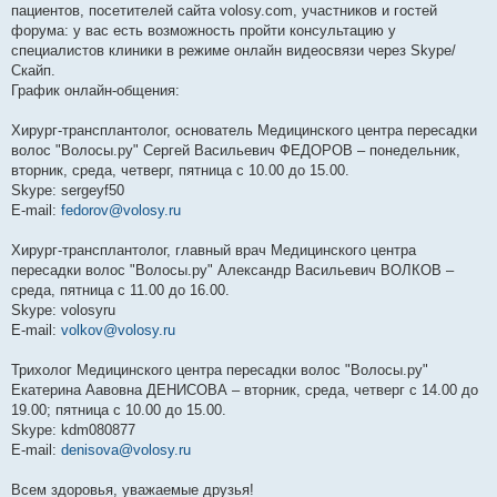
пациентов, посетителей сайта volosy.com, участников и гостей
форума: у вас есть возможность пройти консультацию у
специалистов клиники в режиме онлайн видеосвязи через Skype/
Скайп.
График онлайн-общения:
Хирург-трансплантолог, основатель Медицинского центра пересадки
волос "Волосы.ру" Сергей Васильевич ФЕДОРОВ – понедельник,
вторник, среда, четверг, пятница с 10.00 до 15.00.
Skype: sergeyf50
E-mail:
fedorov@volosy.ru
Хирург-трансплантолог, главный врач Медицинского центра
пересадки волос "Волосы.ру" Александр Васильевич ВОЛКОВ –
среда, пятница с 11.00 до 16.00.
Skype: volosyru
E-mail:
volkov@volosy.ru
Трихолог Медицинского центра пересадки волос "Волосы.ру"
Екатерина Аавовна ДЕНИСОВА – вторник, среда, четверг с 14.00 до
19.00; пятница с 10.00 до 15.00.
Skype: kdm080877
E-mail:
denisova@volosy.ru
Всем здоровья, уважаемые друзья!