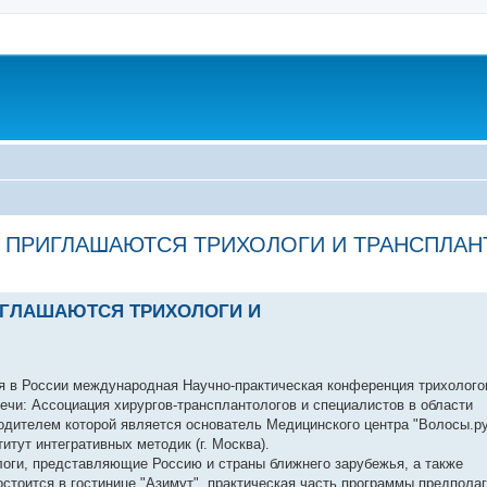
 ПРИГЛАШАЮТСЯ ТРИХОЛОГИ И ТРАНСПЛАН
ренный поиск
ИГЛАШАЮТСЯ ТРИХОЛОГИ И
ая в России международная Научно-практическая конференция трихолого
чи: Ассоциация хирургов-трансплантологов и специалистов в области
одителем которой является основатель Медицинского центра "Волосы.ру
итут интегративных методик (г. Москва).
логи, представляющие Россию и страны ближнего зарубежья, а также
стоится в гостинице "Азимут", практическая часть программы предпола