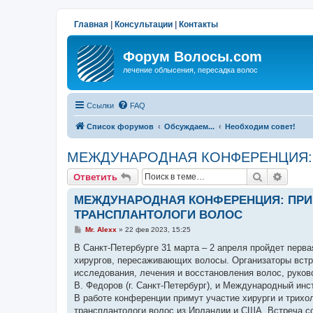
Главная
|
Консультации
|
Контакты
Форум Волосы.com
лечение облысения, пересадка волос
Ссылки
FAQ
Список форумов
Обсуждаем...
Необходим совет!
МЕЖДУНАРОДНАЯ КОНФЕРЕНЦИЯ:
Поиск
Расши
Ответить
МЕЖДУНАРОДНАЯ КОНФЕРЕНЦИЯ: ПР
ТРАНСПЛАНТОЛОГИ ВОЛОС
С
Mr. Alexx
»
22 фев 2023, 15:25
о
о
В Санкт-Петербурге 31 марта – 2 апреля пройдет перв
б
хирургов, пересаживающих волосы. Организаторы встре
щ
е
исследования, лечения и восстановления волос, руков
н
В. Федоров (г. Санкт-Петербург), и Международный инст
и
е
В работе конференции примут участие хирурги и трихо
трансплантологи волос из Ирландии и США. Встреча со