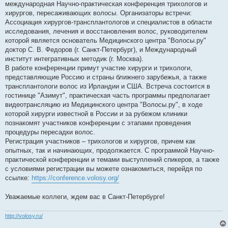
международная Научно-практическая конференция трихологов и
щ
е
хирургов, пересаживающих волосы. Организаторы встречи:
н
Ассоциация хирургов-трансплантологов и специалистов в области
и
е
исследования, лечения и восстановления волос, руководителем
которой является основатель Медицинского центра "Волосы.ру"
доктор С. В. Федоров (г. Санкт-Петербург), и Международный
институт интегративных методик (г. Москва).
В работе конференции примут участие хирурги и трихологи,
представляющие Россию и страны ближнего зарубежья, а также
трансплантологи волос из Ирландии и США. Встреча состоится в
гостинице "Азимут", практическая часть программы предполагает
видеотрансляцию из Медицинского центра "Волосы.ру", в ходе
которой хирурги известной в России и за рубежом клиники
познакомят участников конференции с этапами проведения
процедуры пересадки волос.
Регистрация участников – трихологов и хирургов, причем как
опытных, так и начинающих, продолжается. С программой Научно-
практической конференции и темами выступлений спикеров, а также
с условиями регистрации вы можете ознакомиться, перейдя по
ссылке:
https://conference.volosy.org/
Уважаемые коллеги, ждем вас в Санкт-Петербурге!
http://volosy.ru/