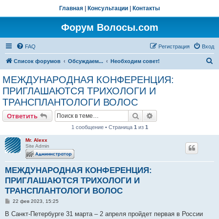
Главная
|
Консультации
|
Контакты
Форум Волосы.com
FAQ
Регистрация
Вход
П
Список форумов
Обсуждаем...
Необходим совет!
о
МЕЖДУНАРОДНАЯ КОНФЕРЕНЦИЯ:
и
ПРИГЛАШАЮТСЯ ТРИХОЛОГИ И
с
ТРАНСПЛАНТОЛОГИ ВОЛОС
к
Поиск
Расширенный поис
Ответить
1 сообщение • Страница
1
из
1
Mr. Alexx
Site Admin
МЕЖДУНАРОДНАЯ КОНФЕРЕНЦИЯ:
ПРИГЛАШАЮТСЯ ТРИХОЛОГИ И
ТРАНСПЛАНТОЛОГИ ВОЛОС
С
22 фев 2023, 15:25
о
о
В Санкт-Петербурге 31 марта – 2 апреля пройдет первая в России
б