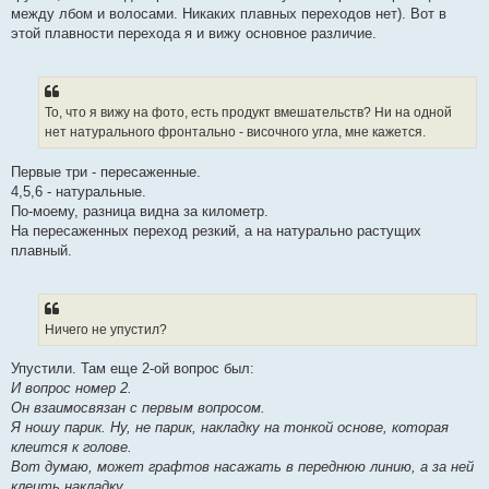
между лбом и волосами. Никаких плавных переходов нет). Вот в
этой плавности перехода я и вижу основное различие.
То, что я вижу на фото, есть продукт вмешательств? Ни на одной
нет натурального фронтально - височного угла, мне кажется.
Первые три - пересаженные.
4,5,6 - натуральные.
По-моему, разница видна за километр.
На пересаженных переход резкий, а на натурально растущих
плавный.
Ничего не упустил?
Упустили. Там еще 2-ой вопрос был:
И вопрос номер 2.
Он взаимосвязан с первым вопросом.
Я ношу парик. Ну, не парик, накладку на тонкой основе, которая
клеится к голове.
Вот думаю, может графтов насажать в переднюю линию, а за ней
клеить накладку.