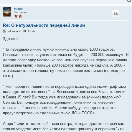
missy
Заглянул
Re: О натуральности передней линии
С
24 июн 2018, 12:47
о
о
Здрасте.
б
щ
е
"На переднюю линию нужно минимально около 1000 графтов.
н
Поверьте, тонких за ушами столько не будет. " - 200-300 максимум. Я
и
е
делала пересадку несколько раз, немного опуская переднюю линию
(залысины были) - больше 200 графтов никогда не садили. А 1000 -
это засадить пол головы, ну никак не переднюю линию (не мою, по
кр.м.)
" моя передняя линия после пересадки даже единичными графтами
выглядит не естественно" - а Вы помните, какая она была эта линия
в Ваши 15 лет? Вы тогда уже исследовали её (линию) подробно?
Сейчас Вы пользуетесь наведёнными понятиями из интернет-
жвачки... - " конечно помню. А если забуду - всегда есть фото,
предусмотрительно сделанные мною ДО и ПОСЛе.
А про "видите только вы" - моя сестра, которая далеко не врач как
только увидела меня без челки сделала гримаску и спросила "что,