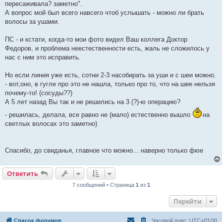
пересаживала? заметно".
А вопрос мой был всего навсего чтоб услышать - можно ли брать
волосы за ушами.
ПС - и кстати, когда-то мои фото видел Ваш коллега Доктор
Федоров, и проблема неестественности есть, жаль не сложилось у
нас с ним это исправить.
Но если линия уже есть, сотни 2-3 насобирать за уши и с шеи можно.
- вот,оно, в гугле про это не нашла, только про то, что на шее нельзя
почему-то! (сосуды??)
А 5 лет назад Вы так и не решились на 3 (?)-ю операцию?
- решилась, делала, все равно не (мало) естественно вышло
на
светлых волосах это заметно)
Спасибо, до свиданья, главное что можно... наверно только фюе
Ответить
7 сообщений • Страница
1
из
1
Перейти
Список форумов
Часовой пояс:
UTC+03:00