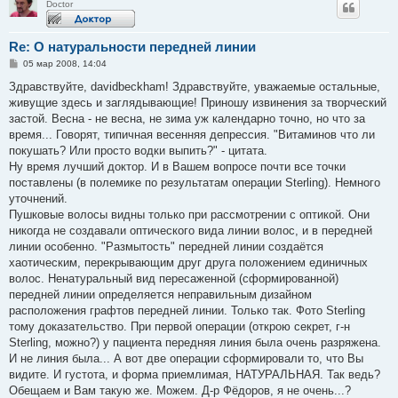
Doctor
Re: О натуральности передней линии
С
05 мар 2008, 14:04
о
о
Здравствуйте, davidbeckham! Здравствуйте, уважаемые остальные,
б
живущие здесь и заглядывающие! Приношу извинения за творческий
щ
е
застой. Весна - не весна, не зима уж календарно точно, но что за
н
время... Говорят, типичная весенняя депрессия. "Витаминов что ли
и
е
покушать? Или просто водки выпить?" - цитата.
Ну время лучший доктор. И в Вашем вопросе почти все точки
поставлены (в полемике по результатам операции Sterling). Немного
уточнений.
Пушковые волосы видны только при рассмотрении с оптикой. Они
никогда не создавали оптического вида линии волос, и в передней
линии особенно. "Размытость" передней линии создаётся
хаотическим, перекрывающим друг друга положением единичных
волос. Ненатуральный вид пересаженной (сформированной)
передней линии определяется неправильным дизайном
расположения графтов передней линии. Только так. Фото Sterling
тому доказательство. При первой операции (открою секрет, г-н
Sterling, можно?) у пациента передняя линия была очень разряжена.
И не линия была... А вот две операции сформировали то, что Вы
видите. И густота, и форма приемлимая, НАТУРАЛЬНАЯ. Так ведь?
Обещаем и Вам такую же. Можем. Д-р Фёдоров, я не очень...?