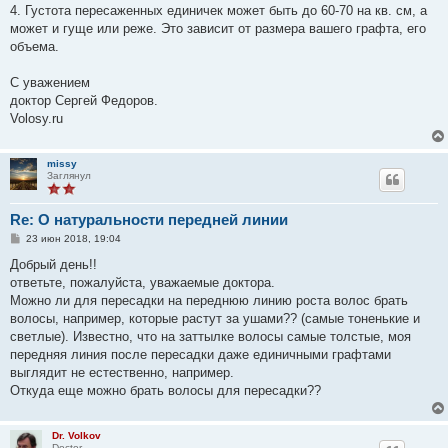
4. Густота пересаженных единичек может быть до 60-70 на кв. см, а
может и гуще или реже. Это зависит от размера вашего графта, его
объема.
С уважением
доктор Сергей Федоров.
Volosy.ru
missy
Заглянул
Re: О натуральности передней линии
С
23 июн 2018, 19:04
о
о
Добрый день!!
б
ответьте, пожалуйста, уважаемые доктора.
щ
е
Можно ли для пересадки на переднюю линию роста волос брать
н
волосы, например, которые растут за ушами?? (самые тоненькие и
и
е
светлые). Известно, что на заттылке волосы самые толстые, моя
передняя линия после пересадки даже единичными графтами
выглядит не естественно, например.
Откуда еще можно брать волосы для пересадки??
Dr. Volkov
Doctor