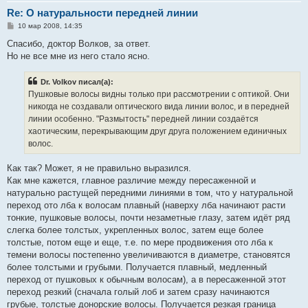
Re: О натуральности передней линии
С
10 мар 2008, 14:35
о
о
Спасибо, доктор Волков, за ответ.
б
Но не все мне из него стало ясно.
щ
е
н
Dr. Volkov писал(а):
и
е
Пушковые волосы видны только при рассмотрении с оптикой. Они
никогда не создавали оптического вида линии волос, и в передней
линии особенно. "Размытость" передней линии создаётся
хаотическим, перекрывающим друг друга положением единичных
волос.
Как так? Может, я не правильно выразился.
Как мне кажется, главное различие между пересаженной и
натурально растущей передними линиями в том, что у натуральной
переход ото лба к волосам плавный (наверху лба начинают расти
тонкие, пушковые волосы, почти незаметные глазу, затем идёт ряд
слегка более толстых, укрепленных волос, затем еще более
толстые, потом еще и еще, т.е. по мере продвижения ото лба к
темени волосы постепенно увеличиваются в диаметре, становятся
более толстыми и грубыми. Получается плавный, медленный
переход от пушковых к обычным волосам), а в пересаженной этот
переход резкий (сначала голый лоб и затем сразу начинаются
грубые, толстые донорские волосы. Получается резкая граница