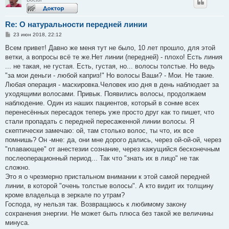
Re: О натуральности передней линии
С
23 июн 2018, 22:12
о
о
Всем привет! Давно же меня тут не было, 10 лет прошло, для этой
б
ветки, а вопросы всё те же.Нет линии (передней) - плохо! Есть линия
щ
е
... не такая, не густая. Есть, густая, но... волосы толстые. Но ведь
н
"за мои деньги - любой каприз!" Но волосы Ваши? - Мои. Не такие.
и
е
Любая операция - маскировка.Человек изо дня в день наблюдает за
уходящими волосами. Привык. Появились волосы, продолжаем
наблюдение. Один из наших пациентов, который в сонме всех
перенесённых пересадок теперь уже просто друг как то пишет, что
стали пропадать с передней пересаженной линии волосы. Я
скептически замечаю: ой, там столько волос, ты что, их все
помнишь? Он -мне: да, они мне дорого дались, через ой-ой-ой, через
"плавающее" от анестезии сознание, через кажущийся бесконечным
послеоперационный период... Так что "знать их в лицо" не так
сложно.
Это я о чрезмерно пристальном внимании к этой самой передней
линии, в которой "очень толстые волосы". А кто видит их толщину
кроме владельца в зеркале по утрам?
Господа, ну нельзя так. Возвращаюсь к любимому закону
сохранения энергии. Не может быть плюса без такой же величины
минуса.