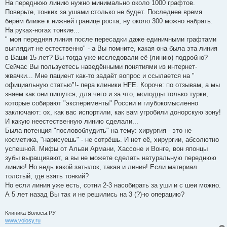
На переднюю линию нужно минимально около 1000 графтов.
Поверьте, тонких за ушами столько не будет. Последнее время
берём ближе к нижней границе роста, ну около 300 можно набрать.
На руках-ногах тонкие...
" моя передняя линия после пересадки даже единичными графтами
выглядит не естественно" - а Вы помните, какая она была эта линия
в Ваши 15 лет? Вы тогда уже исследовали её (линию) подробно?
Сейчас Вы пользуетесь наведёнными понятиями из интернет-
жвачки... Мне пациент как-то задаёт вопрос и ссылается на "
официальную статью"!- пера клиники HFE. Короче: по отзывам, а мы
знаем как они пишутся, для чего и за что, молодцы только турки,
которые собирают "эксперименты" России и глубокомысленно
заключают: ох, как вас испортили, как вам угробили донорскую зону!
И какую неестественную линию сделали...
Была потенция "пословоблудить" на тему: хирургия - это не
косметика, "нарисуешь" - не сотрёшь. И нет её, хирургии, абсолютно
успешной. Мифы от Альви Армани, Хассоне и Вонге, вон японцы
зубы выращивают, а вы не можете сделать натуральную переднюю
линию! Но ведь какой затылок, такая и линия! Если материал
толстый, где взять тонкий?
Но если линия уже есть, сотни 2-3 насобирать за уши и с шеи можно.
А 5 лет назад Вы так и не решились на 3 (?)-ю операцию?
Клиника Волосы.РУ
www.volosy.ru