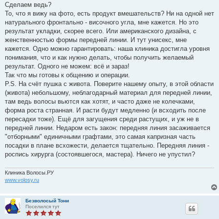
Сделаем ведь?
То, что я вижу на фото, есть продукт вмешательств? Ни на одной нет
натурального фронтально - височного угла, мне кажется. Но это
результат укладки, скорее всего. Или американского дизайна, с
женственностью формы передней линии. И тут унисекс, мне
кажется. Одно можно гарантировать: наша клиника достигла уровня
понимания, что и как нужно делать, чтобы получить желаемый
результат. Одного не можем: всё и зараз!
Так что мы готовы к общению и операции.
P.S. На счёт пушка с живота. Поверите нашему опыту, в этой области
(живота) небольшому, неблагодарный материал для передней линии,
там ведь волосы вьются как хотят, и часто даже не колечками,
форма роста странная. И расти будут медленно (и всходить после
пересадки тоже). Ещё для загущения среди растущих, и уж не в
передней линии. Недаром есть закон: передняя линия засаживается
"отборными" единичными графтами, это самая капризная часть
посадки в плане всхожести, делается тщательно. Передняя линия -
роспись хирурга (состоявшегося, мастера). Ничего не упустил?
Клиника Волосы.РУ
www.volosy.ru
Безволосый Тони
Поселился тут