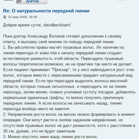
Re: О натуральности передней линии
С
10 мар 2008, 16:36
о
о
Доброе время суток, davidbeckham!
б
щ
е
Пока доктор Александр Волоков готовит дополнение к своему
н
ответу, я выскажу своё мнение по поводу передней линии.
и
е
1. Вы абсолютно правы насчёт пушковых волос. Их наличие на
линии перехода от кожи лба к началу передней линии создает
естественную размытость этой области. Пересадить пушковые
волосы теоретически возможно, но на практике так никто не делает.
Если пациент принимает "Проскар", то у него наблюдается рост этих
волос, которые вместе с пересаженными придают натуральный вид
передней линии. Если при пересадке выделить волосы височной
области, которые тоньше затылочных, и пересадить их на линию
перехода, затем меняя, плавно усиливая густоту посадки, добавлять
нормальные единичные графты, то можно получить приличную
переднюю линию. А если волосы не зачесывать назад, линию
перехода вообще никто не заметит.
2. Направление роста волос на висках можно формировать в момент
операции. Они могут расти в любом заданном направлении, но
отсутствие пушковых волос не даст размытости, хотя с расстояния в
30 см, думаю, это не будет заметным.
3. Можно опустить ниже вашу линию роста волос.