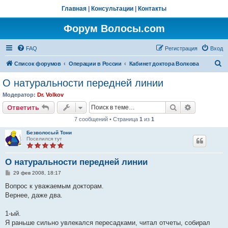
Главная
|
Консультации
|
Контакты
Форум Волосы.com
FAQ
Регистрация
Вход
П
Список форумов
Операции в России
Кабинет доктора Волкова
о
О натуральности передней линии
и
Модератор:
Dr. Volkov
с
Поиск
Расширен
Ответить
к
7 сообщений • Страница
1
из
1
Безволосый Тони
Поселился тут
О натуральности передней линии
С
29 фев 2008, 18:17
о
о
Вопрос к уважаемым докторам.
б
Вернее, даже два.
щ
е
н
1-ый.
и
е
Я раньше сильно увлекался пересадками, читал отчеты, собирал