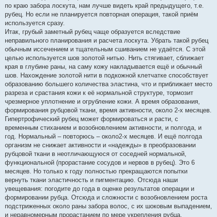
по краю забора лоскута, нам лучше видеть край предыдущего, т.е.
рубец. Но если не планируется повторная операция, такой приём
используется сразу.
Итак, грубый заметный рубец чаще образуется вследствие
неправильного планирования и расчета лоскута. Убрать такой рубец
обычным иссечением и тщательным сшиванием не удаётся. С этой
целью используется шов золотой нитью. Нить стягивает, сближает
края в глубине раны, на саму кожу накладывается ещё и обычный
шов. Нахождение золотой нити в подкожной клетчатке способствует
образованию большего количества эластина, что и приближает место
разреза и срастания кожи к её нормальной структуре, тормозит
чрезмерное уплотнение и огрубление кожи. А время образования,
формирования рубцовой ткани, время активности, около 2-х месяцев.
Гипертрофический рубец может формироваться и расти, с
временным стиханием и возобновлением активности, и полгода, и
год. Нормальный – повторюсь – около2-х месяцев. И ещё полгода
организм не снижает активности и «надежды» в преобразовании
рубцовой ткани в неотличающуюся от соседней нормальной,
функциональной (прорастание сосудов и нервов в рубец). Это 6
месяцев. Но только к году полностью прекращаются попытки
вернуть ткани эластичность и пигментацию. Отсюда наши
увещевания: погодите до года в оценке результатов операции и
формировании рубца. Отсюда и сложности с возобновлением роста
подстриженных около раны забора волос, с их шоковым выпадением,
и неравномерным прорастанием по мере укрепления рубца.