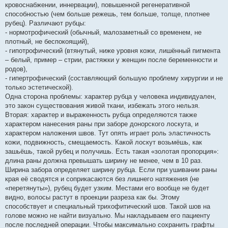
кровоснабжении, иннервации), повышенной регенеративной
способностью (чем больше режешь, тем больше, толще, плотнее
рубец). Различают рубцы:
- нормотрофический (обычный, малозаметный со временем, не
плотный, не беспокоящий),
- гипотрофический (втянутый, ниже уровня кожи, лишённый пигмента
– белый, пример – стрии, растяжки у женщин после беременности и
родов),
- гипертрофический (составляющий большую проблему хирургии и не
только эстетической).
Одна сторона проблемы: характер рубца у человека индивидуален,
это закон существования живой ткани, избежать этого нельзя.
Вторая: характер и выраженность рубца определяются также
характером нанесения раны при заборе донорского лоскута, и
характером наложения швов. Тут опять играет роль эластичность
кожи, подвижность, смещаемость. Какой лоскут возьмёшь, как
зашьёшь, такой рубец и получишь. Есть такая «золотая пропорция»:
длина раны должна превышать ширину не менее, чем в 10 раз.
Ширина забора определяет ширину рубца. Если при ушивании раны
края её сводятся и соприкасаются без лишнего натяжения (не
«перетянуты»), рубец будет узким. Местами его вообще не будет
видно, волосы растут в проекции разреза как бы. Этому
способствует и специальный трихофитический шов. Такой шов на
голове можно не найти визуально. Мы накладываем его пациенту
после последней операции. Чтобы максимально сохранить графты