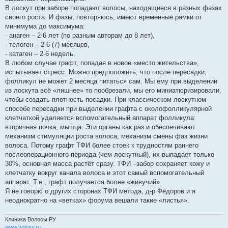
В лоскут при заборе попадают волосы, находящиеся в разных фазах
своего роста. И фазы, повторяюсь, имеют временные рамки от
минимума до максимума:
- анаген – 2-6 лет (по разным авторам до 8 лет),
- телоген – 2-6 (7) месяцев,
- катаген – 2-6 недель.
В любом случае графт, попадая в новое «место жительства»,
испытывает стресс. Можно предположить, что после пересадки,
фолликул не может 2 месяца питаться сам. Мы ему при выделении
из лоскута всё «лишнее» то пообрезали, мы его миниатюризировали,
чтобы создать плотность посадки. При классическом лоскутном
способе пересадки при выделении графта с околофолликулярной
клетчаткой удаляется вспомогательный аппарат фолликула:
вторичная почка, мышца. Эти органы как раз и обеспечивают
механизм стимуляции роста волоса, механизм смены фаз жизни
волоса. Потому графт ТФИ более стоек к трудностям раннего
послеоперационного периода (чем лоскутный), их выпадает только
30%, основная масса растёт сразу. ТФИ –забор сохраняет кожу и
клетчатку вокруг канала волоса и этот самый вспомогательный
аппарат. Т.е., графт получается более «живучий».
Я не говорю о других сторонах ТФИ метода, д-р Фёдоров и я
неоднократно на «ветках» форума вешали такие «листья».
Клиника Волосы.РУ
www.volosy.ru