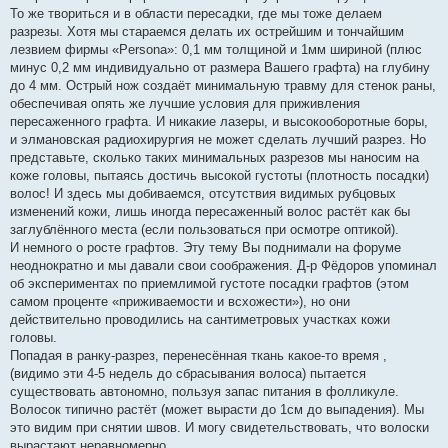
То же твориться и в области пересадки, где мы тоже делаем
разрезы. Хотя мы стараемся делать их острейшим и тончайшим
лезвием фирмы «Persona»: 0,1 мм толщиной и 1мм шириной (плюс
минус 0,2 мм индивидуально от размера Вашего графта) на глубину
до 4 мм. Острый нож создаёт минимальную травму для стенок раны,
обеспечивая опять же лучшие условия для приживления
пересаженного графта. И никакие лазеры, и высокооборотные боры,
и элмановская радиохирургия не может сделать лучший разрез. Но
представьте, сколько таких минимальных разрезов мы наносим на
коже головы, пытаясь достичь высокой густоты (плотность посадки)
волос! И здесь мы добиваемся, отсутствия видимых рубцовых
изменений кожи, лишь иногда пересаженный волос растёт как бы
заглублённого места (если пользоваться при осмотре оптикой).
И немного о росте графтов. Эту тему Вы поднимали на форуме
неоднократно и мы давали свои соображения. Д-р Фёдоров упоминал
об экспериментах по приемлимой густоте посадки графтов (этом
самом проценте «приживаемости и всхожести»), но они
действительно проводились на сантиметровых участках кожи
головы.
Попадая в ранку-разрез, перенесённая ткань какое-то время ,
(видимо эти 4-5 недель до сбрасывания волоса) пытается
существовать автономно, пользуя запас питания в фолликуле.
Волосок типично растёт (может вырасти до 1см до выпадения). Мы
это видим при снятии швов. И могу свидетельствовать, что волоски
вырастают неравномерно.