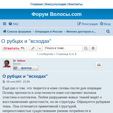
Главная
|
Консультации
|
Контакты
Форум Волосы.com
FAQ
Регистрация
Вход
П
Список форумов
Операции в России
Мнение докторов о...
о
О рубцах и "всходах"
и
Поиск
Расширен
Ответить
с
1 сообщение • Страница
1
из
1
к
Dr. Volkov
Doctor
О рубцах и "всходах"
С
09 ноя 2007, 15:58
о
о
Ещё раз о том, что творится в коже головы после дня операции.
б
Основу прочности и эластичности кожи составляют волокна
щ
е
эластина и коллагена. Любое разрушение живых тканей ведёт к
н
восстановлению целостности, но не структуры. Образуется рубцовая
и
е
ткань. Она отличается примитивной структурой,
неприхотливостью существования (низкие потребности в