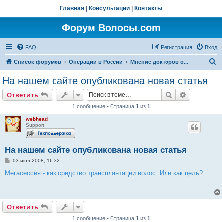
Главная
|
Консультации
|
Контакты
Форум Волосы.com
FAQ
Регистрация
Вход
П
Список форумов
Операции в России
Мнение докторов о...
о
На нашем сайте опубликована новая статья
и
Поиск
Расширен
Ответить
с
1 сообщение • Страница
1
из
1
к
webhead
Support
На нашем сайте опубликована новая статья
С
03 июл 2008, 16:32
о
о
Мегасессия - как средство трансплантации волос. Или как цель?
б
щ
е
н
и
Ответить
е
1 сообщение • Страница
1
из
1