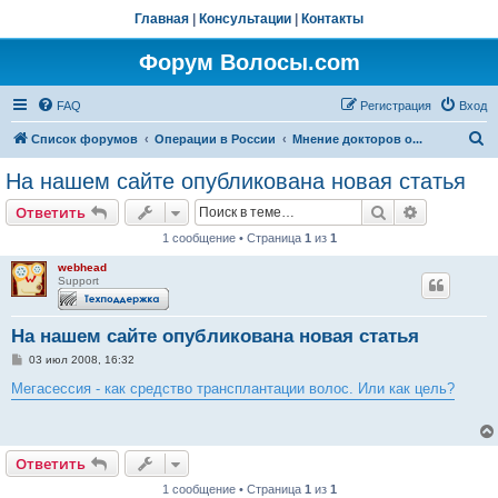
Главная
|
Консультации
|
Контакты
Форум Волосы.com
FAQ
Регистрация
Вход
П
Список форумов
Операции в России
Мнение докторов о...
о
На нашем сайте опубликована новая статья
и
Поиск
Расширен
Ответить
с
1 сообщение • Страница
1
из
1
к
webhead
Support
На нашем сайте опубликована новая статья
С
03 июл 2008, 16:32
о
о
Мегасессия - как средство трансплантации волос. Или как цель?
б
щ
е
н
и
Ответить
е
1 сообщение • Страница
1
из
1