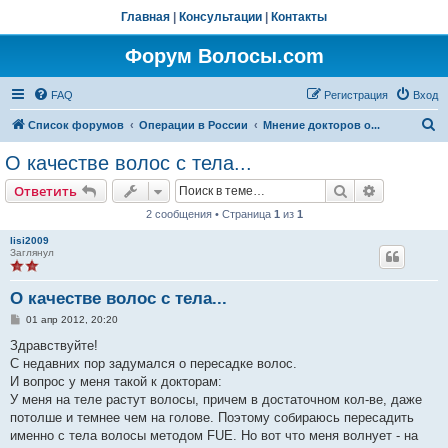
Главная
|
Консультации
|
Контакты
Форум Волосы.com
FAQ
Регистрация
Вход
П
Список форумов
Операции в России
Мнение докторов о...
о
О качестве волос с тела...
и
Поиск
Расширен
Ответить
с
2 сообщения • Страница
1
из
1
к
lisi2009
Заглянул
О качестве волос с тела...
С
01 апр 2012, 20:20
о
о
Здравствуйте!
б
С недавних пор задумался о пересадке волос.
щ
е
И вопрос у меня такой к докторам:
н
У меня на теле растут волосы, причем в достаточном кол-ве, даже
и
е
потолше и темнее чем на голове. Поэтому собираюсь пересадить
именно с тела волосы методом FUE. Но вот что меня волнует - на