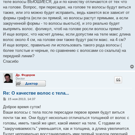
теле волосы ВЬЮШИЕСЯ, да и по качеству отличаются от тех что
на голове. Вопрос, при пересадке, на голове те волосы будут виться
также, или это можно будет исправить, ведь кажется все зависит от
формы графта (если он прямой, но волосы растут прямыми, а если
закрученной формы - то волосы вьються), и это реально будет
выпрямть волос. фоликул, чтоб на голове росли волосы прямо?
И еще вопрос, что насчет длины, если допустим на теле макс длина
волос около 4 см, на голове они также будут расти макс. на 4 см?
И еще вопрос, правильно ли использовать такого рода волосы (
более толстые и черные, по сравнению с волосами со скальпа) на
передней линии?
Спасибо
Др. Федоров
Doctor
Re: О качестве волос с тела...
С
15 ноя 2013, 14:37
о
о
Доброе время суток!
б
Ваши волосы с тела после пересадки первое время будут виться
щ
е
почти так же. Они будут несколько отличаться толщиной от волос с
н
головы, иметь такой же цвет, какой имеют на теле. С годами их
и
е
"закручиваемость" уменьшится, как и толщина, а длина увеличится.
Будет неправильно восстанавливать ими первый эшелон передней