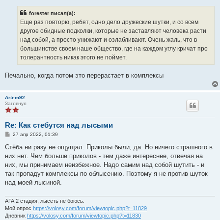
о
б
forester писал(а):
щ
е
Еще раз повторю, ребят, одно дело дружеские шутки, и со всем
н
другое обидные подколки, которые не заставляют человека расти
и
е
над собой, а просто унижают и озлабливают. Очень жаль, что в
большинстве своем наше общество, где на каждом углу кричат про
толерантность никак этого не поймет.
Печально, когда потом это перерастает в комплексы
Artem92
Заглянул
Re: Как стебутся над лысыми
С
27 апр 2022, 01:39
о
о
Стёба ни разу не ощущал. Приколы были, да. Но ничего страшного в
б
них нет. Чем больше приколов - тем даже интереснее, отвечая на
щ
е
них, мы принимаем неизбежное. Надо самим над собой шутить - и
н
так пропадут комплексы по облысению. Поэтому я не против шуток
и
е
над моей лысиной.
АГА 2 стадия, лысеть не боюсь.
Мой опрос
https://volosy.com/forum/viewtopic.php?t=11829
Дневник
https://volosy.com/forum/viewtopic.php?t=11830