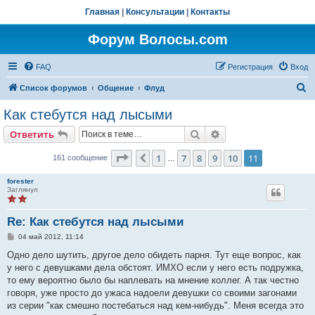
Главная
|
Консультации
|
Контакты
Форум Волосы.com
FAQ
Регистрация
Вход
П
Список форумов
Общение
Флуд
о
Как стебутся над лысыми
и
Поиск
Расширенный поис
Ответить
с
к
Страница
11
из
11
1
7
8
9
10
11
Пред.
161 сообщение
…
forester
Заглянул
Re: Как стебутся над лысыми
С
04 май 2012, 11:14
о
о
Одно дело шутить, другое дело обидеть парня. Тут еще вопрос, как
б
у него с девушками дела обстоят. ИМХО если у него есть подружка,
щ
е
то ему вероятно было бы наплевать на мнение коллег. А так честно
н
говоря, уже просто до ужаса надоели девушки со своими загонами
и
е
из серии "как смешно постебаться над кем-нибудь". Меня всегда это