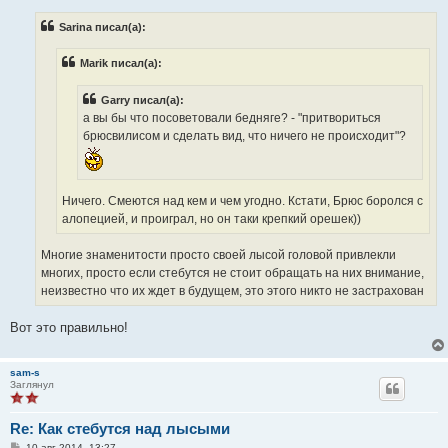
о
б
Sarina писал(а):
щ
е
н
Marik писал(а):
и
е
Garry писал(а):
а вы бы что посоветовали бедняге? - "притвориться
брюсвилисом и сделать вид, что ничего не происходит"?
Ничего. Смеются над кем и чем угодно. Кстати, Брюс боролся с
алопецией, и проиграл, но он таки крепкий орешек))
Многие знаменитости просто своей лысой головой привлекли
многих, просто если стебутся не стоит обращать на них внимание,
неизвестно что их ждет в будущем, это этого никто не застрахован
Вот это правильно!
sam-s
Заглянул
Re: Как стебутся над лысыми
С
10 авг 2014, 13:27