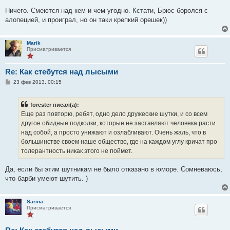
Ничего. Смеются над кем и чем угодно. Кстати, Брюс боролся с
алопецией, и проиграл, но он таки крепкий орешек))
Marik
Присматривается
Re: Как стебутся над лысыми
С
23 фев 2013, 00:15
о
о
б
forester писал(а):
щ
е
Еще раз повторю, ребят, одно дело дружеские шутки, и со всем
н
другое обидные подколки, которые не заставляют человека расти
и
е
над собой, а просто унижают и озлабливают. Очень жаль, что в
большинстве своем наше общество, где на каждом углу кричат про
толерантность никак этого не поймет.
Да, если бы этим шутникам не было отказано в юморе. Сомневаюсь,
что барби умеют шутить. )
Sarina
Присматривается