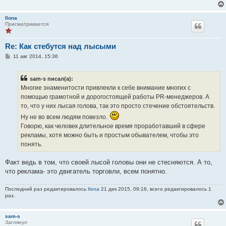
Ilona
Присматривается
Re: Как стебутся над лысыми
С
11 авг 2014, 15:36
о
о
б
sam-s писал(а):
щ
е
Многие знаменитости привлекли к себе внимание многих с
н
помощью грамотной и дорогостоящей работы PR-менеджеров. А
и
е
то, что у них лысая голова, так это просто стечение обстоятельств.
Ну не во всем людям повезло.
Говорю, как человек длительное время проработавший в сфере
рекламы, хотя можно быть и простым обывателем, чтобы это
понять.
Факт ведь в том, что своей лысой головы они не стесняются. А то,
что реклама- это двигатель торговли, всем понятно.
Последний раз редактировалось
Ilona
21 дек 2015, 09:16, всего редактировалось 1
раз.
sam-s
Заглянул