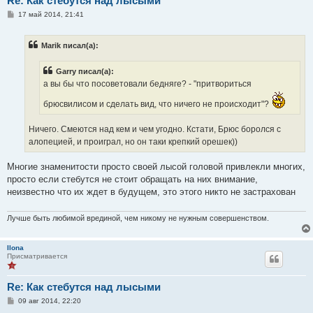
Re: Как стебутся над лысыми
С
17 май 2014, 21:41
о
о
б
Marik писал(а):
щ
е
н
Garry писал(а):
и
е
а вы бы что посоветовали бедняге? - "притвориться
брюсвилисом и сделать вид, что ничего не происходит"?
Ничего. Смеются над кем и чем угодно. Кстати, Брюс боролся с
алопецией, и проиграл, но он таки крепкий орешек))
Многие знаменитости просто своей лысой головой привлекли многих,
просто если стебутся не стоит обращать на них внимание,
неизвестно что их ждет в будущем, это этого никто не застрахован
Лучше быть любимой врединой, чeм никому не нужным совершенствoм.
Ilona
Присматривается
Re: Как стебутся над лысыми
С
09 авг 2014, 22:20
о