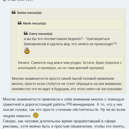
о
о
б
Sarina писал(а):
щ
е
н
Marik писал(а):
и
е
Garry писал(а):
а вы бы что посоветовали бедняге? - "притвориться
брюсвилисом и сделать вид, что ничего не происходит"?
Ничего. Смеются над кем и чем угодно. Кстати, Брюс боролся с
алопецией, и проиграл, но он таки крепкий орешек))
Многие знаменитости просто своей лысой головой привлекли
многих, просто если стебутся не стоит обращать на них внимание,
неизвестно что их ждет в будущем, это этого никто не застрахован
Многие знаменитости привлекли к себе внимание многих с помощью
грамотной и дорогостоящей работы PR-менеджеров. А то, что у них
лысая голова, так это просто стечение обстоятельств. Ну не во всем
людям повезло.
Говорю, как человек длительное время проработавший в сфере
рекламы, хотя можно быть и простым обывателем, чтобы это понять.