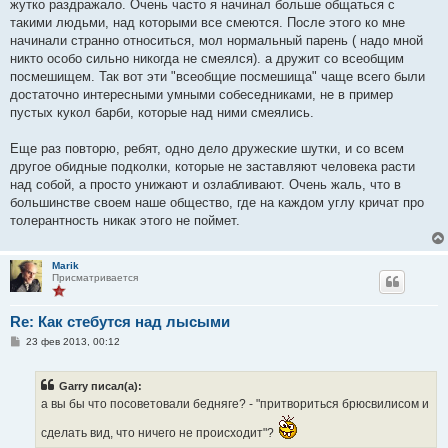
жутко раздражало. Очень часто я начинал больше общаться с
такими людьми, над которыми все смеются. После этого ко мне
начинали странно относиться, мол нормальный парень ( надо мной
никто особо сильно никогда не смеялся). а дружит со всеобщим
посмешищем. Так вот эти "всеобщие посмешища" чаще всего были
достаточно интересными умными собеседниками, не в пример
пустых кукол барби, которые над ними смеялись.
Еще раз повторю, ребят, одно дело дружеские шутки, и со всем
другое обидные подколки, которые не заставляют человека расти
над собой, а просто унижают и озлабливают. Очень жаль, что в
большинстве своем наше общество, где на каждом углу кричат про
толерантность никак этого не поймет.
Marik
Присматривается
Re: Как стебутся над лысыми
С
23 фев 2013, 00:12
о
о
б
Garry писал(а):
щ
е
а вы бы что посоветовали бедняге? - "притвориться брюсвилисом и
н
и
сделать вид, что ничего не происходит"?
е