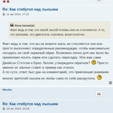
Re: Как стебутся над лысыми
С
11 авг 2014, 17:15
о
о
б
Ilona писал(а):
щ
е
Факт ведь в том, что своей лысой головы они не стесняются. А то,
н
что реклама- это двигатель торговли, всем понятно.
и
е
Факт ведь в том, что вы не можете знать не стесняются они или
просто выполняют определенные рекомендации, чтобы максимально
походить на свой экранный образ. Возможно лично для них было бы
приемлемо носить парик или сделать пересадку. Или вам сами
Джейсон Стэтхэм и Брюс Уиллис утверждали обратное?
Просто
именно их обычно ставят в пример как эталон.
А по сути, ответ был дан на комментарий, что привлекшая внимание
многих зрителей лысина их якобы сама по себе раскрутила.
Nikollai
Re: Как стебутся над лысыми
С
10 окт 2015, 10:18
о