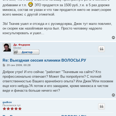
добавами и т.п.
ЭТО продается за 1500 руб.,т.е. в 5 раз дороже
минокса, состав не уазан и что там продается никто не знает,скорее
всего минокс с другой этикеткой.
ЗЫ Ткачев ушел и отсюда и с русмедсерва, Джек тут мало повлиял,
он скорее как назойливая муха был. Просто человеку надоело
консультировать и ушел...
Др. Федоров
Doctor
Re: Выездная сессия клиники ВОЛОСЫ.РУ
С
20 сен 2009, 00:28
о
о
Доброе утро! И кто сейчас "работает "Ткачевым на сайте? Кто
б
профессионально отвечает? Может Вы попробуете? С полной
щ
е
ответственностью Вашего врачебного опыта? Или Джек?Или позовем
н
еще кого нибудь?А потом и его закидаем, кроме минокса в чистом
и
е
виде и финаста больше ничего нет?
gudkov
Поселился тут