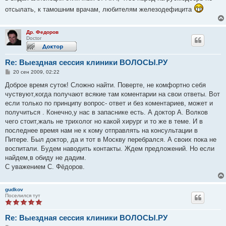
е
отсылать, к тамошним врачам, любителям железодефицита
Др. Федоров
Doctor
Re: Выездная сессия клиники ВОЛОСЫ.РУ
С
20 сен 2009, 02:22
о
о
Доброе время суток! Сложно найти. Поверте, не комфортно себя
б
чуствуют,когда получают всякие там коментарии на свои ответы. Вот
щ
е
если только по принципу вопрос- ответ и без коментариев, может и
н
получиться . Конечно,у нас в запаснике есть. А доктор А. Волков
и
е
чего стоит,жаль не трихолог но какой хирург и то же в теме. И в
последнее время нам не к кому отправлять на консультации в
Питере. Был доктор, да и тот в Москву перебрался. А своих пока не
воспитали. Будем наводить контакты. Ждем предложений. Но если
найдем,в обиду не дадим.
С уважением С. Фёдоров.
gudkov
Поселился тут
Re: Выездная сессия клиники ВОЛОСЫ.РУ