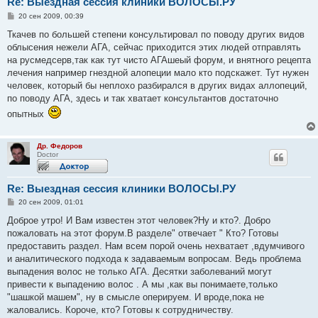
Re: Выездная сессия клиники ВОЛОСЫ.РУ
С
20 сен 2009, 00:39
о
о
Ткачев по большей степени консультировал по поводу других видов
б
облысения нежели АГА, сейчас приходится этих людей отправлять
щ
е
на русмедсерв,так как тут чисто АГАшеый форум, и внятного рецепта
н
лечения например гнездной алопеции мало кто подскажет. Тут нужен
и
е
человек, который бы неплохо разбирался в других видах аллопеций,
по поводу АГА, здесь и так хватает консультантов достаточно
опытных
Др. Федоров
Doctor
Re: Выездная сессия клиники ВОЛОСЫ.РУ
С
20 сен 2009, 01:01
о
о
Доброе утро! И Вам известен этот человек?Ну и кто?. Добро
б
пожаловать на этот форум.В разделе" отвечает " Кто? Готовы
щ
е
предоставить раздел. Нам всем порой очень нехватает ,вдумчивого
н
и аналитического подхода к задаваемым вопросам. Ведь проблема
и
е
выпадения волос не только АГА. Десятки заболеваний могут
привести к выпадению волос . А мы ,как вы понимаете,только
"шашкой машем", ну в смысле оперируем. И вроде,пока не
жаловались. Короче, кто? Готовы к сотрудничеству.