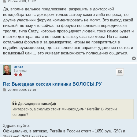
С
20 сен 2009, 13:02
о
о
Да, вполне дельное предложение, разрешить в докторской
б
ветке,общаться с доктором только автору какого либо вопроса, т.е.
щ
е
другие участники форума комментировать не могут. Это выход какой
н
никакой, потому что сейчас на форуме появляюися периодически
и
е
тролли, типа Crazy, которые провоцируют людей, тоже самое будет и
в ветке доктора, если не принять вышеуказаные меры. Но на всем
остальном форуме я за демократию, чтобы не превратиться в
подобие русмедсерва, где шаг влево-шаг вправо= удаление постов и
возможный бан..., это убивает возможность полноценно общаться.
Den1s
Заглянул
Re: Выездная сессия клиники ВОЛОСЫ.РУ
С
20 сен 2009, 17:15
о
о
б
Др. Федоров писал(а):
щ
е
Интересно, а сколько стоит Миноксидил- " Регейн" В России
н
сегодня?
и
е
Здравствуйте.
Официально, в аптеках, Регейн в России стоит - 1650 руб. (2%) и
1860 руб. (5%) за 60 мл.