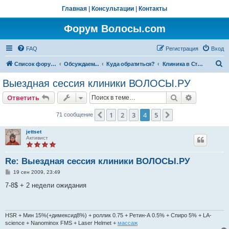
Главная
|
Консультации
|
Контакты
Форум Волосы.com
FAQ
Регистрация
Вход
П
Список форумов
Обсуждаем...
Куда обратиться?
Клиника в Ставрополе
о
Выездная сессия клиники ВОЛОСЫ.РУ
и
Поиск
Расширен
Ответить
с
к
1
2
3
4
5
Пред.
След.
71 сообщение
jettset
Активист
Re: Выездная сессия клиники ВОЛОСЫ.РУ
С
19 сен 2009, 23:49
о
о
7-8$ + 2 недели ожидания
б
щ
е
н
и
HSR + Мин 15%(+димексид8%) + роллик 0.75 + Ретин-А 0.5% + Спиро 5% + LA-
е
science + Nanominox FMS + Laser Helmet +
массаж