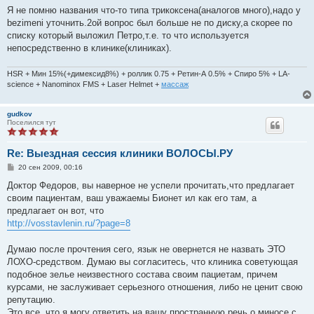
о
Я не помню названия что-то типа трикоксена(аналогов много),надо у
б
bezimeni уточнить.2ой вопрос был больше не по диску,а скорее по
щ
е
списку который выложил Петро,т.е. то что используется
н
непосредственно в клинике(клиниках).
и
е
HSR + Мин 15%(+димексид8%) + роллик 0.75 + Ретин-А 0.5% + Спиро 5% + LA-
science + Nanominox FMS + Laser Helmet +
массаж
gudkov
Поселился тут
Re: Выездная сессия клиники ВОЛОСЫ.РУ
С
20 сен 2009, 00:16
о
о
Доктор Федоров, вы наверное не успели прочитать,что предлагает
б
своим пациентам, ваш уважаемы Бионет ил как его там, а
щ
е
предлагает он вот, что
н
http://vosstavlenin.ru/?page=8
и
е
Думаю после прочтения сего, язык не овернется не назвать ЭТО
ЛОХО-средством. Думаю вы согласитесь, что клиника советующая
подобное зелье неизвестного состава своим пациетам, причем
курсами, не заслуживает серьезного отношения, либо не ценит свою
репутацию.
Это все, что я могу ответить на вашу пространную речь о миносе с