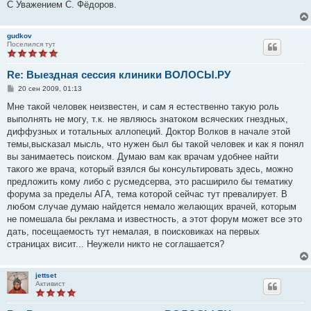
С Уважением С. Фёдоров.
gudkov
Поселился тут
Re: Выездная сессия клиники ВОЛОСЫ.РУ
С
20 сен 2009, 01:13
о
о
Мне такой человек неизвестен, и сам я естественно такую роль
б
выполнять не могу, т.к. не являюсь знатоком всяческих гнездных,
щ
е
диффузных и тотальных аллопеций. Доктор Волков в начале этой
н
темы,высказал мысль, что нужен был бы такой человек и как я понял
и
е
вы занимаетесь поиском. Думаю вам как врачам удобнее найти
такого же врача, который взялся бы консультировать здесь, можно
предложить кому либо с русмедсерва, это расширило бы тематику
форума за пределы АГА, тема которой сейчас тут превалирует. В
любом случае думаю найдется немало желающих врачей, которым
не помешала бы реклама и известность, а этот форум может все это
дать, посещаемость тут немалая, в поисковиках на первых
страницах висит... Неужели никто не соглашается?
jettset
Активист