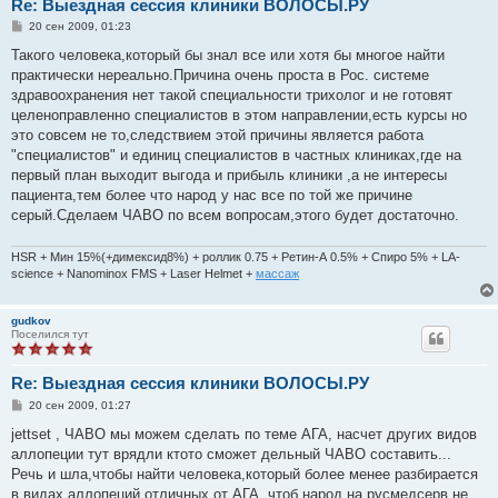
Re: Выездная сессия клиники ВОЛОСЫ.РУ
С
20 сен 2009, 01:23
о
о
Такого человека,который бы знал все или хотя бы многое найти
б
практически нереально.Причина очень проста в Рос. системе
щ
е
здравоохранения нет такой специальности трихолог и не готовят
н
целеноправленно специалистов в этом направлении,есть курсы но
и
е
это совсем не то,следствием этой причины является работа
"специалистов" и единиц специалистов в частных клиниках,где на
первый план выходит выгода и прибыль клиники ,а не интересы
пациента,тем более что народ у нас все по той же причине
серый.Сделаем ЧАВО по всем вопросам,этого будет достаточно.
HSR + Мин 15%(+димексид8%) + роллик 0.75 + Ретин-А 0.5% + Спиро 5% + LA-
science + Nanominox FMS + Laser Helmet +
массаж
gudkov
Поселился тут
Re: Выездная сессия клиники ВОЛОСЫ.РУ
С
20 сен 2009, 01:27
о
о
jettset , ЧАВО мы можем сделать по теме АГА, насчет других видов
б
аллопеции тут врядли ктото сможет дельный ЧАВО составить...
щ
е
Речь и шла,чтобы найти человека,который более менее разбирается
н
в видах аллопеций отличных от АГА, чтоб народ на русмедсерв не
и