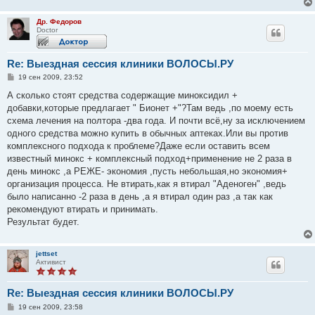
Др. Федоров
Doctor
Re: Выездная сессия клиники ВОЛОСЫ.РУ
С
19 сен 2009, 23:52
о
о
А сколько стоят средства содержащие миноксидил +
б
добавки,которые предлагает " Бионет +"?Там ведь ,по моему есть
щ
е
схема лечения на полтора -два года. И почти всё,ну за исключением
н
одного средства можно купить в обычных аптеках.Или вы против
и
е
комплексного подхода к проблеме?Даже если оставить всем
известный минокс + комплексный подход+применение не 2 раза в
день минокс ,а РЕЖЕ- экономия ,пусть небольшая,но экономия+
организация процесса. Не втирать,как я втирал "Аденоген" ,ведь
было написанно -2 раза в день ,а я втирал один раз ,а так как
рекомендуют втирать и принимать.
Результат будет.
jettset
Активист
Re: Выездная сессия клиники ВОЛОСЫ.РУ
С
19 сен 2009, 23:58
о