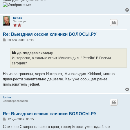
Den1s
Заглянул
Re: Выездная сессия клиники ВОЛОСЫ.РУ
С
20 сен 2009, 17:19
о
о
б
Др. Федоров писал(а):
щ
е
Интересно, а сколько стоит Миноксидил- " Регейн" В России
н
сегодня?
и
е
Но из-за границы, через Интернет, Миноксидил Kirkland, можно
приобрести значительно дешевле. Как уже сообщал ранее
пользователь
jettset
.
lori-m
Заинтересовался
Re: Выездная сессия клиники ВОЛОСЫ.РУ
С
12 дек 2009, 05:25
о
о
Сам я со Ставропольского края, город 5горск уже года 4 как
б