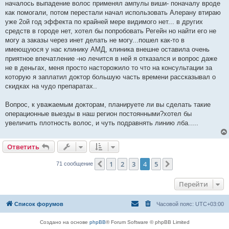
началось выпадение волос применял ампулы виши- поначалу вроде
щ
е
как помогали, потом перестали начал использовать Алерану втираю
н
уже 2ой год эффекта по крайней мере видимого нет... в других
и
е
средств в городе нет, хотел бы попробовать Регейн но найти его не
могу а заказы через инет делать не могу...пошел как-то в
имеющуюся у нас клинику АМД, клиника внешне оставила очень
приятное впечатление -но лечится в ней я отказался и вопрос даже
не в деньгах, меня просто насторожило то что на консультации за
которую я заплатил доктор большую часть времени рассказывал о
скидках на чудо препаратах..
Вопрос, к уважаемым докторам, планируете ли вы сделать такие
операционные выезды в наш регион постоянными?хотел бы
увеличить плотность волос, и чуть подравнять линию лба.....
Ответить
1
2
3
4
5
Пред.
След.
71 сообщение
Перейти
Список форумов
Часовой пояс:
UTC+03:00
Создано на основе
phpBB
® Forum Software © phpBB Limited