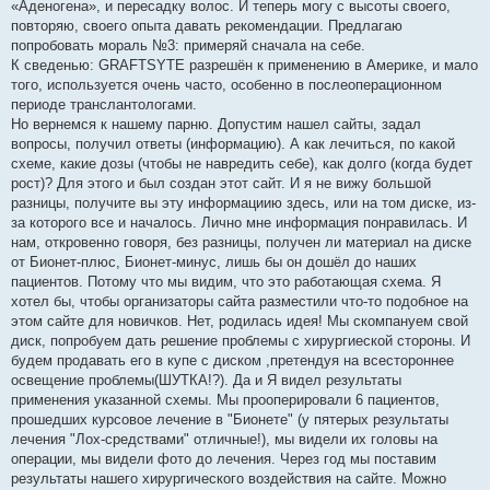
«Аденогена», и пересадку волос. И теперь могу с высоты своего,
повторяю, своего опыта давать рекомендации. Предлагаю
попробовать мораль №3: примеряй сначала на себе.
К сведенью: GRAFTSYTE разрешён к применению в Америке, и мало
того, используется очень часто, особенно в послеоперационном
периоде транслантологами.
Но вернемся к нашему парню. Допустим нашел сайты, задал
вопросы, получил ответы (информацию). А как лечиться, по какой
схеме, какие дозы (чтобы не навредить себе), как долго (когда будет
рост)? Для этого и был создан этот сайт. И я не вижу большой
разницы, получите вы эту информациию здесь, или на том диске, из-
за которого все и началось. Лично мне информация понравилась. И
нам, откровенно говоря, без разницы, получен ли материал на диске
от Бионет-плюс, Бионет-минус, лишь бы он дошёл до наших
пациентов. Потому что мы видим, что это работающая схема. Я
хотел бы, чтобы организаторы сайта разместили что-то подобное на
этом сайте для новичков. Нет, родилась идея! Мы скомпануем свой
диск, попробуем дать решение проблемы с хирургиеской стороны. И
будем продавать его в купе с диском ,претендуя на всестороннее
освещение проблемы(ШУТКА!?). Да и Я видел результаты
применения указанной схемы. Мы прооперировали 6 пациентов,
прошедших курсовое лечение в "Бионете" (у пятерых результаты
лечения "Лох-средствами" отличные!), мы видели их головы на
операции, мы видели фото до лечения. Через год мы поставим
результаты нашего хирургического воздействия на сайте. Можно