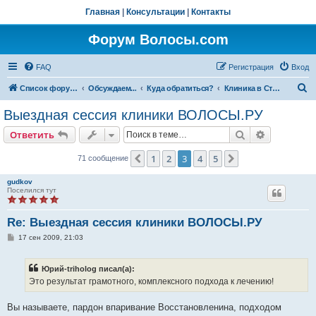
Главная
|
Консультации
|
Контакты
Форум Волосы.com
FAQ
Регистрация
Вход
П
Список форумов
Обсуждаем...
Куда обратиться?
Клиника в Ставрополе
о
Выездная сессия клиники ВОЛОСЫ.РУ
и
Поиск
Расширен
Ответить
с
к
1
2
3
4
5
Пред.
След.
71 сообщение
gudkov
Поселился тут
Re: Выездная сессия клиники ВОЛОСЫ.РУ
С
17 сен 2009, 21:03
о
о
б
Юрий-triholog писал(а):
щ
е
Это результат грамотного, комплексного подхода к лечению!
н
и
е
Вы называете, пардон впаривание Восстановленина, подходом