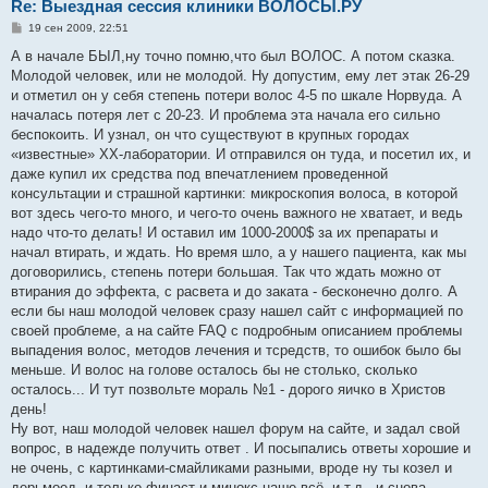
Re: Выездная сессия клиники ВОЛОСЫ.РУ
С
19 сен 2009, 22:51
о
о
А в начале БЫЛ,ну точно помню,что был ВОЛОС. А потом сказка.
б
Молодой человек, или не молодой. Ну допустим, ему лет этак 26-29
щ
е
и отметил он у себя степень потери волос 4-5 по шкале Норвуда. А
н
началась потеря лет с 20-23. И проблема эта начала его сильно
и
е
беспокоить. И узнал, он что существуют в крупных городах
«известные» ХХ-лаборатории. И отправился он туда, и посетил их, и
даже купил их средства под впечатлением проведенной
консультации и страшной картинки: микроскопия волоса, в которой
вот здесь чего-то много, и чего-то очень важного не хватает, и ведь
надо что-то делать! И оставил им 1000-2000$ за их препараты и
начал втирать, и ждать. Но время шло, а у нашего пациента, как мы
договорились, степень потери большая. Так что ждать можно от
втирания до эффекта, с расвета и до заката - бесконечно долго. А
если бы наш молодой человек сразу нашел сайт с информацией по
своей проблеме, а на сайте FAQ с подробным описанием проблемы
выпадения волос, методов лечения и тсредств, то ошибок было бы
меньше. И волос на голове осталось бы не столько, сколько
осталось... И тут позвольте мораль №1 - дорого яичко в Христов
день!
Ну вот, наш молодой человек нашел форум на сайте, и задал свой
вопрос, в надежде получить ответ . И посыпались ответы хорошие и
не очень, с картинками-смайликами разными, вроде ну ты козел и
дерьмоед, и только финаст и минокс наше всё, и т.д., и снова