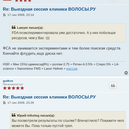
Re: Выездная сессия клиники ВОЛОСЫ.РУ
С
17 сен 2009, 23:14
о
о
б
Lawyer писал(а):
щ
е
FDA поэкспериментировала уже достаточно. А у них побольше
н
ресурсов, чем у Вас -)))
и
е
ФСА не занимается экспериментами и тем более поиском средств.
Кончайте флудить,еще диска нет.
HSR + Мин 15%(+димексид8%) + роллик 0.75 + Ретин-А 0.5% + Спиро 5% + LA-
science + Nanominox FMS + Laser Helmet +
массаж
gudkov
Поселился тут
Re: Выездная сессия клиники ВОЛОСЫ.РУ
С
17 сен 2009, 23:26
о
о
б
Юрий-triholog писал(а):
щ
е
Вы посмотрели результаты по ссылке? Впечатлило? Покажите чего
н
можете Вы. Пока только пустой треп.
и