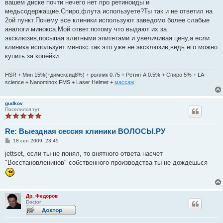
вашем диске почти нечего нет про ретиноиды и
медьсодержащие.Спиро,флута используете?Ты так и не ответил на
2ой пункт.Почему все клиники используют заведомо более слабые
аналоги минокса.Мой ответ:потому что выдают их за
эксклюзив,посыпая элитными эпитетами и увеличивая цену,а если
клиника использует минокс так это уже не эксклюзив,ведь его можно
купить за копейки.
HSR + Мин 15%(+димексид8%) + роллик 0.75 + Ретин-А 0.5% + Спиро 5% + LA-
science + Nanominox FMS + Laser Helmet +
массаж
gudkov
Поселился тут
Re: Выездная сессия клиники ВОЛОСЫ.РУ
С
18 сен 2009, 23:45
о
о
jettset, если ты не понял, то внятного ответа насчет
б
"Восстановленинов" собственного производства ты не дождешься
щ
е
н
и
е
Др. Федоров
Doctor