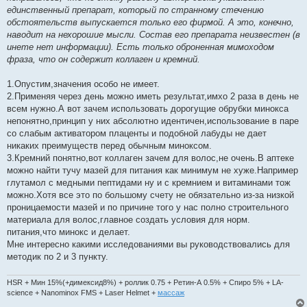
единственный препарат, который по странному стечению
обстоятельств выпускается только его фирмой. А это, конечно,
наводит на нехорошие мысли. Состав его препарата неизвестен (в
инете нет информации). Есть только оброненная мимоходом
фраза, что он содержит коллаген и кремний.
1.Опустим,значения особо не имеет.
2.Применяя через день можно иметь результат,имхо 2 раза в день не
всем нужно.А вот зачем использовать дорогущие обрубки минокса
непонятно,принцип у них абсолютно идентичен,использование в паре
со слабым активатором плаценты и подобной лабуды не дает
никаких преимуществ перед обычным миноксом.
3.Кремний понятно,вот коллаген зачем для волос,не очень.В аптеке
можно найти тучу мазей для питания как минимум не хуже.Например
глутамол с медными пептидами ну и с кремнием и витаминами тож
можно.Хотя все это по большому счету не обязательно из-за низкой
проницаемости мазей и по причине того у нас полно строительного
материала для волос,главное создать условия для норм.
питания,что минокс и делает.
Мне интересно какими исследованиями вы руководствовались для
методик по 2 и 3 пункту.
HSR + Мин 15%(+димексид8%) + роллик 0.75 + Ретин-А 0.5% + Спиро 5% + LA-
science + Nanominox FMS + Laser Helmet +
массаж