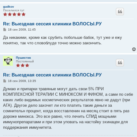
gudkov
Поселился тут
Re: Выездная сессия клиники ВОЛОСЫ.РУ
С
18 сен 2009, 11:45
о
о
Да никакими, кроме как срубить побольше бабок, тут уже и ежу
б
понятно, так что словоблуде точно можно закончить.
щ
е
н
и
Пушистик
е
Постоянный
Re: Выездная сессия клиники ВОЛОСЫ.РУ
С
18 сен 2009, 13:35
о
о
Думаю и припарки травяные могут дать свои 5% ПРИ
б
КОМПЛЕКСНОЙ ТЕРАПИИ С МИНОКСОМ И ФИНОМ, а сами по себе
щ
е
каких либо видимых косметических результатов явно не дадут (при
н
АГА). Другое дело захочет ли кто платить такие деньги за
и
е
сомнительн процент, когда восставленин на месяц стоит в пять раз
дороже минокса. Это все равно, что лечить СПИД мощными
иммунопрепаратами и при этом уповать на настойку эхинацеи для
поддержания иммунитета.