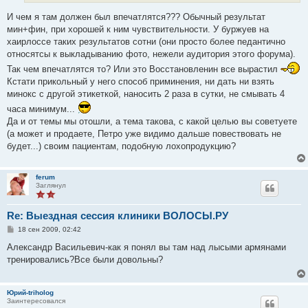
е
И чем я там должен был впечатлятся??? Обычный результат
мин+фин, при хорошей к ним чувствительности. У буржуев на
хаирлоссе таких результатов сотни (они просто более педантично
относятсы к выкладыванию фото, нежели аудитория этого форума).
Так чем впечатлятся то? Или это Восстановленин все вырастил
Кстати прикольный у него способ приминения, ни дать ни взять
минокс с другой этикеткой, наносить 2 раза в сутки, не смывать 4
часа минимум...
Да и от темы мы отошли, а тема такова, с какой целью вы советуете
(а может и продаете, Петро уже видимо дальше повествовать не
будет...) своим пациентам, подобную лохопродукцию?
ferum
Заглянул
Re: Выездная сессия клиники ВОЛОСЫ.РУ
С
18 сен 2009, 02:42
о
о
Александр Васильевич-как я понял вы там над лысыми армянами
б
тренировались?Все были довольны?
щ
е
н
и
Юрий-triholog
е
Заинтересовался