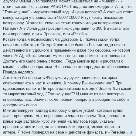
другое? Обман ,что препарат может называться не «Минокс»? И
стоит так же. Но главное РАБОТАЕТ ведь на миноксидиле. А то, что
"Только у нас" - маркетинговый ход. И цена вопроса? А сколько стоит
консультация у специалиста? 500? 1000? Я тут кошку показывал
ветеренару. Угадаете, сколько стоит консультация ветеринара в
Питере? А в Ирландии проводят консультации по 300 $ и назначают
или пересадку, или « Проскар», или «Регейн».
Кстате,когда я познакомился с доктором В. Ткачевым,он тогда
начинал работать с Сатурой роста (не было в России тогда ничего
действенного и удобного в применении даже при себореи, не говоря
уже о АГА), «Эвкапилом». Ну многое из вас помнят этот препарат.
Достать его было очень сложно...Тогда многие врачи работали с
каким – либо препаратами. Я в начале тоже предлагал «Пропецию».
Правда недолго.
А я хотел бы спросить Феррума и других пациентов, которые
оперировались у нас в клинике. А почему Вы выбрали нас? При
одинаковых ценах в Питере и одинаковом методе? Значит был какой-
то маркетинговый ход -"Только у нас"? И многие из вас повторно
оперировались. Значит после первой поверили ,проверив на себе и
доверились снова.
Мне импонирует подход к вопросу о диске jettset, который купил
диск, прослушал его, переварил и задал вопросы. Там, правда, в
конце еще расписан курс лечения на полтора года, указаны
препараты, почти все, за исключением одного, можно купить в
аптеке. Я тоже проверял на себе и действие финаста, и «Регейна», и