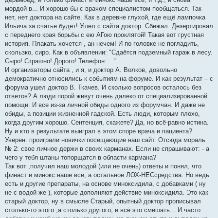
мордой в... И хорошо бы с врачом-специалистом пообщаться. Так
нет, нет доктора на сайте. Как в деревне глухой, где ещё лампочка
Ильича за счатье будет! Ушел с сайта доктор. Сбежал. Дезертировал
с переднего края борьбы с ею АГою проклятой! Такая вот грустная
история. Плакать хочется , ан нечем! И по головке не погладить,
скользко, сиро. Как в объявлении: "Сдаётся подземный гараж в лесу.
Сыро! Страшно! Дорого! Телефон: ..."
И организаторы сайта , и я, и доктор А. Волков, довольно
демократично относились к событиям на форуме. И как результат – с
форума ушел доктор В. Ткачев. И сколько вопросов осталось без
ответов? А люди порой живут очень далеко от специализированной
помощи. И все из-за личной обиды одного из форумчан. И даже не
обиды, а позиции жизненной гадской. Есть люди, которым плохо,
когда другим хорошо. Сентенция, скажете? Да, но всё-равно истина.
Ну и кто в результате выиграл в этом споре врача и пациента?
Уверен: проиграли новички посещающие наш сайт. Отсюда мораль
№ 2: свое личное держи в своих карманах. Если не спрашивают: - а
чего у тебя штаны топорщатся в области кармана?
Так вот ,получил наш молодой (или не очень) ответы и понял, что
финаст и минокс наше все, а остальное ЛОХ-НЕСсредства. Но ведь
есть и другие препараты, на основе миноксидила, с добавками ( ну
не с водой же ), которые дополняют действие миноксидила. Это как
старый доктор, ну в смысле Старый, опытный доктор прописывал
столько-то этого ,а столько другого, и всё это смешать... И часто