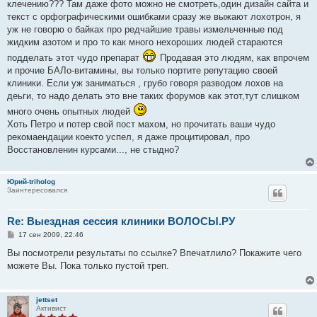
клечению??? Там даже фото можно не смотреть,один дизайн сайта и
текст с орфографическими ошибками сразу же выжают лохотрон, я
уж не говорю о байках про редчайшие травы измельченные под
жидким азотом и про то как много нехороших людей стараются
подделать этот чудо препарат
Продавая это людям, как впрочем
и прочие БАЛо-витамины, вы только портите репутацию своей
клиники. Если уж заниматься , грубо говоря разводом лохов на
деьги, то надо делать это вне таких форумов как этот,тут слишком
много очень опытных людей
Хоть Петро и потер свой пост махом, но прочитать ваши чудо
рекомаендации коекто успел, я даже процитировал, про
Восстановленин курсами..., не стыдно?
Юрий-triholog
Заинтересовался
Re: Выездная сессия клиники ВОЛОСЫ.РУ
С
17 сен 2009, 22:46
о
о
Вы посмотрели результаты по ссылке? Впечатлило? Покажите чего
б
можете Вы. Пока только пустой треп.
щ
е
н
и
jettset
е
Активист