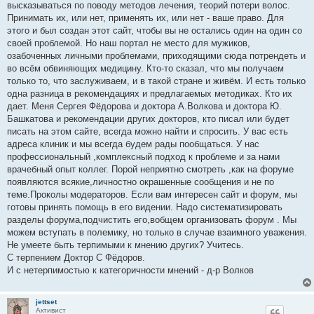
высказываться по поводу методов лечения, теорий потери волос.
Принимать их, или нет, применять их, или нет - ваше право. Для
этого и был создан этот сайт, чтобы вы не остались один на один со
своей проблемой. Но наш портал не место для мужиков,
озабоченных личными проблемами, приходящими сюда потрендеть и
во всём обвиняющих медицину. Кто-то сказал, что мы получаем
только то, что заслуживаем, и в такой стране и живём. И есть только
одна разница в рекомендациях и предлагаемых методиках. Кто их
дает. Меня Сергея Фёдорова и доктора А.Волкова и доктора Ю.
Башкатова и рекомендации других докторов, кто писал или будет
писать на этом сайте, всегда можно найти и спросить. У вас есть
адреса клиник и мы всегда будем рады пообщаться. У нас
профессиональный ,комплексный подход к проблеме и за нами
врачебный опыт коллег. Порой неприятно смотреть ,как на форуме
появляются всякие,личностно окрашенные сообщения и не по
теме.Проколы модераторов. Если вам интересен сайт и форум, мы
готовы принять помощь в его видении. Надо систематизировать
разделы форума,подчистить его,вобщем организовать форум . Мы
можем вступать в полемику, но только в случае взаимного уважения.
Не умеете быть терпимыми к мнению других? Учитесь.
С терпением Доктор С Фёдоров.
И с нетерпимостью к категоричности мнений - д-р Волков
jettset
Активист