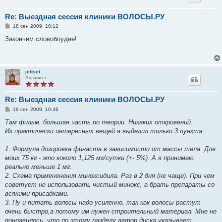
Re: Выездная сессия клиники ВОЛОСЫ.РУ
С
18 сен 2009, 10:12
о
о
Закончим словоблудие!
б
щ
е
н
и
jettset
е
Активист
Re: Выездная сессия клиники ВОЛОСЫ.РУ
С
18 сен 2009, 10:46
о
о
Там фильм. большая часть по теории. Никаких откровений.
б
Из практически интересных вещей я выделил только 3 пункта:
щ
е
н
1. Формула дозировка финаста в зависимости от массы тела. Для
и
е
моих 75 кг - это коколо 1,125 мг/сутки (+- 5%). А я принимаю
реально меньше 1 мг.
2. Схема примененения миноксидила. Раз в 2 дня (не чаще). При чем
советует не использовать чистый минокс, а брать препараты со
всякими присадками.
3. Ну и питать волосы надо усиленно, так как волосы растут
очень быстро,а потому им нужен строительный материал. Мне не
понравилось, что по этому разделу автор диска указывает