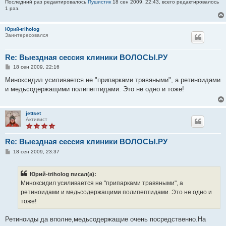
Последний раз редактировалось
Пушистик
18 сен 2009, 22:43, всего редактировалось
1 раз.
Юрий-triholog
Заинтересовался
Re: Выездная сессия клиники ВОЛОСЫ.РУ
С
18 сен 2009, 22:16
о
о
Миноксидил усиливается не "припарками травяными", а ретиноидами
б
и медьсодержащими полипептидами. Это не одно и тоже!
щ
е
н
и
jettset
е
Активист
Re: Выездная сессия клиники ВОЛОСЫ.РУ
С
18 сен 2009, 23:37
о
о
б
Юрий-triholog писал(а):
щ
е
Миноксидил усиливается не "припарками травяными", а
н
ретиноидами и медьсодержащими полипептидами. Это не одно и
и
е
тоже!
Ретиноиды да вполне,медьсодержащие очень посредственно.На