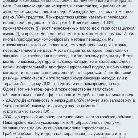
добавки и комбинации основывались на личном опыте и выводах из
него. Они миноксидил не испортят, и стоят так же, и работают не
хуже миноксидила в чистом виде. А иногда и лучше, так нет же, все
равно ЛОХ- средства. Лох-средством можно назвать и пересадку
волос,если следовать этой логикой. Клиники пишут: 100%
приживляемость (!), рост пересаженных волос всю твою оставшуюся
жизнь (!), и прочее. Но ведь не всем этот метод может помочь. И нам
иногда приходиться комбинировать методы пересадки. Мы
отказываем некоторым пациентам, есть заболевания при которых
пересадка ничего не даст. А есть пациенты, которые предьявляют
завышенные требования к пересадке и желаемому результату. Если
мы не понимаем друг друга на консультации, то отказываем. Здесь
важен избирательный и дифференцированный подход в применении
методик, и главное -индивидуальный! - к пациентам. И нет большой
разницы, относиться ли это только хирургическому методу, или к
терапии. А вы сразу ЛОХ - средства и всё. компромиссов нет.
Один и тот же метод, одно и тоже средство не являються
абсолютными в своей эффективности. Недейственость финастерида
- 23-29%. Действенность миноксидила 45%! Может и их заподозрим в
"лоховатости", какому-то антигудкову не помогло!
А кто или что такое ЛОХ...
ЛОХ - доверчивый человек; потенциальная жертва грабежа, обмана.
Некоторые словари указывают, что Л. образовано от «лопух»,
являющегося одним из синонимов слова «простофиля».
Грабеж и обман. Ну и где, я вас спрашиваю, вы усмотрели и то и