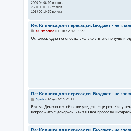
и
2000 04.06.10 волосы
е
2600 05.07.12 тализи
1019 00.10.15 волосы
Re: Клиника для пересадки. Бюджет - не гла
С
Др. Федоров
»
19 ноя 2013, 00:27
о
о
Осталось одна неясность: сколько в итоге получили о
б
щ
е
н
и
е
Re: Клиника для пересадки. Бюджет - не гла
С
Spark
»
26 дек 2015, 01:21
о
о
Вот бы Димона в этой ветке увидеть еще раз. Как у н
б
вопрос - что с доноркой, как там все проросло интересн
щ
е
н
и
е
Re: Клиника для пересадки. Бюджет - не гла