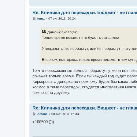
и
е
Re: Клиника для пересадки. Бюджет - не гла
С
jema
»
07 окт 2013, 20:24
о
о
б
Димон2 писал(а):
щ
е
Только время покажет что будет с затылком.
н
и
е
Утверждать что прорастут, или не прорастут - ни у ко
Впрочем, повторюсь только время покажет в чем суть 
То что пересаженные волосы прорастут у меня нет ник
покажет только время. Если ты каждый год будет перег
Киркорова, а донорка по прежнему будет без каких-либ
космос в теме пересадок, сбудется многолетняя мечта
немного по другому.
Re: Клиника для пересадки. Бюджет - не гла
С
AntonF
»
08 окт 2013, 16:33
о
о
+100500 ))))
б
щ
е
н