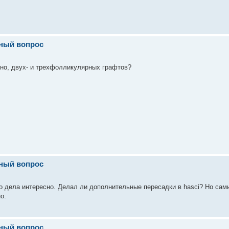
вный вопрос
дно, двух- и трехфолликулярных графтов?
вный вопрос
его дела интересно. Делал ли дополнительные пересадки в hasci? Но са
о.
вный вопрос