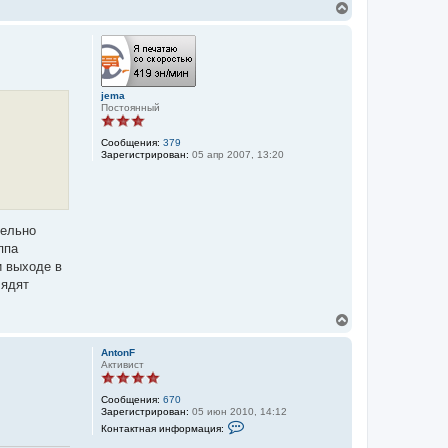
к
В
л
н
е
я
а
Д
р
ч
и
н
а
м
у
о
л
т
н
у
ь
2
jema
с
Постоянный
я
к
Сообщения:
379
н
Зарегистрирован:
05 апр 2007, 13:20
а
ч
а
л
у
тельно
ппа
и выходе в
лядят
В
е
р
AntonF
н
Активист
у
т
Сообщения:
670
ь
Зарегистрирован:
05 июн 2010, 14:12
с
К
Контактная информация:
я
о
к
н