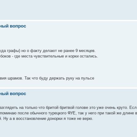
вный вопрос
уда графы) но о факту делают не ранее 9 месяцев.
 боков - где места чувствительные и корки остались.
вия шрамов. Так что буду держать руку на пульсе
вный вопрос
азглядеть на только что бритой бритвой голове это уже очень круто. Есл
споминаю после обычного турецкого ФУЕ, так у него при такой же длине 
й. Ну а в восстановление донорки я тоже не верю.