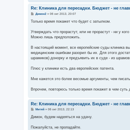
Re: Клиника для пересадки. Бюджет - не гла
С
Димон2
»
06 окт 2013, 20:07
о
о
Только время покажет что будет с затылком.
б
щ
е
Утверждать что прорастут, или не прорастут - ни у кого
н
Можно лишь предположить.
и
е
В настоящий момент, все европейские суды клиника вы
медицинским ошибкам разорил бы их. Для этого дост
шрамиков) донорку и предъявить их в суде - из шрамов
Плюс у клиники есть два европейских патента.
Мне кажется это более весомые аргументы, чем писать 
Впрочем, повторюсь только время покажет в чем суть 
Re: Клиника для пересадки. Бюджет - не гла
С
Митяй
»
06 окт 2013, 22:13
о
о
Димон, будем надеяться на удачу.
б
щ
е
Пожалуйста, не пропадайте.
н