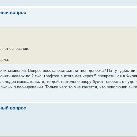
вный вопрос
го нет оснований.
дела.
аких сомнений. Вопрос восстановиться ли твоя донорка? Но тут действи
онять наверх по 2 тыс. графтов в итоге лет через 5 превратишся в Фили
о следов вмешательств, то действительно впору будет говорить о чуде 
 лысых о клонировании. Только чего то мне кажется, что революции выг
вный вопрос