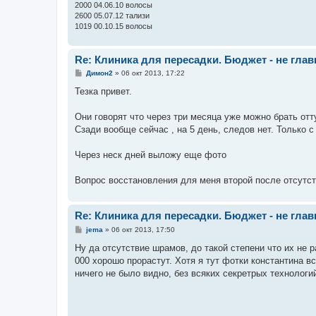
2000 04.06.10 волосы
2600 05.07.12 тализи
1019 00.10.15 волосы
Re: Клиника для пересадки. Бюджет - не гла
С
Димон2
»
06 окт 2013, 17:22
о
о
Тезка привет.
б
щ
е
Они говорят что через три месяца уже можно брать отт
н
Сзади вообще сейчас , на 5 день, следов нет. Только с
и
е
Через неск дней выложу еще фото
Вопрос восстановления для меня второй после отсутст
Re: Клиника для пересадки. Бюджет - не гла
С
jema
»
06 окт 2013, 17:50
о
о
Ну да отсутствие шрамов, до такой степени что их не р
б
000 хорошо прорастут. Хотя я тут фотки константина в
щ
е
ничего не было видно, без всяких секретрых технологи
н
и
е