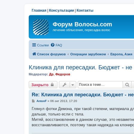
Главная
|
Консультации
|
Контакты
Форум Волосы.com
лечение облысения, пересадка волос
Ссылки
FAQ
Список форумов
Операции зарубежом
Европа, Азия
Клиника для пересадки. Бюджет - не
Модератор:
Др. Федоров
П
Закрыто
Re: Клиника для пересадки. Бюджет - н
С
AntonF
»
06 окт 2013, 17:20
о
о
Глянул фотки Демона, при такой степени, материала д
б
дальше, только если с тела.
щ
е
Митяй, восстановление в данном случае, это незаметн
н
восстанавливаются, поэтому такая надежда на клонир
и
е