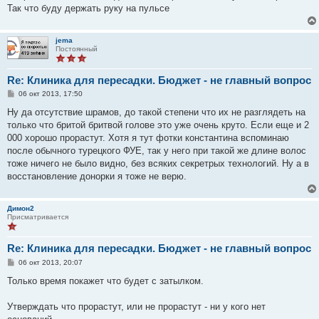
Так что буду держать руку на пульсе
jema
Постоянный
Re: Клиника для пересадки. Бюджет - не главный вопрос
С
06 окт 2013, 17:50
о
о
Ну да отсутствие шрамов, до такой степени что их не разглядеть на
б
только что бритой бритвой голове это уже очень круто. Если еще и 2
щ
е
000 хорошо прорастут. Хотя я тут фотки константина вспоминаю
н
после обычного турецкого ФУЕ, так у него при такой же длине волос
и
е
тоже ничего не было видно, без всяких секретрых технологий. Ну а в
восстановление донорки я тоже не верю.
Димон2
Присматривается
Re: Клиника для пересадки. Бюджет - не главный вопрос
С
06 окт 2013, 20:07
о
о
Только время покажет что будет с затылком.
б
щ
е
Утверждать что прорастут, или не прорастут - ни у кого нет
н