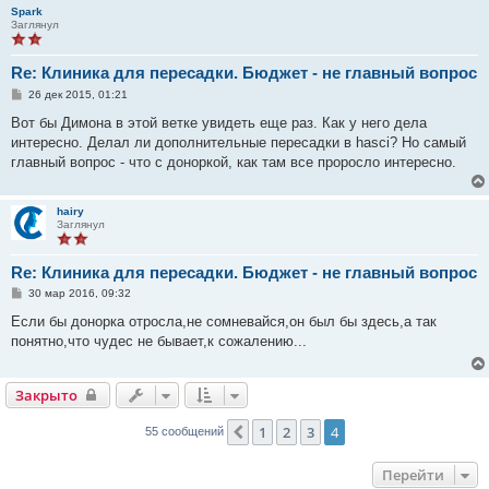
и
Spark
е
Заглянул
Re: Клиника для пересадки. Бюджет - не главный вопрос
С
26 дек 2015, 01:21
о
о
Вот бы Димона в этой ветке увидеть еще раз. Как у него дела
б
интересно. Делал ли дополнительные пересадки в hasci? Но самый
щ
е
главный вопрос - что с доноркой, как там все проросло интересно.
н
и
е
hairy
Заглянул
Re: Клиника для пересадки. Бюджет - не главный вопрос
С
30 мар 2016, 09:32
о
о
Если бы донорка отросла,не сомневайся,он был бы здесь,а так
б
понятно,что чудес не бывает,к сожалению...
щ
е
н
и
Закрыто
е
1
2
3
4
Пред.
55 сообщений
Перейти