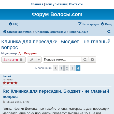
Главная
|
Консультации
|
Контакты
Форум Волосы.com
FAQ
Регистрация
Вход
П
Список форумов
Операции зарубежом
Европа, Азия
о
Клиника для пересадки. Бюджет - не главный
и
вопрос
с
Модератор:
Др. Федоров
к
Поиск
Расширенн
Закрыто
1
2
3
4
Пред.
55 сообщений
AntonF
Активист
Re: Клиника для пересадки. Бюджет - не главный
вопрос
С
06 окт 2013, 17:20
о
о
Глянул фотки Демона, при такой степени, материала для пересадки
б
маловато, еще одну процедуру проведут тысячи на 1500, а вот
щ