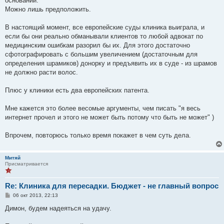
оснований.
и
е
Можно лишь предположить.
В настоящий момент, все европейские суды клиника выиграла, и
если бы они реально обманывали клиентов то любой адвокат по
медицинским ошибкам разорил бы их. Для этого достаточно
сфотографировать с большим увеличением (достаточным для
определения шрамиков) донорку и предъявить их в суде - из шрамов
не должно расти волос.
Плюс у клиники есть два европейских патента.
Мне кажется это более весомые аргументы, чем писать "я весь
интернет прочел и этого не может быть потому что быть не может" )
Впрочем, повторюсь только время покажет в чем суть дела.
Митяй
Присматривается
Re: Клиника для пересадки. Бюджет - не главный вопрос
С
06 окт 2013, 22:13
о
о
Димон, будем надеяться на удачу.
б
щ