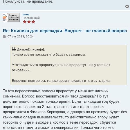
е
Пожалуйста, не пропадайте.
н
и
е
jema
Постоянный
Re: Клиника для пересадки. Бюджет - не главный вопрос
С
07 окт 2013, 20:24
о
о
б
Димон2 писал(а):
щ
е
Только время покажет что будет с затылком.
н
и
е
Утверждать что прорастут, или не прорастут - ни у кого нет
оснований.
Впрочем, повторюсь только время покажет в чем суть дела.
То что пересаженные волосы прорастут у меня нет никаких
сомнений. Вопрос восстановиться ли твоя донорка? Но тут
действительно покажет только время. Если ты каждый год будет
перегонять наверх по 2 тыс. графтов в итоге лет через 5
превратишся в Филиппа Киркорова, а донорка по прежнему будет без
каких-либо следов вмешательств, то действительно впору будет
говорить о чуде и выходе в космос в теме пересадок, сбудется
многолетняя мечта лысых о клонировании. Только чего то мне