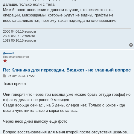
е
дальше, только если с тела.
н
Митяй, восстановление в данном случае, это незаметность
и
е
операции, микрошрамы, которые будут не видны, графты не
восстанавливаются, поэтому такая надежда на клонирование.
2000 04.06.10 волосы
2600 05.07.12 тализи
1019 00.10.15 волосы
Димон2
Присматривается
Re: Клиника для пересадки. Бюджет - не главный вопрос
С
06 окт 2013, 17:22
о
о
Тезка привет.
б
щ
е
Они говорят что через три месяца уже можно брать оттуда графы) но
н
о факту делают не ранее 9 месяцев.
и
е
Сзади вообще сейчас , на 5 день, следов нет. Только с боков - где
места чувствительные и корки остались.
Через неск дней выложу еще фото
Вопрос восстановления для меня второй после отсутствия шрамов.