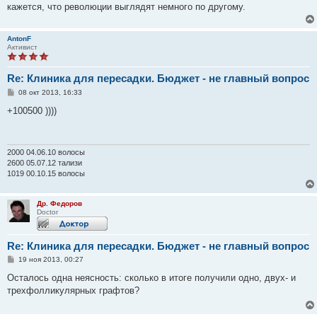
кажется, что революции выглядят немного по другому.
AntonF
Активист
Re: Клиника для пересадки. Бюджет - не главный вопрос
С
08 окт 2013, 16:33
о
о
+100500 ))))
б
щ
е
н
и
2000 04.06.10 волосы
е
2600 05.07.12 тализи
1019 00.10.15 волосы
Др. Федоров
Doctor
Re: Клиника для пересадки. Бюджет - не главный вопрос
С
19 ноя 2013, 00:27
о
о
Осталось одна неясность: сколько в итоге получили одно, двух- и
б
трехфолликулярных графтов?
щ
е
н