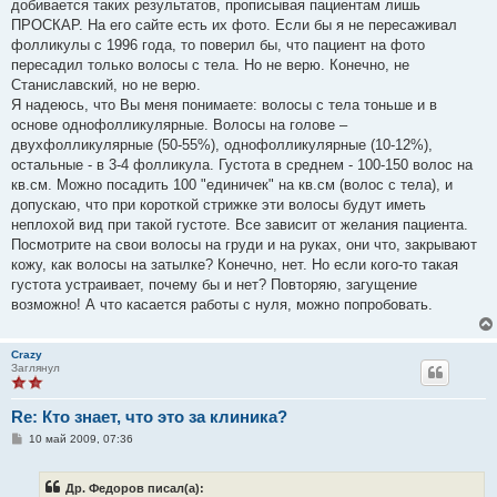
добивается таких результатов, прописывая пациентам лишь
ПРОСКАР. На его сайте есть их фото. Если бы я не пересаживал
фолликулы с 1996 года, то поверил бы, что пациент на фото
пересадил только волосы с тела. Но не верю. Конечно, не
Станиславский, но не верю.
Я надеюсь, что Вы меня понимаете: волосы с тела тоньше и в
основе однофолликулярные. Волосы на голове –
двухфолликулярные (50-55%), однофолликулярные (10-12%),
остальные - в 3-4 фолликула. Густота в среднем - 100-150 волос на
кв.см. Можно посадить 100 "единичек" на кв.см (волос с тела), и
допускаю, что при короткой стрижке эти волосы будут иметь
неплохой вид при такой густоте. Все зависит от желания пациента.
Посмотрите на свои волосы на груди и на руках, они что, закрывают
кожу, как волосы на затылке? Конечно, нет. Но если кого-то такая
густота устраивает, почему бы и нет? Повторяю, загущение
возможно! А что касается работы с нуля, можно попробовать.
Crazy
Заглянул
Re: Кто знает, что это за клиника?
С
10 май 2009, 07:36
о
о
б
Др. Федоров писал(а):
щ