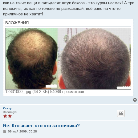
как на такие вещи и пятьдесят штук баксов - это курям насмех! А три
волосины, их как по голове не размазывай, всё рано на что-то
приличное не хватит!
ВЛОЖЕНИЯ
12831000_.jpg (44.2 КБ) 54088 просмотров
Crazy
Заглянул
Re: Кто знает, что это за клиника?
С
09 май 2009, 05:28
о