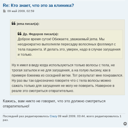
Re: Кто знает, что это за клиника?
С
09 май 2009, 02:59
о
о
б
jema писал(а):
щ
е
н
Др. Федоров писал(а):
и
е
Доброе время суток! Обижаете, уважаемый jema. Мы
неоднократно выполняли пересадку волосяных фолликул с
тела пациента. И делать это, уверен, надо в случае загущения
и только.
Ну я имел в виду когда используються только волосы с тела, не
трогая затылок и не для загущения, а на голую лысину, как в
примере бэкхема из соседней ветки. Тот результат мне понравился.
Ну раз вы так однозначно говорите что с тела волосы можно
сажать только для загущения не могу не поверить. Наверное в
реале это смотриться отвратительно.
Кажись, вам никто не говорил, что это должно смотреться
отвратительно!
Последний раз редактировалось
Crazy
09 май 2009, 03:44, всего редактировалось 1
раз.