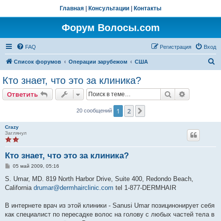
Главная
|
Консультации
|
Контакты
Форум Волосы.com
FAQ
Регистрация
Вход
П
Список форумов
Операции зарубежом
США
о
Кто знает, что это за клиника?
и
Поиск
Расширен
Ответить
с
к
1
2
След.
20 сообщений
Crazy
Заглянул
Кто знает, что это за клиника?
С
05 май 2009, 05:16
о
о
S. Umar, MD. 819 North Harbor Drive, Suite 400, Redondo Beach,
б
California
drumar@dermhairclinic.com
tel 1-877-DERMHAIR
щ
е
н
В интернете врач из этой клиники - Sanusi Umar позицинонирует себя
и
е
как специалист по пересадке волос на голову с любых частей тела в