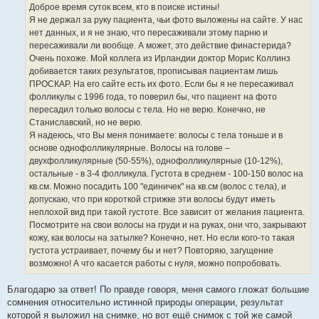
е
Доброе время суток всем, кто в поиске истины!
н
Я не держал за руку пациента, чьи фото выложены на сайте. У нас
и
е
нет данных, и я не знаю, что пересаживали этому парню и
пересаживали ли вообще. А может, это действие финастерида?
Очень похоже. Мой коллега из Ирландии доктор Морис Коллинз
добивается таких результатов, прописывая пациентам лишь
ПРОСКАР. На его сайте есть их фото. Если бы я не пересаживал
фолликулы с 1996 года, то поверил бы, что пациент на фото
пересадил только волосы с тела. Но не верю. Конечно, не
Станиславский, но не верю.
Я надеюсь, что Вы меня понимаете: волосы с тела тоньше и в
основе однофолликулярные. Волосы на голове –
двухфолликулярные (50-55%), однофолликулярные (10-12%),
остальные - в 3-4 фолликула. Густота в среднем - 100-150 волос на
кв.см. Можно посадить 100 "единичек" на кв.см (волос с тела), и
допускаю, что при короткой стрижке эти волосы будут иметь
неплохой вид при такой густоте. Все зависит от желания пациента.
Посмотрите на свои волосы на груди и на руках, они что, закрывают
кожу, как волосы на затылке? Конечно, нет. Но если кого-то такая
густота устраивает, почему бы и нет? Повторяю, загущение
возможно! А что касается работы с нуля, можно попробовать.
Благодарю за ответ! По правде говоря, меня самого гложат большие
сомнения относительно истинной природы операции, результат
которой я выложил на снимке, но вот ещё снимок с той же самой