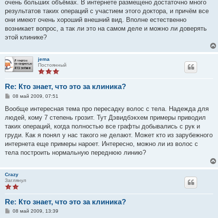
очень больших объёмах. В интернете размещено достаточно много
результатов таких операций с участием этого доктора, и причём все
они имеют очень хороший внешний вид. Вполне естественно
возникает вопрос, а так ли это на самом деле и можно ли доверять
этой клинике?
jema
Постоянный
Re: Кто знает, что это за клиника?
С
08 май 2009, 07:51
о
о
Вообще интересная тема про пересадку волос с тела. Надежда для
б
людей, кому 7 степень грозит. Тут Дэвидбэкхем примеры приводил
щ
е
таких операций, когда полностью все графты добывались с рук и
н
груди. Как я понял у нас такого не делают. Может кто из зарубежного
и
е
интернета еще примеры нароет. Интересно, можно ли из волос с
тела построить нормальную переднюю линию?
Crazy
Заглянул
Re: Кто знает, что это за клиника?
С
08 май 2009, 13:39
о