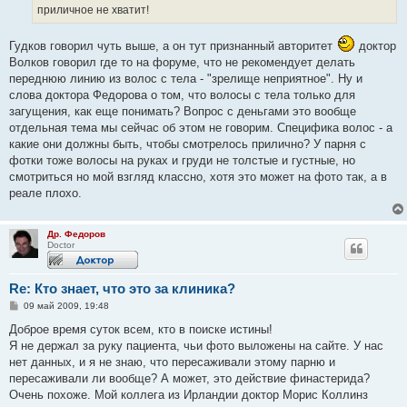
приличное не хватит!
Гудков говорил чуть выше, а он тут признанный авторитет
доктор
Волков говорил где то на форуме, что не рекомендует делать
переднюю линию из волос с тела - "зрелище неприятное". Ну и
слова доктора Федорова о том, что волосы с тела только для
загущения, как еще понимать? Вопрос с деньгами это вообще
отдельная тема мы сейчас об этом не говорим. Специфика волос - а
какие они должны быть, чтобы смотрелось прилично? У парня с
фотки тоже волосы на руках и груди не толстые и густные, но
смотриться но мой взгляд классно, хотя это может на фото так, а в
реале плохо.
Др. Федоров
Doctor
Re: Кто знает, что это за клиника?
С
09 май 2009, 19:48
о
о
Доброе время суток всем, кто в поиске истины!
б
Я не держал за руку пациента, чьи фото выложены на сайте. У нас
щ
е
нет данных, и я не знаю, что пересаживали этому парню и
н
пересаживали ли вообще? А может, это действие финастерида?
и
е
Очень похоже. Мой коллега из Ирландии доктор Морис Коллинз