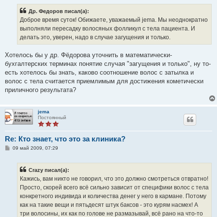
о
б
Др. Федоров писал(а):
щ
е
Доброе время суток! Обижаете, уважаемый jema. Мы неоднократно
н
выполняли пересадку волосяных фолликул с тела пациента. И
и
е
делать это, уверен, надо в случае загущения и только.
Хотелось бы у др. Фёдорова уточнить в математически-
бухгалтерских терминах понятие случая "загущения и только", ну то-
есть хотелось бы знать, каково соотношение волос с затылка и
волос с тела считается приемлимым для достижения кометически
приличного результата?
jema
Постоянный
Re: Кто знает, что это за клиника?
С
09 май 2009, 07:29
о
о
б
Crazy писал(а):
щ
е
Кажись, вам никто не говорил, что это должно смотреться отвратно!
н
Просто, скорей всего всё сильно зависит от специфики волос с тела
и
е
конкретного индивида и количества денег у него в кармане. Потому
как на такие вещи и пятьдесят штук баксов - это курям насмех! А
три волосины, их как по голове не размазывай, всё рано на что-то