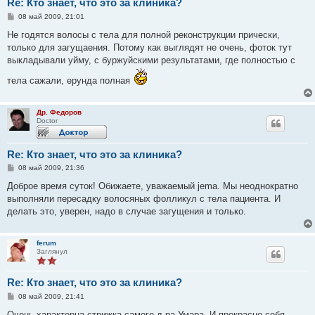
Re: Кто знает, что это за клиника?
С
08 май 2009, 21:01
о
о
Не годятся волосы с тела для полной реконструкции прически,
б
только для загущаения. Потому как выглядят не очень, фоток тут
щ
е
выкладывали уйму, с буржуйскими результатами, где полностью с
н
и
тела сажали, ерунда полная
е
Др. Федоров
Doctor
Re: Кто знает, что это за клиника?
С
08 май 2009, 21:36
о
о
Доброе время суток! Обижаете, уважаемый jema. Мы неоднократно
б
выполняли пересадку волосяных фолликул с тела пациента. И
щ
е
делать это, уверен, надо в случае загущения и только.
н
и
е
ferum
Заглянул
Re: Кто знает, что это за клиника?
С
08 май 2009, 21:41
о
о
Очень характерна стрижка самого д-ра Умара. И прекрасно себя