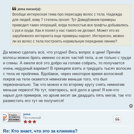
о
б
jema писал(а):
щ
е
Вообще интересная тема про пересадку волос с тела. Надежда
н
для людей, кому 7 степень грозит. Тут Дэвидбэкхем примеры
и
е
приводил таких операций, когда полностью все графты добывались
с рук и груди. Как я понял у нас такого не делают. Может кто из
зарубежного интернета еще примеры нароет. Интересно, можно
ли из волос с тела построить нормальную переднюю линию?
Да можно сделать всё, что угодно! Весь вопрос в цене! Причём
волосы можно брать именно со всех частей тела, а не только с груди
и спины. А ежели всё это добро на голове собрать, то получается
очень недурный вариант! В принципе взять и тридцать тысяч волосин
с тела не проблема. Вдобавок, через некоторое время волосяной
покров на теле окажется немногим меньше того, что был
первоначально. Так что можно и по второму кругу снять немногим
меньше первого! Но тут, повторюсь, всё дело в цене! Я кое-что
нарыл для примеров, но архив весит аж двадцать пять мегов, так что
разместить его тут не получится!
jema
Постоянный
Re: Кто знает, что это за клиника?