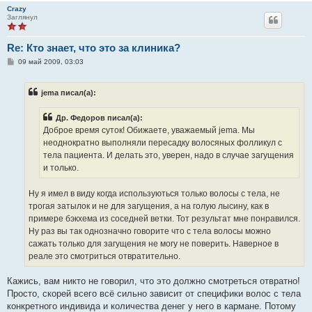
Crazy
Заглянул
Re: Кто знает, что это за клиника?
С
09 май 2009, 03:03
о
о
б
jema писал(а):
щ
е
н
Др. Федоров писал(а):
и
е
Доброе время суток! Обижаете, уважаемый jema. Мы
неоднократно выполняли пересадку волосяных фолликул с
тела пациента. И делать это, уверен, надо в случае загущения
и только.
Ну я имел в виду когда используються только волосы с тела, не
трогая затылок и не для загущения, а на голую лысину, как в
примере бэкхема из соседней ветки. Тот результат мне понравился.
Ну раз вы так однозначно говорите что с тела волосы можно
сажать только для загущения не могу не поверить. Наверное в
реале это смотриться отвратительно.
Кажись, вам никто не говорил, что это должно смотреться отвратно!
Просто, скорей всего всё сильно зависит от специфики волос с тела
конкретного индивида и количества денег у него в кармане. Потому