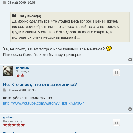
С
08 май 2009, 16:08
о
о
б
Crazy писал(а):
щ
е
Да можно сделать всё, что угодно! Весь вопрос в цене! Причём
н
волосы можно брать именно со всех частей тела, а не только с
и
е
груди и спины. А ежели всё это добро на голове собрать, то
получается очень недурный вариант! ......
Ха, не пойму зачем тогда о клонировании все мечтают?
Интересно было бы хотя бы пару примеров
pazuzu87
Заглянул
Re: Кто знает, что это за клиника?
С
08 май 2009, 20:35
о
о
на ютубе есть примеры, вот:
б
http://www.youtube.com/watch?v=ll8PkhuybGY
щ
е
н
и
gudkov
е
Поселился тут