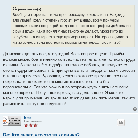
о
б
jema писал(а):
щ
е
Вообще интересная тема про пересадку волос с тела. Надежда
н
для людей, кому 7 степень грозит. Тут Дэвидбэкхем примеры
и
е
приводил таких операций, когда полностью все графты добывались
с рук и груди. Как я понял у нас такого не делают. Может кто из
зарубежного интернета еще примеры нароет. Интересно, можно
ли из волос с тела построить нормальную переднюю линию?
Да можно сделать всё, что угодно! Весь вопрос в цене! Причём
волосы можно брать именно со всех частей тела, а не только с груди
и спины. А ежели всё это добро на голове собрать, то получается
очень недурный вариант! В принципе взять и тридцать тысяч волосин
с тела не проблема. Вдобавок, через некоторое время волосяной
покров на теле окажется немногим меньше того, что был
первоначально. Так что можно и по второму кругу снять немногим
меньше первого! Но тут, повторюсь, всё дело в цене! Я кое-что
нарыл для примеров, но архив весит аж двадцать пять мегов, так что
разместить его тут не получится!
jema
Постоянный
Re: Кто знает, что это за клиника?