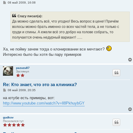
С
08 май 2009, 16:08
о
о
б
Crazy писал(а):
щ
е
Да можно сделать всё, что угодно! Весь вопрос в цене! Причём
н
волосы можно брать именно со всех частей тела, а не только с
и
е
груди и спины. А ежели всё это добро на голове собрать, то
получается очень недурный вариант! ......
Ха, не пойму зачем тогда о клонировании все мечтают?
Интересно было бы хотя бы пару примеров
pazuzu87
Заглянул
Re: Кто знает, что это за клиника?
С
08 май 2009, 20:35
о
о
на ютубе есть примеры, вот:
б
http://www.youtube.com/watch?v=ll8PkhuybGY
щ
е
н
и
gudkov
е
Поселился тут