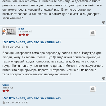
очень больших объёмах. В интернете размещено достаточно много
результатов таких операций с участием этого доктора, и причём все
они имеют очень хороший внешний вид. Вполне естественно
возникает вопрос, а так ли это на самом деле и можно ли доверять
этой клинике?
jema
Постоянный
Re: Кто знает, что это за клиника?
С
08 май 2009, 07:51
о
о
Вообще интересная тема про пересадку волос с тела. Надежда для
б
людей, кому 7 степень грозит. Тут Дэвидбэкхем примеры приводил
щ
е
таких операций, когда полностью все графты добывались с рук и
н
груди. Как я понял у нас такого не делают. Может кто из зарубежного
и
е
интернета еще примеры нароет. Интересно, можно ли из волос с
тела построить нормальную переднюю линию?
Crazy
Заглянул
Re: Кто знает, что это за клиника?
С
08 май 2009, 13:39
о