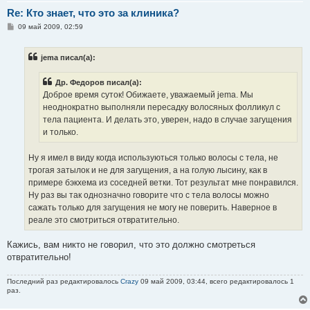
Re: Кто знает, что это за клиника?
С
09 май 2009, 02:59
о
о
б
jema писал(а):
щ
е
н
Др. Федоров писал(а):
и
е
Доброе время суток! Обижаете, уважаемый jema. Мы
неоднократно выполняли пересадку волосяных фолликул с
тела пациента. И делать это, уверен, надо в случае загущения
и только.
Ну я имел в виду когда используються только волосы с тела, не
трогая затылок и не для загущения, а на голую лысину, как в
примере бэкхема из соседней ветки. Тот результат мне понравился.
Ну раз вы так однозначно говорите что с тела волосы можно
сажать только для загущения не могу не поверить. Наверное в
реале это смотриться отвратительно.
Кажись, вам никто не говорил, что это должно смотреться
отвратительно!
Последний раз редактировалось
Crazy
09 май 2009, 03:44, всего редактировалось 1
раз.