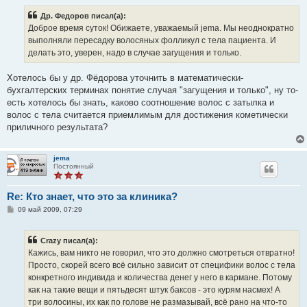
о
б
Др. Федоров писал(а):
щ
е
Доброе время суток! Обижаете, уважаемый jema. Мы неоднократно
н
выполняли пересадку волосяных фолликул с тела пациента. И
и
е
делать это, уверен, надо в случае загущения и только.
Хотелось бы у др. Фёдорова уточнить в математически-
бухгалтерских терминах понятие случая "загущения и только", ну то-
есть хотелось бы знать, каково соотношение волос с затылка и
волос с тела считается приемлимым для достижения кометически
приличного результата?
jema
Постоянный
Re: Кто знает, что это за клиника?
С
09 май 2009, 07:29
о
о
б
Crazy писал(а):
щ
е
Кажись, вам никто не говорил, что это должно смотреться отвратно!
н
Просто, скорей всего всё сильно зависит от специфики волос с тела
и
е
конкретного индивида и количества денег у него в кармане. Потому
как на такие вещи и пятьдесят штук баксов - это курям насмех! А
три волосины, их как по голове не размазывай, всё рано на что-то