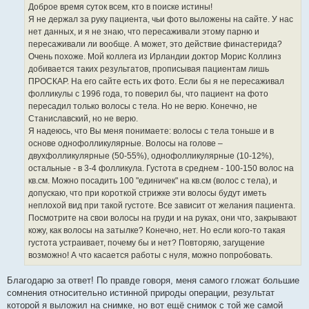
е
Доброе время суток всем, кто в поиске истины!
н
Я не держал за руку пациента, чьи фото выложены на сайте. У нас
и
е
нет данных, и я не знаю, что пересаживали этому парню и
пересаживали ли вообще. А может, это действие финастерида?
Очень похоже. Мой коллега из Ирландии доктор Морис Коллинз
добивается таких результатов, прописывая пациентам лишь
ПРОСКАР. На его сайте есть их фото. Если бы я не пересаживал
фолликулы с 1996 года, то поверил бы, что пациент на фото
пересадил только волосы с тела. Но не верю. Конечно, не
Станиславский, но не верю.
Я надеюсь, что Вы меня понимаете: волосы с тела тоньше и в
основе однофолликулярные. Волосы на голове –
двухфолликулярные (50-55%), однофолликулярные (10-12%),
остальные - в 3-4 фолликула. Густота в среднем - 100-150 волос на
кв.см. Можно посадить 100 "единичек" на кв.см (волос с тела), и
допускаю, что при короткой стрижке эти волосы будут иметь
неплохой вид при такой густоте. Все зависит от желания пациента.
Посмотрите на свои волосы на груди и на руках, они что, закрывают
кожу, как волосы на затылке? Конечно, нет. Но если кого-то такая
густота устраивает, почему бы и нет? Повторяю, загущение
возможно! А что касается работы с нуля, можно попробовать.
Благодарю за ответ! По правде говоря, меня самого гложат большие
сомнения относительно истинной природы операции, результат
которой я выложил на снимке, но вот ещё снимок с той же самой