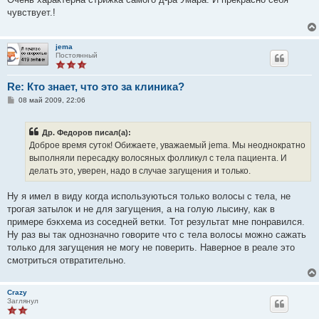
б
чувствует.!
щ
е
н
и
jema
е
Постоянный
Re: Кто знает, что это за клиника?
С
08 май 2009, 22:06
о
о
б
Др. Федоров писал(а):
щ
е
Доброе время суток! Обижаете, уважаемый jema. Мы неоднократно
н
выполняли пересадку волосяных фолликул с тела пациента. И
и
е
делать это, уверен, надо в случае загущения и только.
Ну я имел в виду когда используються только волосы с тела, не
трогая затылок и не для загущения, а на голую лысину, как в
примере бэкхема из соседней ветки. Тот результат мне понравился.
Ну раз вы так однозначно говорите что с тела волосы можно сажать
только для загущения не могу не поверить. Наверное в реале это
смотриться отвратительно.
Crazy
Заглянул