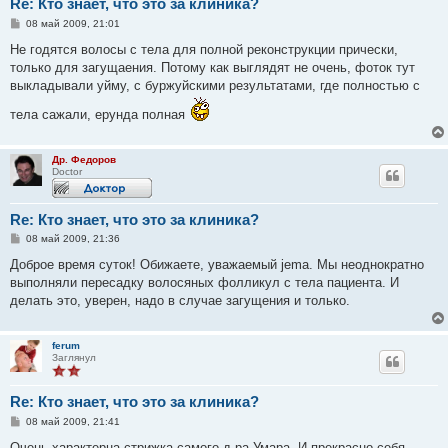
Re: Кто знает, что это за клиника?
С
08 май 2009, 21:01
о
о
Не годятся волосы с тела для полной реконструкции прически,
б
только для загущаения. Потому как выглядят не очень, фоток тут
щ
е
выкладывали уйму, с буржуйскими результатами, где полностью с
н
и
тела сажали, ерунда полная
е
Др. Федоров
Doctor
Re: Кто знает, что это за клиника?
С
08 май 2009, 21:36
о
о
Доброе время суток! Обижаете, уважаемый jema. Мы неоднократно
б
выполняли пересадку волосяных фолликул с тела пациента. И
щ
е
делать это, уверен, надо в случае загущения и только.
н
и
е
ferum
Заглянул
Re: Кто знает, что это за клиника?
С
08 май 2009, 21:41
о
о
Очень характерна стрижка самого д-ра Умара. И прекрасно себя