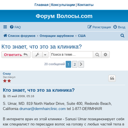
Главная
|
Консультации
|
Контакты
Форум Волосы.com
FAQ
Регистрация
Вход
П
Список форумов
Операции зарубежом
США
о
Кто знает, что это за клиника?
и
Поиск
Расширен
Ответить
с
к
1
2
След.
20 сообщений
Crazy
Заглянул
Кто знает, что это за клиника?
С
05 май 2009, 05:16
о
о
S. Umar, MD. 819 North Harbor Drive, Suite 400, Redondo Beach,
б
California
drumar@dermhairclinic.com
tel 1-877-DERMHAIR
щ
е
н
В интернете врач из этой клиники - Sanusi Umar позицинонирует себя
и
е
как специалист по пересадке волос на голову с любых частей тела в