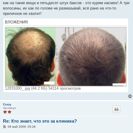
как на такие вещи и пятьдесят штук баксов - это курям насмех! А три
волосины, их как по голове не размазывай, всё рано на что-то
приличное не хватит!
ВЛОЖЕНИЯ
12831000_.jpg (44.2 КБ) 54114 просмотров
Crazy
Заглянул
Re: Кто знает, что это за клиника?
С
09 май 2009, 05:28
о