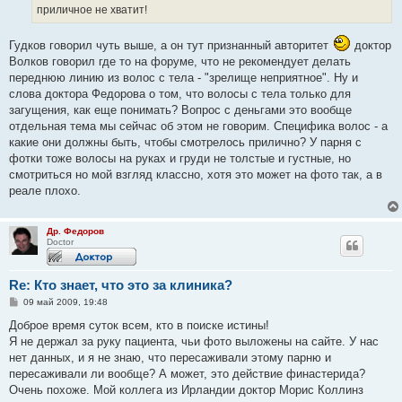
приличное не хватит!
Гудков говорил чуть выше, а он тут признанный авторитет
доктор
Волков говорил где то на форуме, что не рекомендует делать
переднюю линию из волос с тела - "зрелище неприятное". Ну и
слова доктора Федорова о том, что волосы с тела только для
загущения, как еще понимать? Вопрос с деньгами это вообще
отдельная тема мы сейчас об этом не говорим. Специфика волос - а
какие они должны быть, чтобы смотрелось прилично? У парня с
фотки тоже волосы на руках и груди не толстые и густные, но
смотриться но мой взгляд классно, хотя это может на фото так, а в
реале плохо.
Др. Федоров
Doctor
Re: Кто знает, что это за клиника?
С
09 май 2009, 19:48
о
о
Доброе время суток всем, кто в поиске истины!
б
Я не держал за руку пациента, чьи фото выложены на сайте. У нас
щ
е
нет данных, и я не знаю, что пересаживали этому парню и
н
пересаживали ли вообще? А может, это действие финастерида?
и
е
Очень похоже. Мой коллега из Ирландии доктор Морис Коллинз