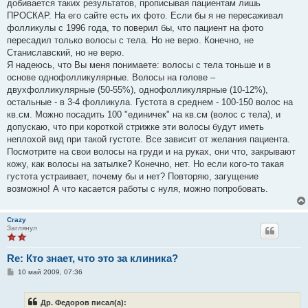
добивается таких результатов, прописывая пациентам лишь
ПРОСКАР. На его сайте есть их фото. Если бы я не пересаживал
фолликулы с 1996 года, то поверил бы, что пациент на фото
пересадил только волосы с тела. Но не верю. Конечно, не
Станиславский, но не верю.
Я надеюсь, что Вы меня понимаете: волосы с тела тоньше и в
основе однофолликулярные. Волосы на голове –
двухфолликулярные (50-55%), однофолликулярные (10-12%),
остальные - в 3-4 фолликула. Густота в среднем - 100-150 волос на
кв.см. Можно посадить 100 "единичек" на кв.см (волос с тела), и
допускаю, что при короткой стрижке эти волосы будут иметь
неплохой вид при такой густоте. Все зависит от желания пациента.
Посмотрите на свои волосы на груди и на руках, они что, закрывают
кожу, как волосы на затылке? Конечно, нет. Но если кого-то такая
густота устраивает, почему бы и нет? Повторяю, загущение
возможно! А что касается работы с нуля, можно попробовать.
Crazy
Заглянул
Re: Кто знает, что это за клиника?
С
10 май 2009, 07:36
о
о
б
Др. Федоров писал(а):
щ