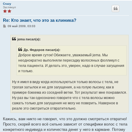
Crazy
Заглянул
Re: Кто знает, что это за клиника?
С
09 май 2009, 03:03
о
о
б
jema писал(а):
щ
е
н
Др. Федоров писал(а):
и
е
Доброе время суток! Обижаете, уважаемый jema. Мы
неоднократно выполняли пересадку волосяных фолликул с
тела пациента. И делать это, уверен, надо в случае загущения
и только.
Ну я имел в виду когда используються только волосы с тела, не
трогая затылок и не для загущения, а на голую лысину, как в
примере бэкхема из соседней ветки. Тот результат мне понравился.
Ну раз вы так однозначно говорите что с тела волосы можно
сажать только для загущения не могу не поверить. Наверное в
реале это смотриться отвратительно.
Кажись, вам никто не говорил, что это должно смотреться отвратно!
Просто, скорей всего всё сильно зависит от специфики волос с тела
конкретного индивида и количества денег у него в кармане. Потому