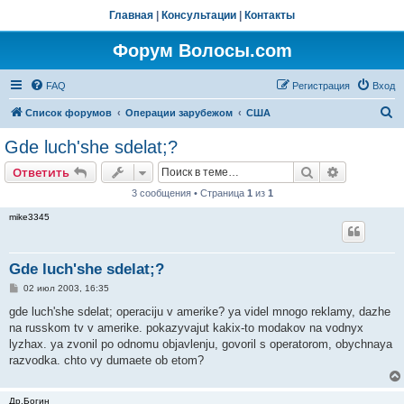
Главная
|
Консультации
|
Контакты
Форум Волосы.com
FAQ
Регистрация
Вход
П
Список форумов
Операции зарубежом
США
о
Gde luch'she sdelat;?
и
Поиск
Расширен
Ответить
с
3 сообщения • Страница
1
из
1
к
mike3345
Gde luch'she sdelat;?
С
02 июл 2003, 16:35
о
о
gde luch'she sdelat; operaciju v amerike? ya videl mnogo reklamy, dazhe
б
na russkom tv v amerike. pokazyvajut kakix-to modakov na vodnyx
щ
е
lyzhax. ya zvonil po odnomu objavlenju, govoril s operatorom, obychnaya
н
razvodka. chto vy dumaete ob etom?
и
е
Др.Богин