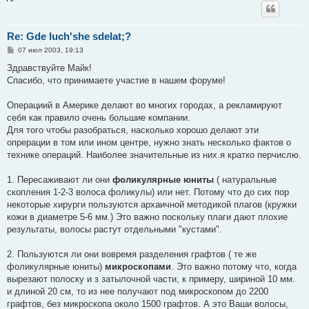
Re: Gde luch'she sdelat;?
С
07 июл 2003, 19:13
о
о
Здравствуйте Майк!
б
Спасибо, что принимаете участие в нашем форуме!
щ
е
н
Операциий в Америке делают во многих городах, а рекламируют
и
е
себя как правило очень большие компании.
Для того чтобы разобраться, насколько хорошо делают эти
опрерации в том или ином центре, нужно знать несколько фактов о
технике операций. Наиболее значительные из них я кратко перчислю.
1. Пересаживают ли они
фоликулярные юниты
( натуральные
скопления 1-2-3 волоса фоликулы) или нет. Потому что до сих пор
некоторые хирурги пользуются архаичной методикой плагов (кружки
кожи в диаметре 5-6 мм.) Это важно поскольку плаги дают плохие
результаты, волосы растут отдельными "кустами".
2. Пользуются ли они вовремя разделения графтов ( те же
фоликулярные юниты)
микроскопами
. Это важно потому что, когда
вырезают полоску и з затылочной части, к примеру, шириной 10 мм.
и длиной 20 см, то из нее получают под микроскопом до 2200
графтов, без микроскопа около 1500 графтов. А это Ваши волосы,