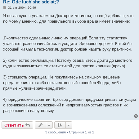
Re: Gde luch'she sdelat;?
С
31 окт 2004, 20:46
о
о
Я соглашусь с уважаемым Доктором Богиным, но ещё добавлю, что,
б
по моему мнению, для правильного выбора врача имеет значение:
щ
е
н
и
е
1)количество сделанных лично им операций.Если эту статистику
утаивают, разворачивайтесь и уходите. Здоровье дороже. Какой бы
хорошей ни была технология, доктор обязан набить руку практикой.
2) количество рекламаций. Поэтому озадачьтесь дойти до местного
суда и ознакомиться со статистикой дел против клиники (врача).
3) стоимость операции. Не покупайтесь на слишком дешёвые
предложения-это либо некачественный конвейер Форда, либо
прямые жулики-врачи-вредители.
4) юридические гарантии. Договор должен предусматривать ситуации
с возникновением осложнений и неприживаемостью графтов и их
разрешение в вашу пользу.
Ответить
3 сообщения • Страница
1
из
1