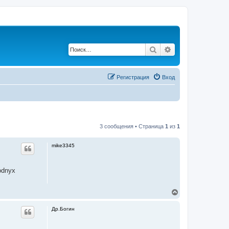
Поиск
Расширенный по
Регистрация
Вход
3 сообщения • Страница
1
из
1
mike3345
odnyx
В
е
р
Др.Богин
н
у
т