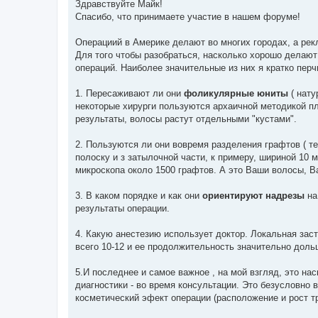
о
Здравствуйте Майк!
б
Спасибо, что принимаете участие в нашем форуме!
щ
е
н
Операциий в Америке делают во многих городах, а рек
и
е
Для того чтобы разобраться, насколько хорошо делают 
операций. Наиболее значительные из них я кратко пер
1. Пересаживают ли они
фоликулярные юниты
( нат
некоторые хирурги пользуются архаичной методикой пл
результаты, волосы растут отдельными "кустами".
2. Пользуются ли они вовремя разделения графтов ( 
полоску и з затылочной части, к примеру, шириной 10 
микроскопа около 1500 графтов. А это Ваши волосы, В
3. В каком порядке и как они
ориентируют надрезы
на
результаты операции.
4. Какую анестезию использует доктор. Локальная заст
всего 10-12 и ее продолжительность значительно доль
5.И последнее и самое важное , на мой взгляд, это на
диагностики - во время консультации. Это безусловно 
косметический эфект операции (расположение и рост т