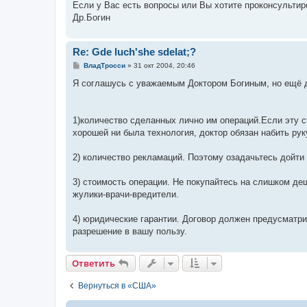
Если у Вас есть вопросы или Вы хотите проконсультир
Др.Богин
Re: Gde luch'she sdelat;?
С
ВладТросси
»
31 окт 2004, 20:46
о
о
Я соглашусь с уважаемым Доктором Богиным, но ещё д
б
щ
е
н
1)количество сделанных лично им операций.Если эту с
и
е
хорошей ни была технология, доктор обязан набить рук
2) количество рекламаций. Поэтому озадачьтесь дойти 
3) стоимость операции. Не покупайтесь на слишком д
жулики-врачи-вредители.
4) юридические гарантии. Договор должен предусматр
разрешение в вашу пользу.
Ответить
Вернуться в «США»