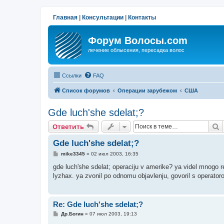
Главная
|
Консультации
|
Контакты
Форум Волосы.com
лечение облысения, пересадка волос
Ссылки
FAQ
Список форумов
Операции зарубежом
США
Gde luch'she sdelat;?
П
Ответить
Gde luch'she sdelat;?
С
mike3345
»
02 июл 2003, 16:35
о
о
gde luch'she sdelat; operaciju v amerike? ya videl mnogo
б
lyzhax. ya zvonil po odnomu objavlenju, govoril s operat
щ
е
н
и
е
Re: Gde luch'she sdelat;?
С
Др.Богин
»
07 июл 2003, 19:13
о