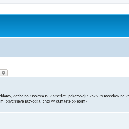
оиск
Расширенный поиск
 reklamy, dazhe na russkom tv v amerike. pokazyvajut kakix-to modakov na v
orom, obychnaya razvodka. chto vy dumaete ob etom?