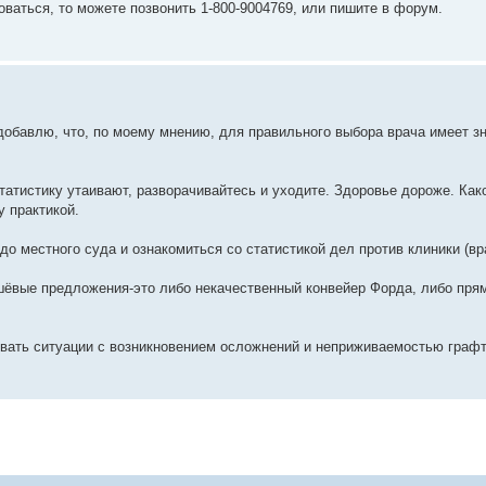
оваться, то можете позвонить 1-800-9004769, или пишите в форум.
обавлю, что, по моему мнению, для правильного выбора врача имеет зн
татистику утаивают, разворачивайтесь и уходите. Здоровье дороже. Как
у практикой.
до местного суда и ознакомиться со статистикой дел против клиники (вр
ешёвые предложения-это либо некачественный конвейер Форда, либо пря
ивать ситуации с возникновением осложнений и неприживаемостью графт