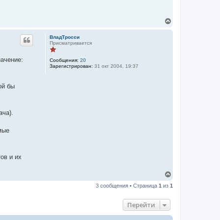
В
е
р
ВладТросси
н
Присматривается
у
т
ачение:
Сообщения:
20
ь
Зарегистрирован:
31 окт 2004, 19:37
с
я
к
ой бы
н
а
ч
а
ача).
л
у
мые
ов и их
В
е
3 сообщения • Страница
1
из
1
р
н
у
Перейти
т
ь