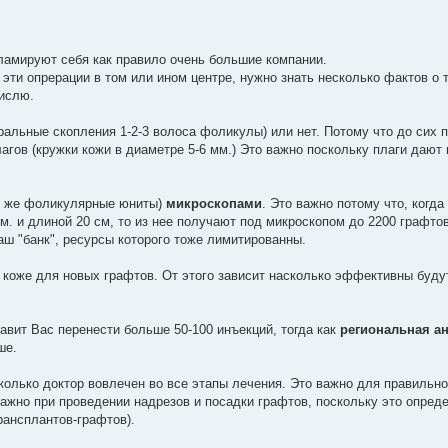
ламируют себя как правило очень большие компании.
эти опрерации в том или ином центре, нужно знать несколько фактов о 
числю.
уральные скопления 1-2-3 волоса фоликулы) или нет. Потому что до сих 
агов (кружки кожи в диаметре 5-6 мм.) Это важно поскольку плаги дают
те же фоликулярные юниты)
микроскопами
. Это важно потому что, когд
мм. и длиной 20 см, то из нее получают под микроскопом до 2200 графтов
аш "банк", ресурсы которого тоже лимитированны.
 коже для новых графтов. От этого зависит насколько эффективны буду
авит Вас перенести больше 50-100 инъекций, тогда как
региональная ан
ше.
сколько доктор вовлечен во все этапы лечения. Это важно для правильн
важно при проведении надрезов и посадки графтов, поскольку это опред
рансплантов-графтов).